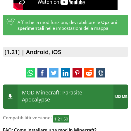
Affinché la mod funzioni, devi abilitare le
Opzioni
sperimentali
nelle impostazioni della mappa
[1.21] | Android, iOS
MOD Minecraft: Parasite
1.52 MB
Apocalypse
Compatibilità versione:
1.21.50
FAQ: Come installare una mod in Minecraft?