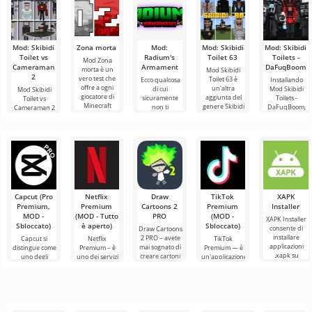
Mod: Skibidi
Zona morta
Mod:
Mod: Skibidi
Mod: Skibidi
Toilet vs
Radium's
Toilet 63
Toilets -
Mod Zona
Cameraman
Armament
DaFuqBoom
morta è un
Mod Skibidi
2
vero test che
Toilet 63 è
Ecco qualcosa
Installando
offre a ogni
un'altra
di cui
Mod Skibidi
Mod Skibidi
giocatore di
aggiunta del
sicuramente
Toilets -
Toilet vs
Minecraft
genere Skibidi
non ti
DaFuqBoom,
Cameraman 2
l'esperienza di
per Minecraft,
stancherai nel
aggiungerai al
per Minecraft
un formato di
dove i
mondo di
mondo a
immergerà i
principali
Minecraft,
blocchi
partecipanti in
ovvero nuove
personaggi
un'entusiasmante
aggiunte
Capcut (Pro
Netflix
Draw
TikTok
XAPK
Premium,
Premium
Cartoons 2
Premium
Installer
MOD -
(MOD - Tutto
PRO
(MOD -
XAPK Installer
Sbloccato)
è aperto)
Sbloccato)
consente di
Draw Cartoons
installare
2 PRO – avete
Capcut si
Netflix
TikTok
applicazioni
mai sognato di
distingue come
Premium – è
Premium — è
.xapk su
creare cartoni
uno degli
uno dei servizi
un'applicazione
Android. Un
animati, ma
strumenti più
più popolari
che ti permette
menu molto
tutto sembra
raccomandati
per guardare
di connetterti
semplice e
troppo
per l'editing
film, serie TV e
online con altri
video,
programmi
utenti o
garantendo un
televisivi
trovare