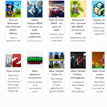
Dice vs
Uboat
Drift for Life
Wasteland
Pocket City
Monsters:
Attack (MOD
(MOD - Un
Life: Survival
2 (Patched)
Idle Defense
- Un sacco di
sacco di
Idle (MOD -
Pocket City 2 è
(MOD -
soldi,
soldi)
Un sacco di
il tanto atteso
Menu)
nessuna
soldi)
seguito del
Drift for Life è
pubblicità)
un mondo di
Dice vs
Wasteland Life:
corse dove
Monsters: Idle
Survival Idle è
Uboat Attack è
ogni
Defense è un
un avvincente
un gioco a
avvincente
tema militare
che ti
Zona morta
Mod:
Mod: Skibidi
Mod: Skibidi
Mod: Piante
Radium's
Toilet 63
Toilets -
contro
Mod Zona
Armament
DaFuqBoom
Zombie
morta è un
Mod Skibidi
vero test che
Toilet 63 è
Ecco qualcosa
Installando
Mod Piante
offre a ogni
un'altra
di cui
Mod Skibidi
contro Zombi
giocatore di
aggiunta del
sicuramente
Toilets -
è un altro add
Minecraft
genere Skibidi
non ti
DaFuqBoom,
on per
l'esperienza di
per Minecraft,
stancherai nel
aggiungerai al
Minecraft
un formato di
dove i
mondo di
mondo a
dedicato al
principali
Minecraft,
blocchi
popolare gioc
ovvero nuove
personaggi
in cui le
aggiunte