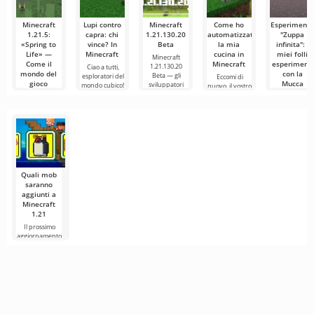
Minecraft
Lupi contro
Minecraft
Come ho
Esperiment
1.21.5:
capra: chi
1.21.130.20
automatizzato
"Zuppa
«Spring to
vince? In
Beta
la mia
infinita": i
Life» —
Minecraft
cucina in
miei folli
Minecraft
Come il
Minecraft
esperimenti
1.21.130.20
Ciao a tutti,
mondo del
con la
Beta — gli
esploratori del
Eccomi di
gioco
Mucca
sviluppatori
mondo cubico!
nuovo, il vostro
prende vita
Fungo in
A
instancabile
con
Minecraft!
l'aggiornamento
Ciao a tutti,
avventurieri! 
Ciao,
dirla tutta, ogg
esploratori del
mondo cubico!
Mojang ha
Quali mob
saranno
aggiunti a
Minecraft
1.21
Il prossimo
aggiornamento
di Minecraft
1.21 continua a
essere
circondato da
voci e nuove