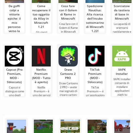
Da goffi
Come
Cosa fare
Spedizione
Scorciatoie
colpi a
recuperare il
con il Golem
Nautilus:
da tastiera
vittorie
tuo oggetto
di Rame in
Alla ricerca
di base in
epiche: il
da Allay in
Minecraft
dell'incubo
Minecraft
mio
Minecraft
sottomarino
Cosa fare con il
La capacità di
percorso
1.21
di Minecraft
Golem di Rame
orientarsi
verso la
1.22!
in Minecraft
rapidamente e
Gli utenti
maestria
Nel mondo di
gestire in modo
sanno che il
Ciao a tutti,
della lancia
Minecraft
efficace è una
mob Allay in
avventurieri!
in Minecraft
succede
qualità molto
Minecraft 1.21
Onestamente,
sempre
importante nel
aiuta a
sto ancora
Ciao a tutti,
qualcosa:
raccogliere
tremando
sperimentatori
nuovi
oggetti e che è
dall'emozione
del mondo
necessario
mentre scrivo
cubico! Oggi ho
queste
deciso di
indossare il mio
Capcut (Pro
Netflix
Draw
TikTok
XAPK
immaginario
Premium,
Premium
Cartoons 2
Premium
Installer
MOD -
(MOD - Tutto
PRO
(MOD -
XAPK Installer
Sbloccato)
è aperto)
Sbloccato)
consente di
Draw Cartoons
installare
2 PRO – avete
Capcut si
Netflix
TikTok
applicazioni
mai sognato di
distingue come
Premium – è
Premium — è
.xapk su
creare cartoni
uno degli
uno dei servizi
un'applicazione
Android. Un
animati, ma
strumenti più
più popolari
che ti permette
menu molto
tutto sembra
raccomandati
per guardare
di connetterti
semplice e
troppo
per l'editing
film, serie TV e
online con altri
video,
programmi
utenti o
garantendo un
televisivi
trovare