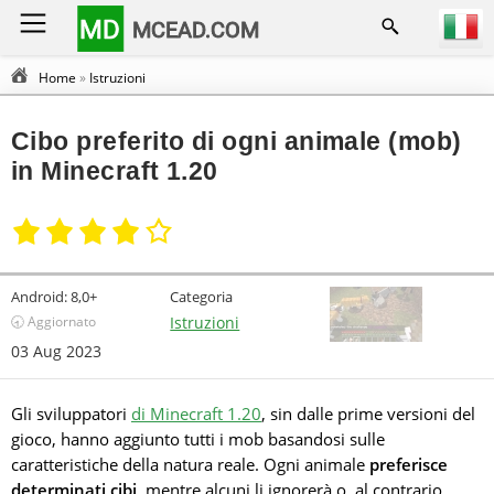
MD
MCEAD.COM
Home
»
Istruzioni
Cibo preferito di ogni animale (mob)
in Minecraft 1.20
Android:
8,0+
Categoria
🕣 Aggiornato
Istruzioni
03 Aug 2023
Gli sviluppatori
di Minecraft 1.20
, sin dalle prime versioni del
gioco, hanno aggiunto tutti i mob basandosi sulle
caratteristiche della natura reale. Ogni animale
preferisce
determinati cibi
, mentre alcuni li ignorerà o, al contrario,