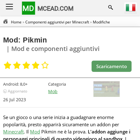
MD
MCEAD.COM
Home
»
Componenti aggiuntivi per Minecraft
»
Modifiche
Mod: Pikmin
| Mod e componenti aggiuntivi
Scaricamento
Android:
8,0+
Categoria
🕣 Aggiornato
Mob
26 Jul 2023
Se un gioco o una serie inizia a guadagnare enorme
popolarità, presto apparirà sicuramente un addon per
Minecraft
. Il
Mod
Pikmin ne è la prova.
L'addon aggiunge i
personaggi principali di questo videogioco al sandbox
. I