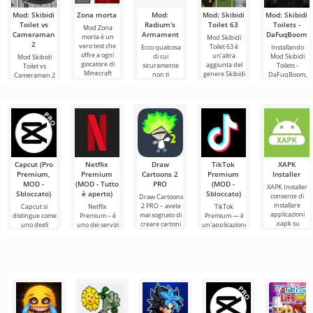
Mod: Skibidi
Zona morta
Mod:
Mod: Skibidi
Mod: Skibidi
Toilet vs
Radium's
Toilet 63
Toilets -
Mod Zona
Cameraman
Armament
DaFuqBoom
morta è un
Mod Skibidi
2
vero test che
Toilet 63 è
Ecco qualcosa
Installando
offre a ogni
un'altra
di cui
Mod Skibidi
Mod Skibidi
giocatore di
aggiunta del
sicuramente
Toilets -
Toilet vs
Minecraft
genere Skibidi
non ti
DaFuqBoom,
Cameraman 2
l'esperienza di
per Minecraft,
stancherai nel
aggiungerai al
per Minecraft
un formato di
dove i
mondo di
mondo a
immergerà i
principali
Minecraft,
blocchi
partecipanti in
ovvero nuove
personaggi
un'entusiasmante
aggiunte
Capcut (Pro
Netflix
Draw
TikTok
XAPK
Premium,
Premium
Cartoons 2
Premium
Installer
MOD -
(MOD - Tutto
PRO
(MOD -
XAPK Installer
Sbloccato)
è aperto)
Sbloccato)
consente di
Draw Cartoons
installare
2 PRO – avete
Capcut si
Netflix
TikTok
applicazioni
mai sognato di
distingue come
Premium – è
Premium — è
.xapk su
creare cartoni
uno degli
uno dei servizi
un'applicazione
Android. Un
animati, ma
strumenti più
più popolari
che ti permette
menu molto
tutto sembra
raccomandati
per guardare
di connetterti
semplice e
troppo
per l'editing
film, serie TV e
online con altri
video,
programmi
utenti o
garantendo un
televisivi
trovare