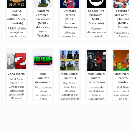
R.E.P.O.
Plants vs
Ultimate
Capcut (Pro
Youtubers
Mobile
Zombies -
Heroes
Premium,
Life: Gamin
(MOD - Soldi
Eco Version
(MOD -
MOD -
Channel
illimitati)
(MOD -
Risorse
Sbloccato)
(MOD -
sbloccato,
illimitate)
Kilitsiz)
R.E.P.O. Mobile
Capcut si
menu
è un gioco
distingue come
Ultimate
Youtubers Life
Trucchi)
mobile unico
uno degli
Heroes è un
Gaming
che
strumenti più
gioco
Channel è un
Plants vs
caratterizzato
gioco su
Zombies - Eco
da una
Version è una
nuova
Zona morta
Mod:
Mod: Skibidi
Mod: Skibidi
Mod: Piante
Radium's
Toilet 63
Toilets -
contro
Mod Zona
Armament
DaFuqBoom
Zombie
morta è un
Mod Skibidi
vero test che
Toilet 63 è
Ecco qualcosa
Installando
Mod Piante
offre a ogni
un'altra
di cui
Mod Skibidi
contro Zombi
giocatore di
aggiunta del
sicuramente
Toilets -
è un altro add
Minecraft
genere Skibidi
non ti
DaFuqBoom,
on per
l'esperienza di
per Minecraft,
stancherai nel
aggiungerai al
Minecraft
un formato di
dove i
mondo di
mondo a
dedicato al
principali
Minecraft,
blocchi
popolare gioc
ovvero nuove
personaggi
in cui le
aggiunte