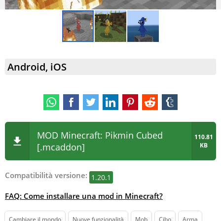
Android, iOS
MOD Minecraft: Pikmin Cubed
110.81
[.mcaddon]
KB
Compatibilità versione:
1.20.1
FAQ: Come installare una mod in Minecraft?
Cambiare il mondo
Nuove funzionalità
Mob
Cibo
Arma