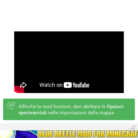
Affinché la mod funzioni, devi abilitare le
Opzioni
sperimentali
nelle impostazioni della mappa