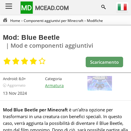
MD
MCEAD.COM
Home
»
Componenti aggiuntivi per Minecraft
»
Modifiche
Mod: Blue Beetle
| Mod e componenti aggiuntivi
Scaricamento
Android:
8,0+
Categoria
🕣 Aggiornato
Armatura
13 Nov 2024
Mod Blue Beetle per Minecraft
è un'altra opzione per
trasformarsi in una creatura con benefici speciali. In questo
caso, verrà aggiunta la possibilità di diventare il Blue Beetle,
noto dal film omonimo. Dopo di ciò, sarà possibile partire alla