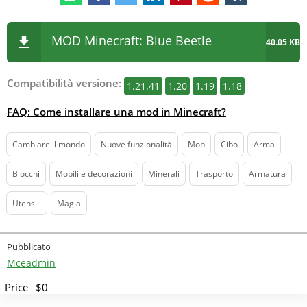
MOD Minecraft: Blue Beetle
40.05 KB
Compatibilità versione:
1.21.41
1.20
1.19
1.18
FAQ: Come installare una mod in Minecraft?
Cambiare il mondo
Nuove funzionalità
Mob
Cibo
Arma
Blocchi
Mobili e decorazioni
Minerali
Trasporto
Armatura
Utensili
Magia
Pubblicato
Mceadmin
Price
$0