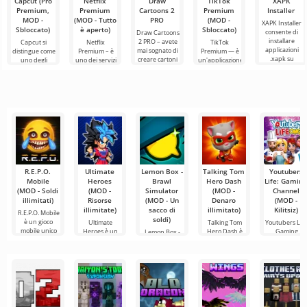
Capcut (Pro
Netflix
Draw
TikTok
XAPK
Premium,
Premium
Cartoons 2
Premium
Installer
MOD -
(MOD - Tutto
PRO
(MOD -
XAPK Installer
Sbloccato)
è aperto)
Sbloccato)
consente di
Draw Cartoons
installare
2 PRO – avete
Capcut si
Netflix
TikTok
applicazioni
mai sognato di
distingue come
Premium – è
Premium — è
.xapk su
creare cartoni
uno degli
uno dei servizi
un'applicazione
Android. Un
animati, ma
strumenti più
più popolari
che ti permette
menu molto
tutto sembra
raccomandati
per guardare
di connetterti
semplice e
troppo
per l'editing
film, serie TV e
online con altri
video,
programmi
utenti o
garantendo un
televisivi
trovare
R.E.P.O.
Ultimate
Lemon Box -
Talking Tom
Youtubers
Mobile
Heroes
Brawl
Hero Dash
Life: Gamin
(MOD - Soldi
(MOD -
Simulator
(MOD -
Channel
illimitati)
Risorse
(MOD - Un
Denaro
(MOD -
illimitate)
sacco di
illimitato)
Kilitsiz)
R.E.P.O. Mobile
soldi)
è un gioco
Ultimate
Talking Tom
Youtubers Life
mobile unico
Heroes è un
Hero Dash è
Gaming
Lemon Box -
che
gioco
un'altra
Channel è un
Brawl
caratterizzato
versione di un
gioco su
Simulator è
da una
uno dei
simulatori