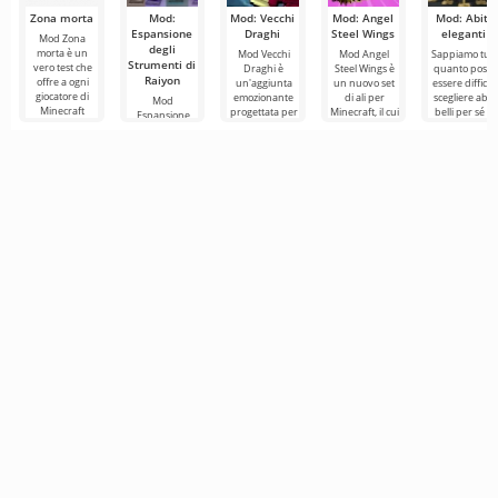
Zona morta
Mod:
Mod: Vecchi
Mod: Angel
Mod: Abiti
Espansione
Draghi
Steel Wings
eleganti
Mod Zona
degli
morta è un
Mod Vecchi
Mod Angel
Sappiamo tutt
Strumenti di
vero test che
Draghi è
Steel Wings è
quanto possa
Raiyon
offre a ogni
un'aggiunta
un nuovo set
essere difficile
giocatore di
emozionante
di ali per
scegliere abiti
Mod
Minecraft
progettata per
Minecraft, il cui
belli per sé in
Espansione
l'esperienza di
ravvivare la
aspetto si
Minecraft. Se i
degli Strumenti
un formato di
tua routine
distingue per
tuo
di Raiyon è un
quotidiana nel
bellezza
fantastico
aggiornamento
che introduce
un gran
numero