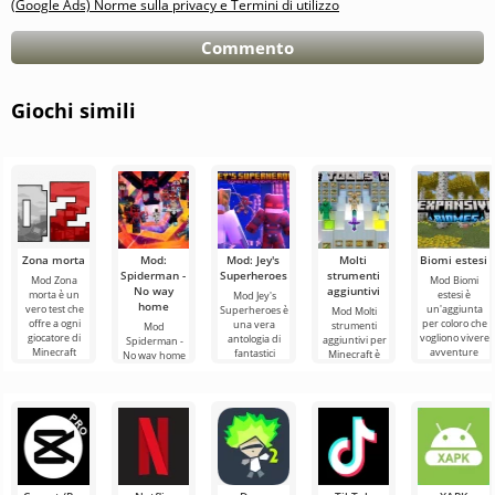
(Google Ads) Norme sulla privacy e Termini di utilizzo
Commento
Giochi simili
Zona morta
Mod:
Mod: Jey's
Molti
Biomi estesi
Spiderman -
Superheroes
strumenti
Mod Zona
Mod Biomi
No way
aggiuntivi
morta è un
estesi è
Mod Jey's
home
vero test che
un'aggiunta
Superheroes è
Mod Molti
offre a ogni
per coloro che
una vera
strumenti
Mod
giocatore di
vogliono vivere
antologia di
aggiuntivi per
Spiderman -
Minecraft
avventure
fantastici
Minecraft è
No way home
l'esperienza di
indimenticabili
supereroi in
un'aggiunta su
per Minecraft
un formato di
attraverso
Minecraft,
larga scala,
porta i
apparsi nei
installandola
personaggi
film,
non dovrai
popolari
dell'universo
Marvel nel