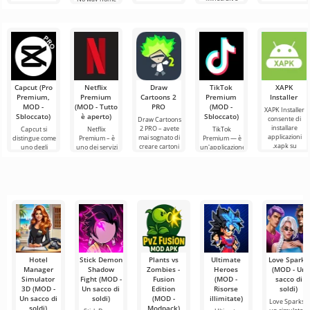
l'esperienza di
indimenticabili
supereroi in
un'aggiunta su
per Minecraft
un formato di
attraverso
Minecraft,
larga scala,
porta i
apparsi nei
installandola
personaggi
film,
non dovrai
popolari
dell'universo
Marvel nel
Capcut (Pro
Netflix
Draw
TikTok
XAPK
Premium,
Premium
Cartoons 2
Premium
Installer
MOD -
(MOD - Tutto
PRO
(MOD -
XAPK Installer
Sbloccato)
è aperto)
Sbloccato)
consente di
Draw Cartoons
installare
2 PRO – avete
Capcut si
Netflix
TikTok
applicazioni
mai sognato di
distingue come
Premium – è
Premium — è
.xapk su
creare cartoni
uno degli
uno dei servizi
un'applicazione
Android. Un
animati, ma
strumenti più
più popolari
che ti permette
menu molto
tutto sembra
raccomandati
per guardare
di connetterti
semplice e
troppo
per l'editing
film, serie TV e
online con altri
video,
programmi
utenti o
garantendo un
televisivi
trovare
Hotel
Stick Demon
Plants vs
Ultimate
Love Sparks
Manager
Shadow
Zombies -
Heroes
(MOD - Un
Simulator
Fight (MOD -
Fusion
(MOD -
sacco di
3D (MOD -
Un sacco di
Edition
Risorse
soldi)
Un sacco di
soldi)
(MOD -
illimitate)
Love Sparks è
soldi)
Modpack)