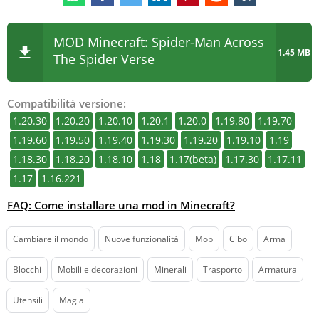
MOD Minecraft: Spider-Man Across
1.45 MB
The Spider Verse
Compatibilità versione:
1.20.30
1.20.20
1.20.10
1.20.1
1.20.0
1.19.80
1.19.70
1.19.60
1.19.50
1.19.40
1.19.30
1.19.20
1.19.10
1.19
1.18.30
1.18.20
1.18.10
1.18
1.17(beta)
1.17.30
1.17.11
1.17
1.16.221
FAQ: Come installare una mod in Minecraft?
Cambiare il mondo
Nuove funzionalità
Mob
Cibo
Arma
Blocchi
Mobili e decorazioni
Minerali
Trasporto
Armatura
Utensili
Magia