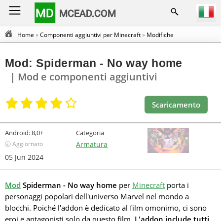
MD
MCEAD.COM
Home
»
Componenti aggiuntivi per Minecraft
»
Modifiche
Mod: Spiderman - No way home
| Mod e componenti aggiuntivi
Scaricamento
Android:
8,0+
Categoria
🕣 Aggiornato
Armatura
05 Jun 2024
Mod
Spiderman - No way home
per
Minecraft
porta i
personaggi popolari dell'universo Marvel nel mondo a
blocchi. Poiché l'addon è dedicato al film omonimo, ci sono
eroi e antagonisti solo da questo film.
L'addon include tutti