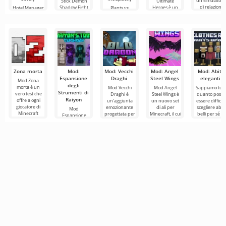
un simulatore
Stick Demon
Ultimate
di relazioni
Shadow Fight
Heroes è un
Hotel Manager
Plants vs
trasporta i
gioco
Simulator 3D è
Zombies -
giocatori al
caratterizzato
un gioco di
Fusion Edition
da una
ci riporta in
Zona morta
Mod:
Mod: Vecchi
Mod: Angel
Mod: Abiti
Espansione
Draghi
Steel Wings
eleganti
Mod Zona
degli
morta è un
Mod Vecchi
Mod Angel
Sappiamo tutt
Strumenti di
vero test che
Draghi è
Steel Wings è
quanto possa
Raiyon
offre a ogni
un'aggiunta
un nuovo set
essere difficile
giocatore di
emozionante
di ali per
scegliere abiti
Mod
Minecraft
progettata per
Minecraft, il cui
belli per sé in
Espansione
l'esperienza di
ravvivare la
aspetto si
Minecraft. Se i
degli Strumenti
un formato di
tua routine
distingue per
tuo
di Raiyon è un
quotidiana nel
bellezza
fantastico
aggiornamento
che introduce
un gran
numero