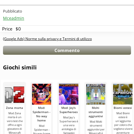
Pubblicato
Mceadmin
Price
$0
(Google Ads) Norme sulla privacy e Termini di utilizzo
Commento
Giochi simili
Zona morta
Mod:
Mod: Jey's
Molti
Biomi estesi
Spiderman -
Superheroes
strumenti
Mod Zona
Mod Biomi
No way
aggiuntivi
morta è un
estesi è
Mod Jey's
home
vero test che
un'aggiunta
Superheroes è
Mod Molti
offre a ogni
per coloro che
una vera
strumenti
Mod
giocatore di
vogliono vivere
antologia di
aggiuntivi per
Spiderman -
Minecraft
avventure
fantastici
Minecraft è
No way home