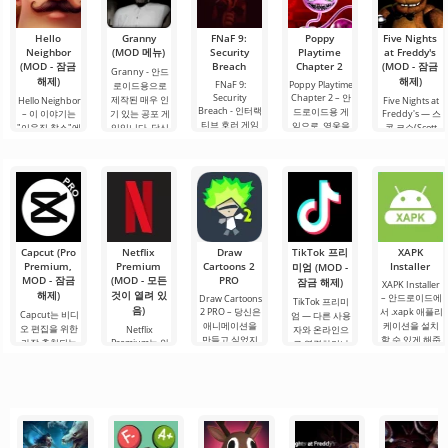
Hello
Granny
FNaF 9:
Poppy
Five Nights
Neighbor
(MOD 메뉴)
Security
Playtime
at Freddy's
(MOD - 잠금
Breach
Chapter 2
(MOD - 잠금
Granny - 안드
해제)
해제)
FNaF 9:
Poppy Playtime
로이드용으로
Security
Chapter 2 – 안
제작된 매우 인
Hello Neighbor
Five Nights at
Breach - 인터랙
드로이드용 게
– 이 이야기는
기 있는 공포 게
Freddy's — 스
티브 호러 게임
임으로, 영웅을
"이웃집 찰스"에
임입니다. 당신
콧 코슨(Scott
으로, 사용자를
공포, 무력감, 그
서 영감을 받은
이 어두컴컴하
Cawthon)이 개
편안한 구역에
리고 어디에나
것으로, 3D 그래
고 퀴퀴한 방에
발한 안드로이
서 억지로 끌어
있는 점프 스케
픽으로 안드로
서 깨어난다고
드용 아이코닉
내는 특징이 있
어의 세계로 빠
이드 장치용으
상상해 보세요.
호러 게임으로,
습니다. 이 게임
뜨립니다. 스토
로 제작되었습
머리가 지끈거
전 세계적인 센
은 애니마트로
리에 따르면, 여
니다. 여기서 당
리고.
세이션을 일으
닉과 함께하는
러분은
신은 이웃과의
켰습니다. 이 게
유명 게임
복잡한 상황을
임은.
Capcut (Pro
Netflix
Draw
TikTok 프리
XAPK
Premium,
Premium
Cartoons 2
Installer
미엄 (MOD -
MOD - 잠금
(MOD - 모든
PRO
잠금 해제)
XAPK Installer
해제)
것이 열려 있
– 안드로이드에
Draw Cartoons
TikTok 프리미
음)
2 PRO – 당신은
서 .xapk 애플리
Capcut는 비디
엄 — 다른 사용
애니메이션을
케이션을 설치
오 편집을 위한
Netflix
자와 온라인으
만들고 싶었지
할 수 있게 해줍
가장 추천되는
Premium는 안
로 연결하거나
만, 너무 어렵고
니다. 매우 간단
도구 중 하나로,
드로이드 기기
특별한 무언가
심지어 불가능
하고 직관적인
모바일 기기와
에서 영화, 드라
를 찾을 수 있는
하다고 생각했
메뉴를 통해 이
데스크톱 컴퓨
마 및 TV 프로그
애플리케이션입
다면, 이제 모든
확장자의 파일
터 모두에서 원
램을 시청할 수
니다. 아침 커피
것이 당신의 손
설치를 빠르게
활한 작동을 보
있는 가장 인기
한 잔과 함께 하
에 달려 있습니
시작할 수
장합니다. 많은
있는 서비스 중
루를 시작하거
다. 복잡한
사용자에게 무
하나입니다. 이
나 힘든 하루를.