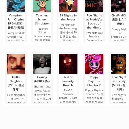
료 버전은 모든
곳에는 최신 미
편집 요구를
디어 제품뿐만
아니라
Vampire's
Teacher:
99 Nights in
Five Nights
CNaF (MOD -
Fall: Origins
School
the Forest
at Freddy's:
모든 것이 개
RPG (MOD -
Simulator
Secret of
방됨)
99 Nights in
골드가 많음)
the Mimic
the Forest —는
Teacher:
Creepy Night
School
플레이어가 99
Five Nights at
Vampire's Fall:
at
Simulator —는
일 동안 신비로
Freddy's:
Origins RPG —
Freddy’s(CNaF
교사의 역할을
Secret of the
는 전술적인 전
운 숲에서
는 전설적인
Mimic —
맡아 교실을 관
투, 깊이 있는
Five Nights
리하는
Hello
Granny
FNaF 9:
Poppy
Five Nights
Neighbor
(MOD 메뉴)
Security
Playtime
at Freddy's
(MOD - 잠금
Breach
Chapter 2
(MOD - 잠금
Granny - 안드
해제)
해제)
FNaF 9:
Poppy Playtime
로이드용으로
Security
Chapter 2 – 안
제작된 매우 인
Hello Neighbor
Five Nights at
Breach - 인터랙
드로이드용 게
– 이 이야기는
기 있는 공포 게
Freddy's — 스
티브 호러 게임
임으로, 영웅을
"이웃집 찰스"에
임입니다. 당신
콧 코슨(Scott
으로, 사용자를
공포, 무력감, 그
서 영감을 받은
이 어두컴컴하
Cawthon)이 
편안한 구역에
리고 어디에나
것으로, 3D 그래
고 퀴퀴한 방에
발한 안드로이
서 억지로 끌어
있는 점프 스케
픽으로 안드로
서 깨어난다고
드용 아이코닉
내는 특징이 있
어의 세계로 빠
이드 장치용으
상상해 보세요.
호러 게임으로,
습니다. 이 게임
뜨립니다. 스토
로 제작되었습
머리가 지끈거
전 세계적인 센
은 애니마트로
리에 따르면, 여
니다. 여기서 당
리고.
세이션을 일으