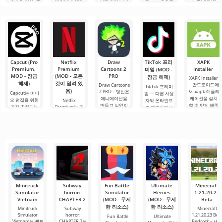
"이웃집 찰스"에
임입니다. 당신
콧 코슨(Scott
으로, 사용자를
공포, 무력감, 그
서 영감을 받은
이 어두컴컴하
Cawthon)이 개
편안한 구역에
리고 어디에나
것으로, 3D 그래
고 퀴퀴한 방에
발한 안드로이
서 억지로 끌어
있는 점프 스케
픽으로 안드로
서 깨어난다고
드용 아이코닉
내는 특징이 있
어의 세계로 빠
이드 장치용으
상상해 보세요.
호러 게임으로,
습니다. 이 게임
뜨립니다. 스토
로 제작되었습
머리가 지끈거
전 세계적인 센
은 애니마트로
리에 따르면, 여
니다. 여기서 당
리고.
세이션을 일으
닉과 함께하는
러분은
신은 이웃과의
켰습니다. 이 게
유명 게임
복잡한 상황을
임은.
Capcut (Pro
Netflix
Draw
TikTok 프리
XAPK
Premium,
Premium
Cartoons 2
Installer
미엄 (MOD -
MOD - 잠금
(MOD - 모든
PRO
잠금 해제)
XAPK Installer
해제)
것이 열려 있
– 안드로이드에
Draw Cartoons
TikTok 프리미
음)
2 PRO – 당신은
서 .xapk 애플리
Capcut는 비디
엄 — 다른 사용
애니메이션을
케이션을 설치
오 편집을 위한
Netflix
자와 온라인으
만들고 싶었지
할 수 있게 해줍
가장 추천되는
Premium는 안
로 연결하거나
만, 너무 어렵고
니다. 매우 간단
도구 중 하나로,
드로이드 기기
특별한 무언가
심지어 불가능
하고 직관적인
모바일 기기와
에서 영화, 드라
를 찾을 수 있는
하다고 생각했
메뉴를 통해 이
데스크톱 컴퓨
마 및 TV 프로그
애플리케이션입
다면, 이제 모든
확장자의 파일
터 모두에서 원
램을 시청할 수
니다. 아침 커피
것이 당신의 손
설치를 빠르게
활한 작동을 보
있는 가장 인기
한 잔과 함께 하
에 달려 있습니
시작할 수
장합니다. 많은
있는 서비스 중
루를 시작하거
다. 복잡한
사용자에게 무
하나입니다. 이
나 힘든 하루를.
료 버전은 모든
곳에는 최신 미
편집 요구를
디어 제품뿐만
아니라
Minitruck
Subway
Fun Battle
Ultimate
Minecraft
Simulator
horror:
Simulator
Heroes
1.21.20.23
Vietnam
CHAPTER 2
(MOD - 무제
(MOD - 무제
Beta
한 리소스)
한 리소스)
Minitruck
Subway
Minecraft
Simulator
horror:
1.21.20.23 Bet
Fun Battle
Ultimate
Vietnam는 베트
CHAPTER 2는
Bedrock – 새