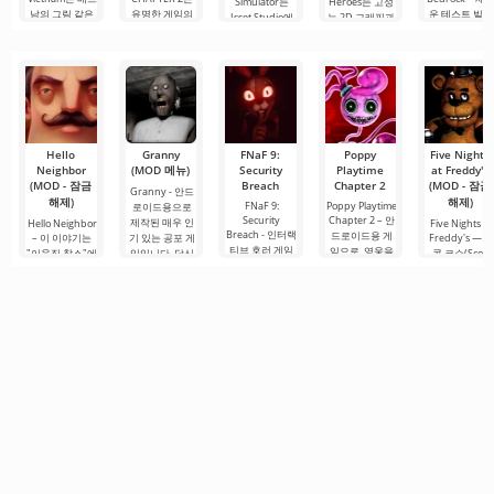
Simulator는
Heroes는 고성
남의 그림 같은
유명한 게임의
운 테스트 빌드
Isset Studio에
능 2D 그래픽과
도로를 따라 화
어두운 속편으
로,
서 개발한 독특
가벼움으로 돋
물
로, 플레이어를
한
보이는 게임입
니다.
Hello
Granny
FNaF 9:
Poppy
Five Nights
Neighbor
(MOD 메뉴)
Security
Playtime
at Freddy's
(MOD - 잠금
Breach
Chapter 2
(MOD - 잠금
Granny - 안드
해제)
해제)
FNaF 9:
Poppy Playtime
로이드용으로
Security
Chapter 2 – 안
제작된 매우 인
Hello Neighbor
Five Nights at
Breach - 인터랙
드로이드용 게
– 이 이야기는
기 있는 공포 게
Freddy's — 스
티브 호러 게임
임으로, 영웅을
"이웃집 찰스"에
임입니다. 당신
콧 코슨(Scott
으로, 사용자를
공포, 무력감, 그
서 영감을 받은
이 어두컴컴하
Cawthon)이 
편안한 구역에
리고 어디에나
것으로, 3D 그래
고 퀴퀴한 방에
발한 안드로이
서 억지로 끌어
있는 점프 스케
픽으로 안드로
서 깨어난다고
드용 아이코닉
내는 특징이 있
어의 세계로 빠
이드 장치용으
상상해 보세요.
호러 게임으로,
습니다. 이 게임
뜨립니다. 스토
로 제작되었습
머리가 지끈거
전 세계적인 센
은 애니마트로
리에 따르면, 여
니다. 여기서 당
리고.
세이션을 일으
닉과 함께하는
러분은
신은 이웃과의
켰습니다. 이 
유명 게임
복잡한 상황을
임은.