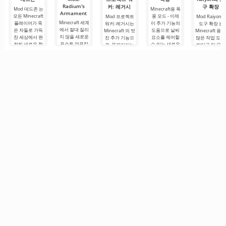
Radium's
커: 레거시
구 확장
Mod 데드존 는
Minecraft용 폭
Armament
모든 Minecraft
풍 모드 - 이제
Mod 프로젝트
Mod Raiyon의
Minecraft 세계
플레이어가 죽
이 추가 기능의
워커: 레거시는
도구 확장 는
에서 절대 질리
은 자들로 가득
도움으로 날씨
Minecraft 의 멋
Minecraft 용 
지 않을 새로운
찬 세상에서 완
요소를 제어할
진 추가 기능으
많은 작업 도구
포스트 아포칼
전히 새로운 형
수 있는 새로운
로, 플레이어는
방어구 및 무기
립스 주제의 추
식의 생존을 경
옵션이 제공됩
좀비가 지배하
를 업데이트하
가 콘텐츠가 있
험할 수 있도록
니다. 이러한 기
는 파괴된 세계
는 멋진 빌드입
습니다. 그리고
하는 실제 테스
능을 사용하면
에서 생존을 위
니다. 새로운 
Mod Radium's
트입니다. 이 애
적의 위치에 피
해 싸워야 합니
성, 외관 및 보
Armament이
드온이 제공하
해를 입히고
다. 이 땅에서 살
표시와 함께 80
그 증거입니다.
는
아남으려면 무
개
이.
기,