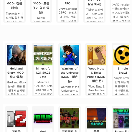
MOD - 잠금
(MOD - 모든
PRO
잠금 해제)
XAPK Installer
해제)
것이 열려 있
– 안드로이드에
Draw Cartoons
TikTok 프리미
음)
2 PRO – 당신은
서 .xapk 애플리
Capcut는 비디
엄 — 다른 사용
애니메이션을
케이션을 설치
오 편집을 위한
Netflix
자와 온라인으
만들고 싶었지
할 수 있게 해줍
가장 추천되는
Premium는 안
로 연결하거나
만, 너무 어렵고
니다. 매우 간단
도구 중 하나로,
드로이드 기기
특별한 무언가
심지어 불가능
하고 직관적인
모바일 기기와
에서 영화, 드라
를 찾을 수 있는
하다고 생각했
메뉴를 통해 이
데스크톱 컴퓨
마 및 TV 프로그
애플리케이션입
다면, 이제 모든
확장자의 파일
터 모두에서 원
램을 시청할 수
니다. 아침 커피
것이 당신의 손
설치를 빠르게
활한 작동을 보
있는 가장 인기
한 잔과 함께 하
에 달려 있습니
시작할 수
장합니다. 많은
있는 서비스 중
루를 시작하거
다. 복잡한
사용자에게 무
하나입니다. 이
나 힘든 하루를.
료 버전은 모든
곳에는 최신 미
편집 요구를
디어 제품뿐만
아니라
Gold and
Minecraft
Warriors of
Wood Nuts
Simple
Glory (MOD -
1.21.50.26
the Universe
& Bolts
Brawl
광고 없음)
Beta
(MOD - 많은
Puzzle (MOD
Simple Brawl
- 많은 돈)
돈)
Minecraft
인기 있는 액션
Gold and Glory
1.21.50.26 Beta
는 신비로운 던
프로젝트의 유
Wood Nuts &
Warriors of the
– Android의 새
전에서 숨겨진
Bolts Puzzle –
사 버전으로, 
Universe는 드
로운 베타 부분
이 게임은 여러
보물을 찾고 도
레이어의 요청
래곤볼과 세인
을
레벨로 구성된
전을 극복해야
과
트 세이야와 같
하는
은 인기
데드존
Mod:
프로젝트 워
폭풍
Raiyon의 도