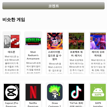
코멘트
비슷한 게임
데드존
Mod:
스파이더맨 -
프로젝트 워
제이의 슈퍼
Radium's
집으로 갈 수
커: 레거시
히어로
Mod 데드존 는
Armament
없어
모든 Minecraft
Mod 프로젝트
Mod 제이의 슈
Minecraft 세계
플레이어가 죽
워커: 레거시는
퍼 히어로 는 가
Minecraft 용
에서 절대 질리
은 자들로 가득
Minecraft 의 멋
장 인기 있는 영
Mod 스파이더
지 않을 새로운
찬 세상에서 완
진 추가 기능으
화, 만화, 게임,
맨 - 집으로 갈
포스트 아포칼
전히 새로운 형
로, 플레이어는
TV 시리즈에 등
수 없어는 마블
립스 주제의 추
식의 생존을 경
좀비가 지배하
장한 Minecraft
세계의 인기 캐
가 콘텐츠가 있
험할 수 있도록
는 파괴된 세계
의 멋진 슈퍼 히
릭터를 블록 세
습니다. 그리고
하는 실제 테스
에서 생존을 위
어로들의 실제
계로 가져올 것
Mod Radium's
트입니다. 이 애
해 싸워야 합니
선집입니다.
입니다. 애드온
Armament이
드온이 제공하
다. 이 땅에서 살
Spider-Man,
은 동명의 영화
그 증거입니다.
는
아남으려면 무
전용이므로 이
이.
기,
영화에만 영웅
과
Capcut (Pro
Netflix
Draw
TikTok 프리
XAPK
Premium,
Premium
Cartoons 2
Installer
미엄 (MOD -