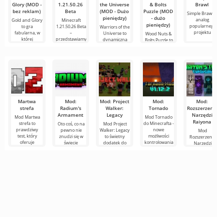
Glory (MOD -
1.21.50.26
the Universe
& Bolts
Brawl
bez reklam)
Beta
(MOD - Dużo
Puzzle (MOD
Simple Brawl t
pieniędzy)
- dużo
analog
Gold and Glory
Minecraft
pieniędzy)
popularnego
to gra
1.21.50.26 Beta
Warriors of the
projektu
fabularna, w
–
Universe to
Wood Nuts &
której
przedstawiamy
dynamiczna
Bolts Puzzle to
nową
gra walki
gra na
Androida,
Martwa
Mod:
Mod: Project
Mod:
Mod:
strefa
Radium's
Walker:
Tornado
Rozszerzeni
Armament
Legacy
Narzędzi
Mod Martwa
Mod Tornado
Raiyona
strefa to
do Minecrafta -
Oto coś, co na
Mod Project
prawdziwy
nowe
pewno nie
Walker: Legacy
Mod
test, który
możliwości
znudzi się w
to świetny
Rozszerzenie
oferuje
kontrolowania
świecie
dodatek do
Narzędzi
każdemu
elementów
Minecrafta,
Minecrafta, w
Raiyona to
graczowi
pogody dzięki
czyli nowe
którym gracze
świetny
Minecrafta
temu
dodatki na
muszą walczyć
dodatek, któr
przeżycie
dodatkowi.
temat
o
aktualizuje
zupełnie
dużą liczbę
narzędzi, zbro