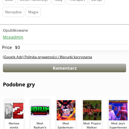
Narzędzia
Magia
Opublikowane
Mceadmin
Price
$0
(Google Ads) Polityka prywatności i Warunki korzystania
Komentarz
Podobne gry
Martwa
Mod:
Mod:
Mod: Project
Mod: Jey's
strefa
Radium's
Spiderman -
Walker:
Superheroes