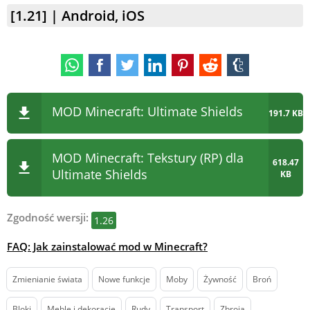
[1.21] | Android, iOS
MOD Minecraft: Ultimate Shields
191.7 KB
MOD Minecraft: Tekstury (RP) dla
618.47
Ultimate Shields
KB
Zgodność wersji:
1.26
FAQ: Jak zainstalować mod w Minecraft?
Zmienianie świata
Nowe funkcje
Moby
Żywność
Broń
Bloki
Meble i dekoracje
Rudy
Transport
Zbroja