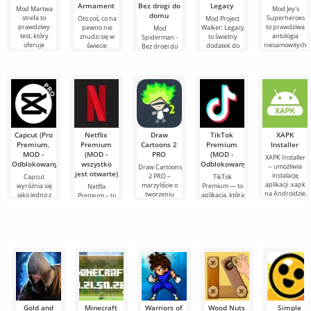
Armament
Bez drogi do
Legacy
Mod Martwa
Mod Jey's
domu
strefa to
Superheroes
Oto coś, co na
Mod Project
prawdziwy
to prawdziwa
pewno nie
Walker: Legacy
Mod
test, który
antologia
znudzi się w
to świetny
Spiderman -
oferuje
niesamowitych
świecie
dodatek do
Bez drogi do
każdemu
superbohateró
Minecrafta,
Minecrafta, w
domu do
graczowi
w Minecraft,
czyli nowe
którym gracze
Minecrafta
Minecrafta
którzy
dodatki na
muszą walczyć
przenosi
przeżycie
temat
o
popularne
zupełnie
postacie z
uniwersum
Marvela do
Capcut (Pro
Netflix
Draw
TikTok
XAPK
Premium,
Premium
Cartoons 2
Premium
Installer
MOD -
(MOD -
PRO
(MOD -
XAPK Installer
Odblokowany)
wszystko
Odblokowany)
– umożliwia
Draw Cartoons
jest otwarte)
instalację
2 PRO –
Capcut
TikTok
aplikacji .xapk
marzyliście o
wyróżnia się
Premium — to
Netflix
na Androidzie.
tworzeniu
jako jedno z
aplikacja, która
Premium – to
Bardzo proste i
animacji, ale
najbardziej
pozwala łączyć
jeden z
przejrzyste
wydaje się to
polecanych
się online z
najpopularniejszych
zbyt
narzędzi do
innymi
serwisów do
skomplikowane,
edycji wideo,
użytkownikami
oglądania
a
zapewniając
lub znaleźć
filmów, seriali i
programów
Gold and
Minecraft
Warriors of
Wood Nuts
Simple