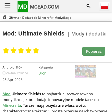
MD
MCEAD.COM
Główna
»
Dodatki do Minecraft
»
Modyfikacje
Mod: Ultimate Shields
| Mody i dodatki
Pobierać
Android:
8,0+
Kategoria
🕣 Zaktualizowano
Broń
28 Apr 2026
Mod
Ultimate Shields
to najbardziej zaawansowana
modyfikacja, która dodaje innowacyjne modele tarcz do
Minecrafta
.
Tarcze mają przydatne właściwości
,
charakterystyczne tekstury i proste przepisy na ich tworzenie.