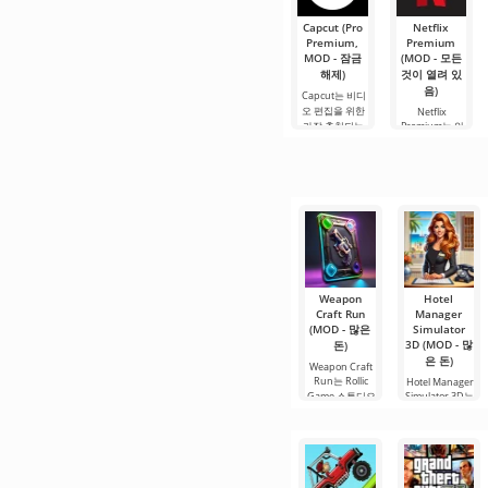
을 진행합니다.
Capcut (Pro
Netflix
Premium,
Premium
MOD - 잠금
(MOD - 모든
해제)
것이 열려 있
음)
Capcut는 비디
오 편집을 위한
Netflix
가장 추천되는
Premium는 안
도구 중 하나로,
드로이드 기기
모바일 기기와
에서 영화, 드라
데스크톱 컴퓨
마 및 TV 프로그
터 모두에서 원
램을 시청할 수
활한 작동을 보
있는 가장 인기
장합니다. 많은
있는 서비스 중
사용자에게 무
하나입니다. 이
료 버전은 모든
곳에는 최신 미
편집 요구를
디어 제품뿐만
아니라
Weapon
Hotel
Craft Run
Manager
(MOD - 많은
Simulator
3D (MOD - 많
돈)
은 돈)
Weapon Craft
Run는 Rollic
Hotel Manager
Game 스튜디오
Simulator 3D는
에서 개발한 하
호텔 관리자의
이퍼 캐주얼
역할을 체험할
수 있는