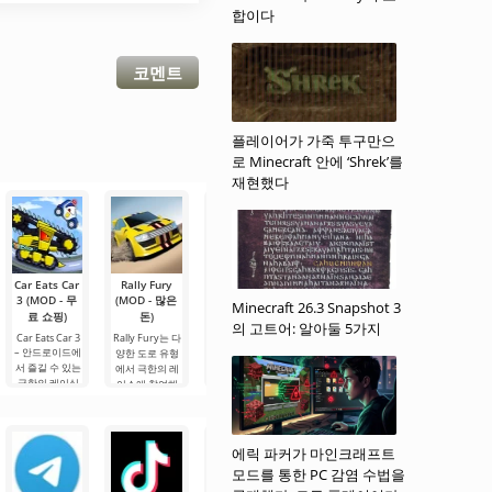
합이다
코멘트
플레이어가 가죽 투구만으
로 Minecraft 안에 ‘Shrek’를
재현했다
Car Eats Car
Rally Fury
FR Legends
Traffic Racer
OTR -
3 (MOD - 무
(MOD - 많은
(MOD - 많은
(MOD 많은
Offroad Car
Minecraft 26.3 Snapshot 3
Driving
료 쇼핑)
돈)
돈 / 원본)
돈)
의 고트어: 알아둘 5가지
Game (MOD
Car Eats Car 3
Rally Fury는 다
FR Legends -
Traffic Racer는
- 무제한 동전)
– 안드로이드에
이것은 Android
양한 도로 유형
낮은 사양의 기
서 즐길 수 있는
기기를 위한 독
OTR - Offroad
에서 극한의 레
기를 겨냥한 고
Car Driving
극한의 레이싱
특한 레이싱 게
이스에 참여해
품질의 안드로
Game는 안드로
시뮬레이터로,
임입니다. 이 게
야 하는 레이싱
이드 레이싱 게
이드용 시뮬레
자동차들이 속
임은 독특한 그
게임입니다. 이
임 중 하나입니
이터 장르의 게
도를 겨루며 서
래픽과 무한한
게임은 아스팔
다. 여기서 여러
임입니다. 여기
로를 앞지르는
자동차 커스터
트와 현대 트랙
분은 도로 교통
에릭 파커가 마인크래프트
서 여러분은 오
것뿐만 아니라,
마이징 가능성
에서의 주행뿐
에 참여하게 되
모드를 통한 PC 감염 수법을
프로드 차량 운
흡수와 폭발을
으로 두드러집
만 아니라, 자연
며, 교통량이 꽤
전자의 역할을
통해 적을 파괴
니다. 다양한 차
속의 도로에서
많은 도로를