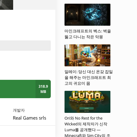
마인크래프트의 벡스: 벽을
뚫고 다니는 작은 악몽
알레이: 당신 대신 온갖 잡일
을 해주는 마인크래프트 최
고의 귀요미 몹
318.9
MB
개발자
Real Games srls
Ori와 No Rest for the
Wicked의 제작자가 신작
Luma를 공개했다 —
Minecraft와 Sim City의 조