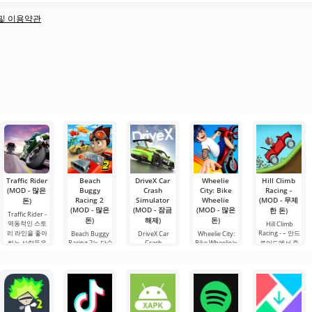
책 및 이용약관
Traffic Rider
Beach
DriveX Car
Wheelie
Hill Climb
(MOD - 많은
Buggy
Crash
City: Bike
Racing -
Racing 2
Simulator
Wheelie
(MOD - 무제
돈)
(MOD - 많은
(MOD - 잠금
(MOD - 많은
한 돈)
Traffic Rider -
돈)
해제)
돈)
역동적인 스토
Hill Climb
리 라인을 좋아
Racing - – 안드
Beach Buggy
DriveX Car
Wheelie City:
하는 사람들을
Racing 2는 단순
Crash
Bike Wheelie는
로이드에서 즐
Simulator는
위한 Android
한 안드로이드
안드로이드 게
길 수 있는 매력
Honan Studio
게임입니다. 여
게임이 아니라,
임으로, 도시에
적인 레이싱 게
에서 개발한 고
기서 당신은 오
진정한 아드레
서 소포를 배달
임으로, 매우 간
급 시뮬레이션
토바이를 조종
날린과 무한한
하는 배달원의
단하고 흥미로
게임입니다. 이
하여 긴 트랙을
재미를 추구하
역할을 수행하
운 게임 플레이
게임은 현실적
빠른 속도로 이
는 팬들을 위한
며 동시에 오토
를 제공합니다.
인 자동차 충돌
동하게 됩니다.
진정한 레이싱
바이를 타고 다
주인공 뉴턴 빌