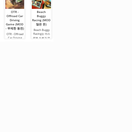
OTR -
Beach
Cafe Racer
Real Drift
Pixel Car
Offroad Car
Buggy
(MOD - 많은
Car Racing
Racer (MOD
Driving
Racing (MOD
(MOD - 많은
- 많은 돈)
돈)
Game (MOD
많은 돈)
돈)
Pixel Car Racer
운전하는 것을
- 무제한 동전)
– 안드로이드에
Beach Buggy
좋아하시나요?
Real Drift Car
Racing는 아스
서의 레트로 스
OTR - Offroad
Racing – 안드로
안드로이드 게
Car Driving
팔트 도로가 없
타일 경주 게임
이드용 게임으
임 Cafe Racer
Game는 안드로
는 개방된 지역
입니다. 여기서
로, 드리프트 경
에서 슈퍼 드라
이드용 시뮬레
에서 놀라운 경
는 다양한 레이
주에 완전히 전
이버 역할을 맡
이터 장르의 게
주에 참여할 수
스와 대회에 참
념한 게임입니
아보세요. 여기
임입니다. 여기
있는 Android용
가하여, 처음에
다. 세계 최고의
서 당신은 핸들
서 여러분은 오
흥미로운 게임
는 자신의 파크
레이서들과 만
을 잡고 상황을
프로드 차량 운
입니다. 각 시험
와 모든 필요한
나서 그들을 하
통제해야 합니
전자의 역할을
에서 여러분은
요소들을 개발
나씩 이겨야 합
다. 진정한 스릴,
맡아 오픈 월드
독특하고 특별
해야
니다.
많은
지도를 탐험하
한
게