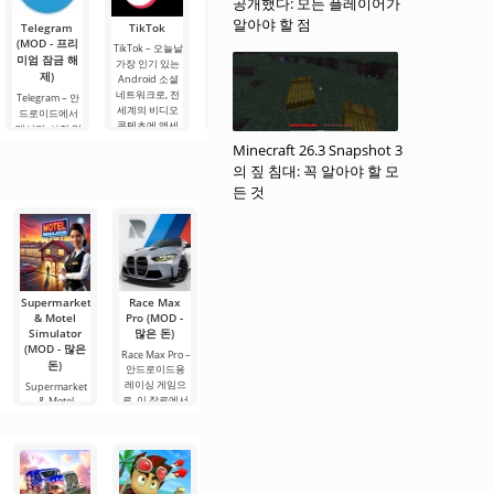
공개했다: 모든 플레이어가
맡아 오픈 월드
하며
를
높은
알아야 할 점
Telegram
TikTok
Planner 5D
Widgetable:
지도를 탐험하
MX Player
(MOD - 프리
(MOD - 잠금
재미있는 화
Pro
게
TikTok – 오늘날
미엄 잠금 해
해제)
면(MOD - 잠
가장 인기 있는
MX Player Pro –
제)
금 해제)
오늘날 가장 인
Android 소셜
Planner 5D –
기 있는 안드로
네트워크로, 전
안드로이드용
Telegram – 안
Widgetable: 재
이드용 비디오
세계의 비디오
애플리케이션으
드로이드에서
미있는 화면
플레이어로, 다
콘텐츠에 액세
로, 실내 디자인
메시지, 사진 및
(MOD - 잠금 해
양한 형식으로
스할 수 있습니
을 2D 및 3D 모
비디오를 고속
제) - 매우 유용
Minecraft 26.3 Snapshot 3
좋아하는 영화,
다. TikTok 콘텐
델로 설계할 수
으로 손실 없이
한 안드로이드
의 짚 침대: 꼭 알아야 할 모
드라마, 만화를
츠는 플랫폼 사
있습니다. 개발
교환할 수 있는
데스크톱 꾸미
시청할 수 있습
용자들이 공유
자들은 엔지니
든 것
소셜 플랫폼입
기 애플리케이
니다. 이 애플리
하는 짧은
어링 및 건축 기
니다. 기능 면에
션으로, 창의적
케이션은 가장
술이 없는 사용
서 WhatsApp나
이고 재미있는
자도 매우 짧은
Viber와 유사하
기회를 제공합
시간
지만, 주요
니다. 여기서 다
양한
Supermarket
Race Max
PAW 순찰 구
Lemon Box -
Kingdom
& Motel
Pro (MOD -
Brawl
Rush
조 세계(MOD
Simulator
많은 돈)
Simulator
Frontiers TD
- 잠금 해제)
(MOD - 많은
(MOD - 많은
(MOD - 많은
Race Max Pro –
PAW 순찰 구조
돈)
돈)
돈)
안드로이드용
세계(MOD - 잠
레이싱 게임으
Supermarket
Lemon Box -
Kingdom Rush
금 해제) – 간단
로, 이 장르에서
& Motel
Brawl
Frontiers TD는
한 픽셀 게임으
Simulator는 단
가장 뛰어난
Simulator는
안드로이드용
로, 안드로이드
순한 시뮬레이
Brawl Stars 게
화려한 게임으
에서
션 게임이
임의 가장
로, 다양한