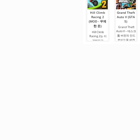
Hill Climb
Grand Theft
Racing 2
Auto V (GTA
(MOD - 무제
5)
한 돈)
Grand Theft
Auto V – 데스크
Hill Climb
톱 버전의 안드
Racing 2는 이
로이드용 버전
개발자가
입니다. 여기에
Android에서 출
는 이 개발자의
시한 두 번째 파
다른 게임 버전
트로 이야기의
과 다른 자체 스
연속입니다. 2D
토리가 있습니
레이싱 형식으
다. 세 명의 사용
로 새 임무를 넘
가능한 캐릭터
겨야 하는 레벨
을 진행합니다.