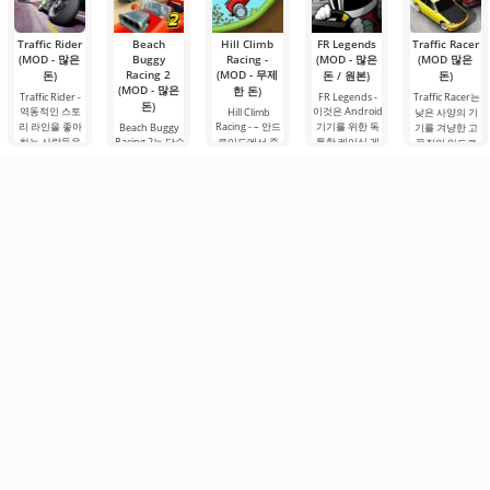
Traffic Rider
Beach
Hill Climb
FR Legends
Traffic Racer
(MOD - 많은
Buggy
Racing -
(MOD - 많은
(MOD 많은
Racing 2
(MOD - 무제
돈)
돈 / 원본)
돈)
(MOD - 많은
한 돈)
Traffic Rider -
FR Legends -
Traffic Racer는
돈)
역동적인 스토
이것은 Android
Hill Climb
낮은 사양의 기
리 라인을 좋아
Racing - – 안드
기기를 위한 독
Beach Buggy
기를 겨냥한 고
하는 사람들을
Racing 2는 단순
로이드에서 즐
특한 레이싱 게
품질의 안드로
위한 Android
한 안드로이드
길 수 있는 매력
임입니다. 이 게
이드 레이싱 게
게임입니다. 여
게임이 아니라,
적인 레이싱 게
임은 독특한 그
임 중 하나입니
기서 당신은 오
진정한 아드레
임으로, 매우 간
래픽과 무한한
다. 여기서 여러
토바이를 조종
날린과 무한한
단하고 흥미로
자동차 커스터
분은 도로 교통
하여 긴 트랙을
재미를 추구하
운 게임 플레이
마이징 가능성
에 참여하게 되
빠른 속도로 이
는 팬들을 위한
를 제공합니다.
으로 두드러집
며, 교통량이 꽤
동하게 됩니다.
진정한 레이싱
주인공 뉴턴 빌
니다. 다양한 차
많은 도로를
혁명입니다. 이
은 수많은 정상
를
게임은 미친 속
에
도,