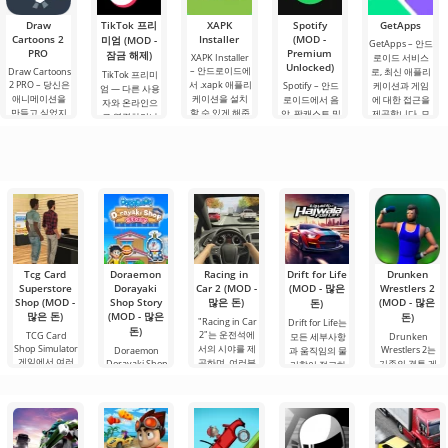
과 환경과의 상
혁명입니다. 이
니는 게임입니
은 수많은 정상
Draw
TikTok 프리
호작용을 제공
XAPK
Spotify
GetApps
게임은 미친 속
다. 이 프로젝트
에
Cartoons 2
Installer
합니다.
(MOD -
미엄 (MOD -
도,
는
GetApps – 안드
PRO
Premium
잠금 해제)
XAPK Installer
로이드 서비스
Unlocked)
– 안드로이드에
Draw Cartoons
로, 최신 애플리
TikTok 프리미
2 PRO – 당신은
서 .xapk 애플리
Spotify – 안드
케이션과 게임
엄 — 다른 사용
애니메이션을
케이션을 설치
로이드에서 음
에 대한 접근을
자와 온라인으
만들고 싶었지
할 수 있게 해줍
악, 팟캐스트 및
제공합니다. 모
로 연결하거나
만, 너무 어렵고
니다. 매우 간단
다양한 오디오
바일 기기 시장
특별한 무언가
심지어 불가능
하고 직관적인
장르의 최신 콘
과 관련된 뉴스
를 찾을 수 있는
하다고 생각했
메뉴를 통해 이
텐츠를 듣기 위
를 주시하고 있
애플리케이션입
다면, 이제 모든
확장자의 파일
한 주요 도구 중
다면, Xiaomi가
니다. 아침 커피
것이 당신의 손
설치를 빠르게
하나입니다. 플
일부 Android
한 잔과 함께 하
에 달려 있습니
시작할 수
랫폼에서 계정
루를 시작하거
다. 복잡한
을 생성하면 PC
나 힘든 하루를.
를 포함한 모든
Tcg Card
Doraemon
Racing in
Drift for Life
Drunken
Superstore
Dorayaki
Car 2 (MOD -
(MOD - 많은
Wrestlers 2
Shop (MOD -
Shop Story
많은 돈)
(MOD - 많은
돈)
많은 돈)
(MOD - 많은
돈)
"Racing in Car
Drift for Life는
돈)
2"는 운전석에
TCG Card
모든 세부사항
Drunken
Shop Simulator
서의 시야를 제
Wrestlers 2는
Doraemon
과 움직임의 물
게임에서 여러
공하며, 여러분
Dorayaki Shop
기존의 격투 게
리학이 정교하
분은 수집 카드
Story는 여러분
이 운전자의 역
임에 대한 고정
게 설계된 레이
상점의 주인이
이 인기 만화 캐
할을
관념을 깨는
싱
될
릭터