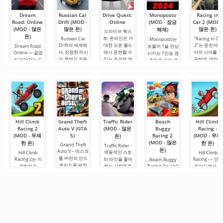
아니라
Dream
Russian Car
Drive Quest:
Monoposto
Racing in
Road: Online
Drift (MOD -
Online
(MOD - 잠금
Car 2 (MOD -
(MOD - 많은
많은 돈)
많은 돈)
해제)
드라이브 퀘스
돈)
트: 온라인은 거
Russian Car
"Racing in Car
Monoposto는
Drift의 세계에
대한 오픈 월드
2"는 운전석에
Dream Road:
포뮬러 1을 연상
서, 진정한 러시
에서 운전할 수
서의 시야를 제
Online — 끝없
시키는 1인승 경
아 클래식 자동
있는 조건을 제
공하며, 여러분
이 이어지는 도
주차로 고속 경
차를 운전하며
공하는
이 운전자의 역
로를 달리는 오
주 세계에 몰입
할을
픈월드 레이싱
할 수
Hill Climb
Grand Theft
Traffic Rider
Beach
Hill Climb
Racing 2
Auto V (GTA
(MOD - 많은
Buggy
Racing -
(MOD - 무제
5)
Racing 2
(MOD - 무제
돈)
(MOD - 많은
한 돈)
한 돈)
Grand Theft
Traffic Rider -
돈)
Auto V – 데스크
역동적인 스토
Hill Climb
Hill Climb
톱 버전의 안드
Racing 2는 이
리 라인을 좋아
Racing - – 안
Beach Buggy
로이드용 버전
개발자가
하는 사람들을
Racing 2는 단순
로이드에서 즐
입니다. 여기에
Android에서 출
위한 Android
한 안드로이드
길 수 있는 매
는 이 개발자의
시한 두 번째 파
게임입니다. 여
게임이 아니라,
적인 레이싱 게
다른 게임 버전
트로 이야기의
기서 당신은 오
진정한 아드레
임으로, 매우 
과 다른 자체 스
연속입니다. 2D
토바이를 조종
날린과 무한한
단하고 흥미로
토리가 있습니
레이싱 형식으
하여 긴 트랙을
재미를 추구하
운 게임 플레이
다. 세 명의 사용
로 새 임무를 넘
빠른 속도로 이
는 팬들을 위한
를 제공합니다.
가능한 캐릭터
겨야 하는 레벨
동하게 됩니다.
진정한 레이싱
주인공 뉴턴 빌
을 진행합니다.
혁명입니다. 이
은 수많은 정상