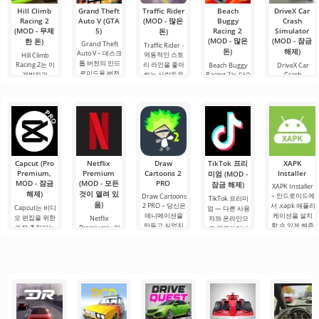
Hill Climb
Grand Theft
Traffic Rider
Beach
DriveX Car
Racing 2
Auto V (GTA
(MOD - 많은
Buggy
Crash
(MOD - 무제
5)
Racing 2
Simulator
돈)
(MOD - 많은
(MOD - 잠금
한 돈)
Grand Theft
Traffic Rider -
돈)
해제)
Auto V – 데스크
역동적인 스토
Hill Climb
톱 버전의 안드
Racing 2는 이
리 라인을 좋아
Beach Buggy
DriveX Car
로이드용 버전
개발자가
하는 사람들을
Racing 2는 단순
Crash
입니다. 여기에
Simulator는
Android에서 출
위한 Android
한 안드로이드
는 이 개발자의
Honan Studio
시한 두 번째 파
게임입니다. 여
게임이 아니라,
다른 게임 버전
에서 개발한 고
트로 이야기의
기서 당신은 오
진정한 아드레
과 다른 자체 스
급 시뮬레이션
연속입니다. 2D
토바이를 조종
날린과 무한한
토리가 있습니
게임입니다. 이
레이싱 형식으
하여 긴 트랙을
재미를 추구하
다. 세 명의 사용
게임은 현실적
로 새 임무를 넘
빠른 속도로 이
는 팬들을 위한
가능한 캐릭터
인 자동차 충돌
겨야 하는 레벨
동하게 됩니다.
진정한 레이싱
과 환경과의 상
을 진행합니다.
혁명입니다. 이
Capcut (Pro
Netflix
Draw
TikTok 프리
호작용을 제공
XAPK
게임은 미친 속
Premium,
Premium
Cartoons 2
Installer
합니다.
미엄 (MOD -
도,
MOD - 잠금
(MOD - 모든
PRO
잠금 해제)
XAPK Installer
해제)
것이 열려 있
– 안드로이드에
Draw Cartoons
TikTok 프리미
음)
2 PRO – 당신은
서 .xapk 애플리
Capcut는 비디
엄 — 다른 사용
애니메이션을
케이션을 설치
오 편집을 위한
Netflix
자와 온라인으
만들고 싶었지
할 수 있게 해줍
가장 추천되는
Premium는 안
로 연결하거나
만, 너무 어렵고
니다. 매우 간단
도구 중 하나로,
드로이드 기기
특별한 무언가
심지어 불가능
하고 직관적인
모바일 기기와
에서 영화, 드라
를 찾을 수 있는
하다고 생각했
메뉴를 통해 이
데스크톱 컴퓨
마 및 TV 프로그
애플리케이션입
다면, 이제 모든
확장자의 파일
터 모두에서 원
램을 시청할 수
니다. 아침 커피
것이 당신의 손
설치를 빠르게
활한 작동을 보
있는 가장 인기
한 잔과 함께 하
에 달려 있습니
시작할 수
장합니다. 많은
있는 서비스 중
루를 시작하거
다. 복잡한
사용자에게 무
하나입니다. 이
나 힘든 하루를.
료 버전은 모든
곳에는 최신 미
편집 요구를
디어 제품뿐만