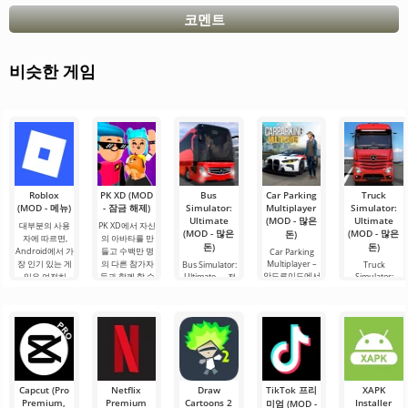
코멘트
비슷한 게임
Roblox
PK XD (MOD
Bus
Car Parking
Truck
(MOD - 메뉴)
- 잠금 해제)
Simulator:
Multiplayer
Simulator:
Ultimate
(MOD - 많은
Ultimate
대부분의 사용
PK XD에서 자신
(MOD - 많은
(MOD - 많은
돈)
자에 따르면,
의 아바타를 만
돈)
돈)
Android에서 가
들고 수백만 명
Car Parking
장 인기 있는 게
의 다른 참가자
Multiplayer –
Bus Simulator:
Truck
안드로이드에서
임은 여전히
들과 함께 할 수
Ultimate — 전
Simulator:
인기 있는 게임
Ultimate – 이 게
Roblox입니다.
있습니다. 다채
세계를 버스로
으로, 플레이어
임은 화물 운송
이 프로젝트는
로운 그래픽과
여행할 수 있는
는 차량 제어 요
시뮬레이터와
무한한 가능성
간단한 게임 플
무한한 가능성
소를 사용하여
비즈니스 요소
으로 주목받으
레이로 인해 모
을 제공하는 화
운전자의 역할
의 성공적인 결
며, 사용자들을.
든 연령대의 사
려하고 흥미로
을 맡게 됩니다.
합을 안드로이
람들이 즐길 수
운 안드로이드
총 86개의 다양
드에서 제공합
있으며, 온
게임입니다. 흥
한 레벨이
니다. 이 게임은
미진진한 모험
Capcut (Pro
Netflix
Draw
TikTok 프리
XAPK
사용자에게 화
과 현실적인 도
Premium,
Premium
Cartoons 2
Installer
미엄 (MOD -
물 트럭
시.