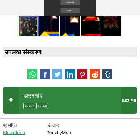
उपलब्ध संस्करण:
डाउनलोड
6.02 MB
ARM-7
ARM-8
प्रकाशित
डेवलपर
Mceadmin
SmellyMoo