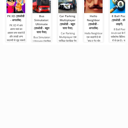
PK XD (एमओडी
Bus
Car Parking
Hello
8 Ball Pool
- अनलॉक)
Simulator:
Multiplayer
Neighbor
(एमओडी - लंबी
Ultimate
(एमओडी - बहुत
(एमओडी -
लाइनें)
PK XD में आप
(एमओडी - बहुत
सारा पैसा)
अनलॉक)
अपना स्वयं का
8 Ball Pool
सारा पैसा)
अवतार बना सकते हैं
Android के लिए
Car Parking
Hello Neighbor
और लाखों अन्य
सर्वश्रेष्ठ बिलियर्ड्
Multiplayer एक
एक कहानी है जो
Bus Simulator:
सदस्यों से जुड़ सकते
में से एक है। यहां
प्रसिद्ध एंड्रॉइड गेम
"हाउ टू गेट योर
Ultimate एंड्रॉइड
हैं। रंगीन
आप टूर्नामेंट
है जहां आपको कार
नेबर" से ली गई है,
के लिए एक रंगीन
तालिकाओं में आगे
नियंत्रण का उपयोग
लेकिन एंड्रॉइड
और रोमांचक गेम है
करने वाले
डिवाइस के लिए 3डी
जो दुनिया भर में बस
से यात्रा