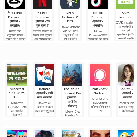
कैपकट (Pro
Netflix
Draw
TikTok
XAPK
Premium
Premium
Cartoons 2
Premium
Installer
एमओडी -
(एमओडी - सब
PRO
(एमओडी -
XAPK Installer -
अनलॉक)
कुछ खुला है)
अनलॉक)
आपको एंड्रॉइड
Draw Cartoons
पर.xapk
2 PRO - आपने
कैपकट सबसे
एंड्रॉइड डिवाइस पर
TikTok
एप्लिकेशन इंस्टॉल
कार्टून बनाने का
अनुशंसित वीडियो
फिल्में, टीवी श्रृंखला
Premium सोशल
करने की अनुमति
सपना देखा था,
संपादन टूल में से एक
और टीवी शो देखने
नेटवर्क का एक विशेष
देता है। एक बहुत ही
लेकिन यह सब बहुत
है, जो मोबाइल
के लिए Netflix
संस्करण है, जिसके
सरल और
कठिन और असंभव
डिवाइस और
Premium सबसे
महत्वपूर्ण फायदे हैं,
भी लगता
डेस्कटॉप कंप्यूटर
लोकप्रिय
सबसे बुनियादी सभी
दोनों पर
Minecraft
Balatro
Live or Die:
Chai: Chat AI
Pocket Girl
1.21.50.25
(एमओडी - सभी
Survival Pro
Platform
(एमओडी -
Beta
स्तर अनलॉक)
(एमओडी -
अनलॉक)
Chai: Chat AI
असीमित
Platform एक
Minecraft
Balatro एक
Pocket Girl एक
संसाधन)
अभिनव एप्लिकेशन है
1.21.50.25 Beta
अनोखा गेम है जो
असामान्य सिम्युलेट
जो
एक नया बीटा
पोकर और रॉगुलाइक
है जो आपको
Live or Die:
संस्करण है
Survival Pro
अस्तित्व के बारे में
एक