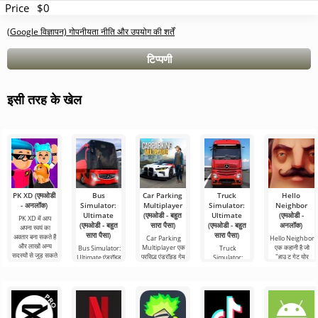
Price
$0
(Google विज्ञापन) गोपनीयता नीति और उपयोग की शर्तें
टिप्पणी
इसी तरह के खेल
PK XD (एमओडी
Bus
Car Parking
Truck
Hello
- अनलॉक)
Simulator:
Multiplayer
Simulator:
Neighbor
Ultimate
(एमओडी - बहुत
Ultimate
(एमओडी -
PK XD में आप
(एमओडी - बहुत
सारा पैसा)
(एमओडी - बहुत
अनलॉक)
अपना स्वयं का
सारा पैसा)
सारा पैसा)
अवतार बना सकते हैं
Car Parking
Hello Neighbor
और लाखों अन्य
Multiplayer एक
एक कहानी है जो
Bus Simulator:
Truck
सदस्यों से जुड़ सकते
प्रसिद्ध एंड्रॉइड गेम
"हाउ टू गेट योर
Ultimate एंड्रॉइड
Simulator:
हैं। रंगीन
है जहां आपको कार
नेबर" से ली गई है,
के लिए एक रंगीन
Ultimate एक माल
नियंत्रण का उपयोग
लेकिन एंड्रॉइड
और रोमांचक गेम है
परिवहन सिम्युलेटर
करने वाले
डिवाइस के लिए 3डी
जो दुनिया भर में बस
और एंड्रॉइड के लिए
से यात्रा
एक व्यावसायिक
घटक का एक सफल