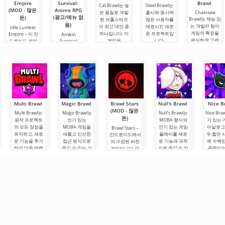
Empire
Survival:
Brawl
Cat Brawl는 높
Steel Brawl는
(MOD - 많은
Anime RPG
은 품질로 개발
출시와 동시에
Chainsaw
(광고/메뉴 없
돈)
Brawl는 재능 있
된 브롤스타즈
많은 사용자를
음)
는 개발자 팀이
의 최고 대안 중
매료시킨 새로
Idle Lumber
게임의 특징을
하나입니다. 이
운 프로젝트입
Empire – 이 안
Amikin
세심하게 고려
게임은
니다.
드로이드 게임
Survival:
하며
Anime RPG는
에서 여러분은
아름답고 화려
목재 가공 회사
한 그래픽으로
를
가득 찬
Multi Brawl
Magic Brawl
Brawl Stars
Null's Brawl
Nice B
(MOD - 많은
Multi Brawl는
Magic Brawl는
Null's Brawl는
Nice Br
돈)
원작 프로젝트
인기 있는
MOBA 형식의
기 있는
의 모든 장점을
MOBA 게임을
인기 있는 게임
아날로그
Brawl Stars –
유지하고, 새로
새롭고 신선한
플레이를 새로
우 짧은 
안드로이드에서
운 기능을 추가
접근 방식으로
운 기능과 규칙
에 수백
의 수정된 버전
하여 더욱 매력
즐길 수 있는 기
으로 즐길 수 있
플레이
게임입니다. 여
적인 게임 경험
회를 제공합니
게 해줍니다. 세
마음을 
기서는 특별한
을 제공합니다.
다. 역동적인 전
심한 최적화를
았습니다.
경기장에서 다
클래식 버전의
투, 흥미로운 게
통해 게임플레
임은 역
른 참가자들과
Brawl Stars를
임플레이, 그리
이는 더욱 흥미
전투, 만
싸워야 합니다.
플레이해본 적
고 각각이 주요
롭고 폭넓은.
일의 그래
플레이어에게
이
전투
리
주어진 과제는
선택한 모드에
따라