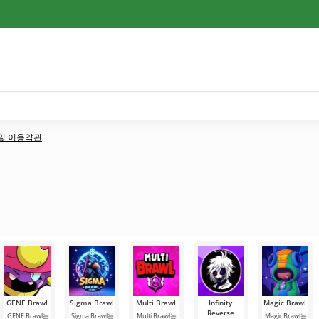
책 및 이용약관
GENE Brawl
Sigma Brawl
Multi Brawl
Infinity
Magic Brawl
Reverse
GENE Brawl는
Sigma Brawl는
Multi Brawl는
Magic Brawl는