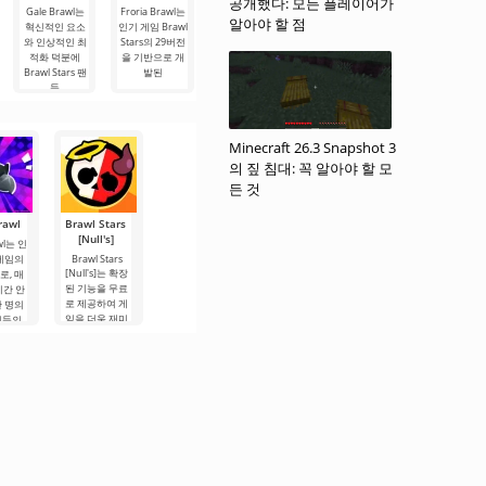
공개했다: 모든 플레이어가
Brawl Stars
Gale Brawl는
Froria Brawl는
Hyper Brawl는
Lucky Brawl는
알아야 할 점
혁신적인 요소
인기 게임 Brawl
플레이어들에게
게임 리소스와
LWARB Brawl
Stars는 인기 모
와 인상적인 최
Stars의 29버전
다양한 영웅 그
의 상호 작용 조
바일 게임인
적화 덕분에
을 기반으로 개
룹 간의 전투를
건에 변화를 도
Brawl Stars의
Brawl Stars 팬
발된
기반으로 한 다
입하면서 게임
유사
들
면적인
의 주요
Minecraft 26.3 Snapshot 3
의 짚 침대: 꼭 알아야 할 모
든 것
rawl
Brawl Stars
[Null's]
awl는 인
 게임의
Brawl Stars
[Null's]는 확장
로, 매
된 기능을 무료
시간 안
로 제공하여 게
만 명의
임을 더욱 재미
어들의
있게 만드는 특
사로잡
징이 있습니다.
 이 게
동적인
화 스타
픽, 그
고