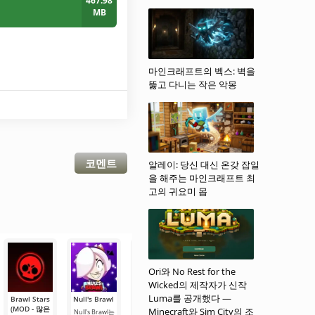
467.98
MB
마인크래프트의 벡스: 벽을
뚫고 다니는 작은 악몽
코멘트
알레이: 당신 대신 온갖 잡일
을 해주는 마인크래프트 최
고의 귀요미 몹
Ori와 No Rest for the
Wicked의 제작자가 신작
Luma를 공개했다 —
Brawl Stars
Null's Brawl
Simple
Nice Brawl
Surge Brawl
(MOD - 많은
Brawl
Minecraft와 Sim City의 조
Null's Brawl는
Nice Brawl는 인
Surge Brawl -