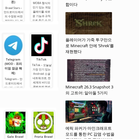
돈)
이제 타사 개발
MOBA 형식의
Simple Brawl는
기 있는 게임의
합이다
자 버전으로 인
인기 있는 게임
인기 있는 액션
아날로그로, 매
Brawl Stars –
터넷 연결 없이
플레이를 새로
프로젝트의 유
우 짧은 시간 안
안드로이드에서
도 좋아하는 게
운 기능과 규칙
사 버전으로, 플
에 수백만 명의
의 수정된 버전
임을 즐길 수 있
으로 즐길 수 있
레이어의 요청
플레이어들의
게임입니다. 여
는 또 다른 기회
게 해줍니다. 세
과 피드백을 고
마음을 사로잡
기서는 특별한
가 생겼습니다.
심한 최적화를
려하여 개발되
았습니다. 이 게
경기장에서 다
이 수정 버전의
통해 게임플레
었습니다. 이 게
임은 역동적인
른 참가자들과
또 다른 "특
이는 더욱 흥미
임은 추가 구매
전투, 만화 스타
싸워야 합니다.
플레이어가 가죽 투구만으
징"은 콘텐츠를
롭고 폭넓은.
없이도 게임플
일의 그래픽, 그
플레이어에게
로 Minecraft 안에 ‘Shrek’를
레이를 향상시
리고
주어진 과제는
키는 기능과
재현했다
선택한 모드에
따라
Telegram
TikTok
Planner 5D
Widgetable:
MX Player
(MOD - 프리
(MOD - 잠금
재미있는 화
Pro
TikTok – 오늘날
미엄 잠금 해
해제)
면(MOD - 잠
가장 인기 있는
MX Player Pro –
제)
금 해제)
오늘날 가장 인
Android 소셜
Planner 5D –
기 있는 안드로
네트워크로, 전
안드로이드용
Telegram – 안
Widgetable: 재
이드용 비디오
세계의 비디오
애플리케이션으
드로이드에서
미있는 화면
Minecraft 26.3 Snapshot 3
플레이어로, 다
콘텐츠에 액세
로, 실내 디자인
메시지, 사진 및
(MOD - 잠금 해
양한 형식으로
스할 수 있습니
을 2D 및 3D 모
비디오를 고속
의 고트어: 알아둘 5가지
제) - 매우 유용
좋아하는 영화,
다. TikTok 콘텐
델로 설계할 수
으로 손실 없이
한 안드로이드
드라마, 만화를
츠는 플랫폼 사
있습니다. 개발
교환할 수 있는
데스크톱 꾸미
시청할 수 있습
용자들이 공유
자들은 엔지니
소셜 플랫폼입
기 애플리케이
니다. 이 애플리
하는 짧은
어링 및 건축 기
니다. 기능 면에
션으로, 창의적
케이션은 가장
술이 없는 사용
서 WhatsApp나
이고 재미있는
자도 매우 짧은
Viber와 유사하
기회를 제공합
시간
지만, 주요
니다. 여기서 다
양한
에릭 파커가 마인크래프트
모드를 통한 PC 감염 수법을
Gale Brawl
Froria Brawl
Hyper Brawl
Lucky Brawl
LWARB