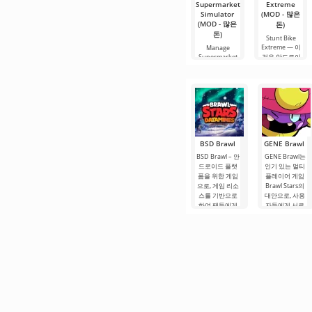
Supermarket
Extreme
Simulator
(MOD - 많은
(MOD - 많은
돈)
돈)
Stunt Bike
Extreme — 이
Manage
Supermarket
것은 안드로이
Simulator – 상
드에서 최고의
업 분야에서 가
모터크로스 게
장 성공적인 자
임 중
체
BSD Brawl
GENE Brawl
BSD Brawl – 안
GENE Brawl는
드로이드 플랫
인기 있는 멀티
폼을 위한 게임
플레이어 게임
으로, 게임 리소
Brawl Stars의
스를 기반으로
대안으로, 사용
하여 팬들에게
자들에게 서로
익숙한 역동적
간의 역동적인
인 게임플레이
전투를 제공합
와 화려한 전투
니다. 게임플레
를 유지합니다.
이는 전투에만
제작자는.
국한되지 않습
니다.