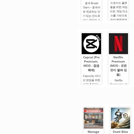
드로이드 플랫
중국 Brawl
폼을 위한 게임
Stars – 중국어
으로, 게임 리소
로 제공되는 인
스를 기반으로
기 있는 안드로
하여 팬들에게
이드 게임의 고
익숙한 역동적
품질 버전입니
인 게임플레이
다. 여기서 3대3
와 화려한 전투
또는 5대5 팀 전
를 유지합니다.
투에 참여할 수
제작자는.
있습니다. 이를
위해 금고 열기.
Capcut (Pro
Netflix
Premium,
Premium
MOD - 잠금
(MOD - 모든
해제)
것이 열려 있
음)
Capcut는 비디
오 편집을 위한
Netflix
가장 추천되는
Premium는 안
도구 중 하나로,
드로이드 기기
모바일 기기와
에서 영화, 드라
데스크톱 컴퓨
마 및 TV 프로그
터 모두에서 원
램을 시청할 수
활한 작동을 보
있는 가장 인기
장합니다. 많은
있는 서비스 중
사용자에게 무
하나입니다. 이
료 버전은 모든
곳에는 최신 미
편집 요구를
디어 제품뿐만
아니라
Manage
Stunt Bike