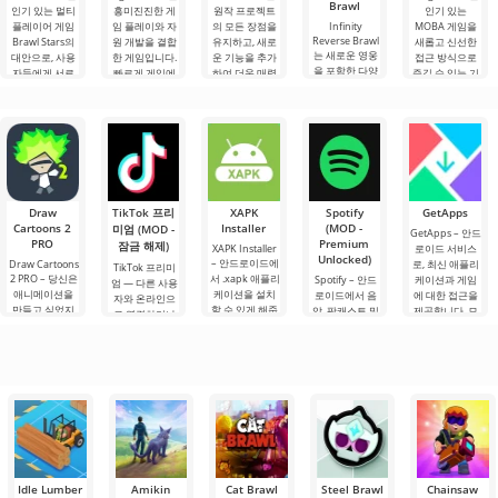
Brawl
인기 있는 멀티
흥미진진한 게
원작 프로젝트
인기 있는
플레이어 게임
임 플레이와 자
의 모든 장점을
Infinity
MOBA 게임을
Reverse Brawl
Brawl Stars의
원 개발을 결합
유지하고, 새로
새롭고 신선한
는 새로운 영웅
대안으로, 사용
한 게임입니다.
운 기능을 추가
접근 방식으로
을 포함한 다양
자들에게 서로
빠르게 게임에
하여 더욱 매력
즐길 수 있는 기
한 캐릭터와 다
간의 역동적인
몰입하고 즐길
적인 게임 경험
회를 제공합니
채로운 스킨 및
전투를 제공합
수 있는 모든 주
을 제공합니다.
다. 역동적인 전
다양한 아이템
니다. 게임플레
요 기능이 제공
클래식 버전의
투, 흥미로운 게
을 제공합니다.
이는 전투에만
됩니다. 간편한
Brawl Stars를
임플레이, 그리
국한되지 않습
설치와.
플레이해본 적
고 각각이 주요
니다.
이
전투
Draw
TikTok 프리
XAPK
Spotify
GetApps
Cartoons 2
Installer
(MOD -
미엄 (MOD -
GetApps – 안드
PRO
Premium
잠금 해제)
XAPK Installer
로이드 서비스
Unlocked)
– 안드로이드에
Draw Cartoons
로, 최신 애플리
TikTok 프리미
2 PRO – 당신은
서 .xapk 애플리
Spotify – 안드
케이션과 게임
엄 — 다른 사용
애니메이션을
케이션을 설치
로이드에서 음
에 대한 접근을
자와 온라인으
만들고 싶었지
할 수 있게 해줍
악, 팟캐스트 및
제공합니다. 모
로 연결하거나
만, 너무 어렵고
니다. 매우 간단
다양한 오디오
바일 기기 시장
특별한 무언가
심지어 불가능
하고 직관적인
장르의 최신 콘
과 관련된 뉴스
를 찾을 수 있는
하다고 생각했
메뉴를 통해 이
텐츠를 듣기 위
를 주시하고 있
애플리케이션입
다면, 이제 모든
확장자의 파일
한 주요 도구 중
다면, Xiaomi가
니다. 아침 커피
것이 당신의 손
설치를 빠르게
하나입니다. 플
일부 Android
한 잔과 함께 하
에 달려 있습니
시작할 수
랫폼에서 계정
루를 시작하거
다. 복잡한
을 생성하면 PC
나 힘든 하루를.
를 포함한 모든
Idle Lumber
Amikin
Cat Brawl
Steel Brawl
Chainsaw