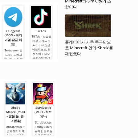
편안한 구역에
Minecraft와 Sim City의 조
터로, 여러분이
의 각 부분에 대
기에서 흥미진
케이드 게임을
서 억지로 끌어
직접 선택하는
한 자세한 내용
진한 미니 게임
찾고 있다면,
합이다
내는 특징이 있
다양한 이벤트
은 당사 웹사이
을 즐기고, 독특
World Soccer
습니다. 이 게임
옵션을 제공하
Champs를 확인
트의 해당.
한 아바타를 만
은 애니마트로
며, 게임이 진행
해 보세요. 이 게
들고, 전 세계.
닉과 함께하는
될 시나리오를
임에서는 실시
유명 게임
자유롭게 만들
간으로 진행되
Telegram
TikTok
Planner 5D
Widgetable:
MX Player
수 있습니다.
는 흥미롭고 긴
(MOD - 프리
(MOD - 잠금
재미있는 화
Pro
장감.
TikTok – 오늘날
미엄 잠금 해
해제)
면(MOD - 잠
가장 인기 있는
MX Player Pro –
플레이어가 가죽 투구만으
제)
금 해제)
오늘날 가장 인
Android 소셜
Planner 5D –
로 Minecraft 안에 ‘Shrek’를
기 있는 안드로
네트워크로, 전
안드로이드용
Telegram – 안
Widgetable: 재
재현했다
이드용 비디오
세계의 비디오
애플리케이션으
드로이드에서
미있는 화면
플레이어로, 다
콘텐츠에 액세
로, 실내 디자인
메시지, 사진 및
(MOD - 잠금 해
양한 형식으로
스할 수 있습니
을 2D 및 3D 모
비디오를 고속
제) - 매우 유용
좋아하는 영화,
다. TikTok 콘텐
델로 설계할 수
으로 손실 없이
한 안드로이드
드라마, 만화를
츠는 플랫폼 사
있습니다. 개발
교환할 수 있는
데스크톱 꾸미
시청할 수 있습
용자들이 공유
자들은 엔지니
소셜 플랫폼입
기 애플리케이
니다. 이 애플리
하는 짧은
어링 및 건축 기
니다. 기능 면에
션으로, 창의적
케이션은 가장
술이 없는 사용
서 WhatsApp나
이고 재미있는
자도 매우 짧은
Viber와 유사하
기회를 제공합
시간
지만, 주요
니다. 여기서 다
양한
Uboat
Survivor.io
Idle Eleven -
Survivor
Idle Guy
Attack (MOD
(MOD - 치트
Soccer
Island-Idle
(MOD - 많은
- 많은 돈, 광
tycoon (MOD
Game (MOD
메뉴)
돈, 광고 없음)
- 요령 메뉴)
- 광고 없음,
고 없음)
Survivor.io는
Idle Guy는 삶
무료 보상)
Idle Eleven -
Uboat Attack는
Habby 개발자
을 시뮬레이션
Soccer tycoon
군사 테마의 게
들이 만든 역동
Survivor
하는 게임으로,
는 축구 클럽의
Island-Idle
임으로, 잠수함
적인 생존 게임
플레이어가 많