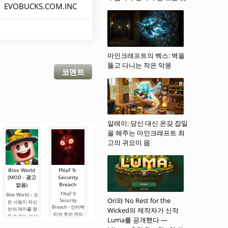
EVOBUCKS.COM.INC
마인크래프트의 벡스: 벽을
뚫고 다니는 작은 악몽
코멘트
알레이: 당신 대신 온갖 잡일
을 해주는 마인크래프트 최
고의 귀요미 몹
Blox World
FNaF 9:
Melon
World
Minecraft
(MOD - 광고
Security
Sandbox
Soccer
(모드 - 메뉴)
Breach
(MOD - 메가
Champs
없음)
Minecraft – 기
(MOD - 잠금
메뉴)
FNaF 9:
본 버전에 없는
Blox World – 모
해제)
Ori와 No Rest for the
Security
유용한 기능을
든 사람이 자신
Melon
Breach - 인터랙
Sandbox -
제공하는 게임
만의 재미를 찾
Wicked의 제작자가 신작
만약 역동적인
티브 호러 게임
Android용 샌드
의 수정된 버전
을 수 있는 가상
스토리를 가진
Luma를 공개했다 —
으로, 사용자를
박스 시뮬레이
입니다. 이 버전
세계입니다. 여
밝은 스포츠 아