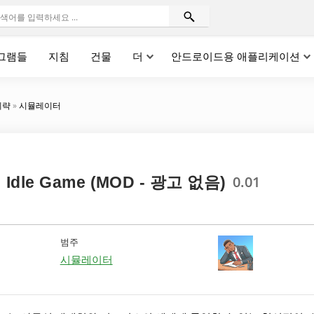
그램들
지침
건물
더
안드로이드용 애플리케이션
계략
»
시뮬레이터
0.01
e: Idle Game (MOD - 광고 없음)
범주
시뮬레이터