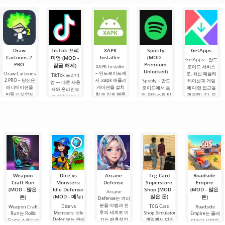
으로, 플레이어
임은 화물 운송
여행할 수 있는
것으로, 3D 그래
전 세계의 플레
는 차량 제어 요
시뮬레이터와
무한한 가능성
픽으로 안드로
이어들과 1대1
소를 사용하여
비즈니스 요소
을 제공하는 화
이드 장치용으
로 대결하며 토
운전자의 역할
의 성공적인 결
려하고 흥미로
로 제작되었습
너먼트 순위표
을 맡게 됩니다.
합을 안드로이
운 안드로이드
니다. 여기서 당
를 오를 수 있습
총 86개의 다양
드에서 제공합
게임입니다. 흥
신은 이웃과의
니다. 이 게임에
한 레벨이
니다. 이 게임은
미진진한 모험
복잡한 상황을
서
Draw
TikTok 프리
XAPK
Spotify
GetApps
사용자에게 화
과 현실적인 도
Cartoons 2
Installer
(MOD -
미엄 (MOD -
물 트럭
시.
GetApps – 안드
PRO
Premium
잠금 해제)
XAPK Installer
로이드 서비스
Unlocked)
– 안드로이드에
Draw Cartoons
로, 최신 애플리
TikTok 프리미
2 PRO – 당신은
서 .xapk 애플리
Spotify – 안드
케이션과 게임
엄 — 다른 사용
애니메이션을
케이션을 설치
로이드에서 음
에 대한 접근을
자와 온라인으
만들고 싶었지
할 수 있게 해줍
악, 팟캐스트 및
제공합니다. 모
로 연결하거나
만, 너무 어렵고
니다. 매우 간단
다양한 오디오
바일 기기 시장
특별한 무언가
심지어 불가능
하고 직관적인
장르의 최신 콘
과 관련된 뉴스
를 찾을 수 있는
하다고 생각했
메뉴를 통해 이
텐츠를 듣기 위
를 주시하고 있
애플리케이션입
다면, 이제 모든
확장자의 파일
한 주요 도구 중
다면, Xiaomi가
니다. 아침 커피
것이 당신의 손
설치를 빠르게
하나입니다. 플
일부 Android
한 잔과 함께 하
에 달려 있습니
시작할 수
랫폼에서 계정
루를 시작하거
다. 복잡한
을 생성하면 PC
나 힘든 하루를.
를 포함한 모든
Weapon
Dice vs
Arcane
Tcg Card
Roadside
Craft Run
Monsters:
Defense
Superstore
Empire
(MOD - 많은
Idle Defense
Shop (MOD -
(MOD - 많은
Arcane
(MOD - 메뉴)
많은 돈)
돈)
돈)
Defense는 여러
분을 마법과 전
Dice vs
TCG Card
Weapon Craft
Roadside
투의 세계로 이
Monsters: Idle
Shop Simulator
Run는 Rollic
Empire는 플레
Defense는 판타
끄는 매혹적인
게임에서 여러
Game 스튜디오
이어가 사막의