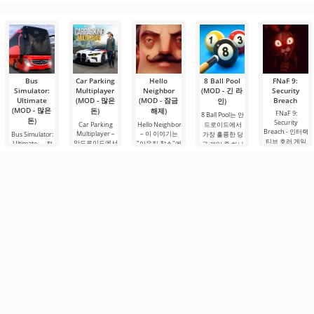
지 모험과 주사
전략
분은 수집 카드
에서 개발한 하
버려진 주유소
위 굴리기
상점의 주인이
이퍼 캐주얼
를 관리하는 흥
될
미로운 경제
Bus
Car Parking
Hello
8 Ball Pool
FNaF 9:
Simulator:
Multiplayer
Neighbor
(MOD - 긴 라
Security
Ultimate
(MOD - 많은
(MOD - 잠금
Breach
인)
(MOD - 많은
돈)
해제)
FNaF 9:
8 Ball Pool는 안
돈)
Security
Car Parking
Hello Neighbor
드로이드에서
Breach - 인터랙
Multiplayer –
– 이 이야기는
Bus Simulator:
가장 훌륭한 당
티브 호러 게임
안드로이드에서
Ultimate — 전
"이웃집 찰스"에
구 게임 중 하나
으로, 사용자를
인기 있는 게임
세계를 버스로
서 영감을 받은
입니다. 여기서
편안한 구역에
으로, 플레이어
여행할 수 있는
것으로, 3D 그래
전 세계의 플레
서 억지로 끌어
는 차량 제어 요
무한한 가능성
픽으로 안드로
이어들과 1대1
내는 특징이 있
소를 사용하여
을 제공하는 화
이드 장치용으
로 대결하며 토
습니다. 이 게임
운전자의 역할
려하고 흥미로
로 제작되었습
너먼트 순위표
은 애니마트로
을 맡게 됩니다.
운 안드로이드
니다. 여기서 당
를 오를 수 있습
닉과 함께하는
총 86개의 다양
게임입니다. 흥
신은 이웃과의
니다. 이 게임에
유명 게임
한 레벨이
미진진한 모험
복잡한 상황을
서
과 현실적인 도
시.