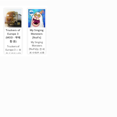
매니저가 되는
Game는 당신의
전투와 전술적
입니다. 이 게임
은 삶의 도전을
매력적인
재치, 관리 및 인
도전에 몰입할
은
극복하며
내력을 시험하
수
는
Truckers of
My Singing
Toca Life
FIFA Soccer
Hill Climb
Europe 3
Monsters
World (MOD
(MOD - 많은
Racing 2
(MOD - 무제
[Null's]
- 잠금 해제)
(MOD - 무제
돈)
한 돈)
한 돈)
My Singing
Toca Life World
FIFA Soccer –
Monsters
— 단순한 게임
축구 테마로 가
Truckers of
Hill Climb
[Null's]는 전 세
이 아니라, 당신
Europe 3 — 유
장 인기 있는 모
Racing 2는 이
계 수많은 사용
의 규칙에 따라
럽 도로의 낭만
바일 버전 중 하
개발자가
자의 관심을 끈
살아가는 하나
을 느낄 수 있는
나입니다. 개선
Android에서 출
Android 게임입
의 포켓 유니버
트럭 운전사의
된 그래픽, 최적
시한 두 번째 파
니다. 주요 장점
스입니다. 거대
역할을 맡아볼
화 및 장점으로
트로 이야기의
중 하나는 많은
한 장난감 상자
수 있는 매력적
돋보입니다. 이
연속입니다. 2D
기능을 무료로
를 상상해 보세
인 시뮬레이터
게임은 다양한
레이싱 형식으
사용할 수 있다
요. 여기서 모든.
입니다. 여기서
전술을 활용하
로 새 임무를 넘
는
당신은 단순한
고.
겨야 하는 레벨
배송 기사에서
을 진행합니다.