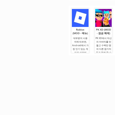
란에 휩싸인
Gift는 여러분이
자신의 군대를
지휘하고
Roblox
PK XD (MOD
(MOD - 메뉴)
- 잠금 해제)
대부분의 사용
PK XD에서 자신
자에 따르면,
의 아바타를 만
Android에서 가
들고 수백만 명
장 인기 있는 게
의 다른 참가자
임은 여전히
들과 함께 할 수
Roblox입니다.
있습니다. 다채
이 프로젝트는
로운 그래픽과
무한한 가능성
간단한 게임 플
으로 주목받으
레이로 인해 모
며, 사용자들을.
든 연령대의 사
람들이 즐길 수
있으며, 온