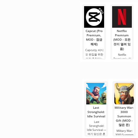
이 프로젝트는
로운 그래픽과
무한한 가능성
간단한 게임 플
으로 주목받으
레이로 인해 모
며, 사용자들을.
든 연령대의 사
람들이 즐길 수
있으며, 온
Capcut (Pro
Netflix
Premium,
Premium
MOD - 잠금
(MOD - 모든
해제)
것이 열려 있
음)
Capcut는 비디
오 편집을 위한
Netflix
가장 추천되는
Premium는 안
도구 중 하나로,
드로이드 기기
모바일 기기와
에서 영화, 드라
데스크톱 컴퓨
마 및 TV 프로그
터 모두에서 원
램을 시청할 수
활한 작동을 보
있는 가장 인기
장합니다. 많은
있는 서비스 중
사용자에게 무
하나입니다. 이
료 버전은 모든
곳에는 최신 미
편집 요구를
디어 제품뿐만
아니라
Last
Military War:
Stronghold:
3000
Idle Survival
Summon
Gift (MOD -
Last
많은 돈)
Stronghold:
Idle Survival —
Military War:
여기 당신은 혼
3000 Summon