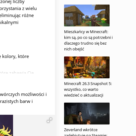
zonej liczby
rzystania z wielu
eliminując różne
nikalnymi
Mieszkańcy w Minecraft:
kim są, po co są potrzebni i
dlaczego trudno się bez
nich obejść
 kolory, które
tóre zabawią Cię
po angielsku, dodając
Minecraft 26.3 Snapshot 5:
binacje dźwięków.
wszystko, co warto
twórczych możliwości i
wiedzieć o aktualizacji
em, który możesz
razistych barw i
dania, takie jak
Zeverland wkrótce
zadebiutuje na Steamie: