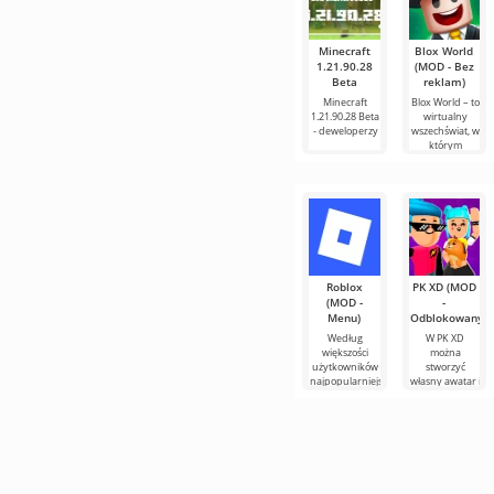
Minecraft
Blox World
1.21.90.28
(MOD - Bez
Beta
reklam)
Minecraft
Blox World – to
1.21.90.28 Beta
wirtualny
- deweloperzy
wszechświat, w
którym
Roblox
PK XD (MOD
(MOD -
-
Menu)
Odblokowany)
Według
W PK XD
większości
można
użytkowników
stworzyć
najpopularniejszą
własny awatar i
grą na
dołączyć do
Androidzie
milionów
nadal
innych
pozostaje
uczestników.
Roblox. Projekt
Kolorowa
grafika i