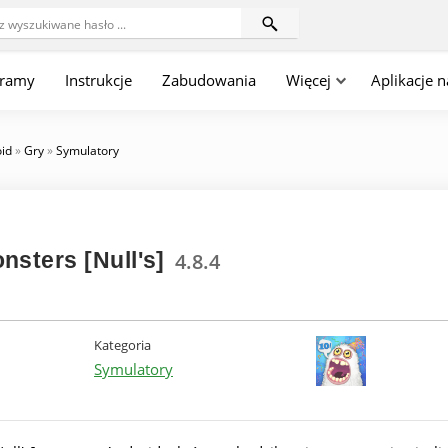
gramy
Instrukcje
Zabudowania
Więcej
Aplikacje 
oid
»
Gry
»
Symulatory
nsters [Null's]
4.8.4
Kategoria
Symulatory