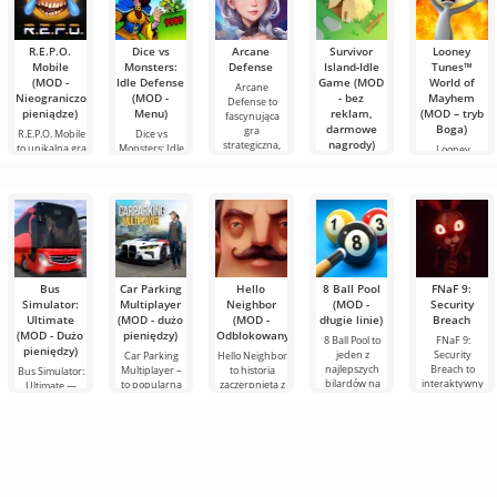
R.E.P.O.
Dice vs
Arcane
Survivor
Looney
Mobile
Monsters:
Defense
Island-Idle
Tunes™
(MOD -
Idle Defense
Game (MOD
World of
Arcane
Nieograniczone
(MOD -
- bez
Mayhem
Defense to
pieniądze)
Menu)
reklam,
(MOD – tryb
fascynująca
darmowe
Boga)
gra
R.E.P.O. Mobile
Dice vs
nagrody)
strategiczna,
to unikalna gra
Monsters: Idle
Looney
mobilna, która
Defense to
Tunes™ World
Survivor
fascynująca
of Mayhem to
Island-Idle
gra
zabawna
Game to
symulator
Bus
Car Parking
Hello
8 Ball Pool
FNaF 9:
Simulator:
Multiplayer
Neighbor
(MOD -
Security
Ultimate
(MOD - dużo
(MOD -
długie linie)
Breach
(MOD - Dużo
pieniędzy)
Odblokowany)
8 Ball Pool to
FNaF 9:
pieniędzy)
jeden z
Security
Car Parking
Hello Neighbor
najlepszych
Breach to
Multiplayer –
to historia
Bus Simulator:
bilardów na
interaktywny
to popularna
zaczerpnięta z
Ultimate —
Androida.
horror, który
gra na
"Jak
kolorowa i
Tutaj możesz
wyciąga
Androida, w
uprzykrzyć
ekscytująca gra
zmierzyć się z
użytkownika ze
której gracze
życie
na Androida,
graczami z
strefy
wcielają się w
sąsiadowi", ale
oferująca
komfortu. Jest
rolę
już w grafice
nieograniczone
3D,