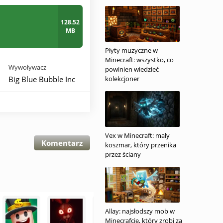
128.52
MB
Płyty muzyczne w
Minecraft: wszystko, co
Wywoływacz
powinien wiedzieć
Big Blue Bubble Inc
kolekcjoner
Vex w Minecraft: mały
Komentarz
koszmar, który przenika
przez ściany
Allay: najsłodszy mob w
Minecrafcie, który zrobi za