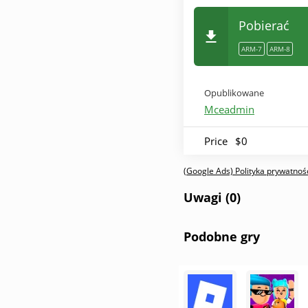
Pobierać
ARM-7
ARM-8
Opublikowane
Mceadmin
Price
$0
(Google Ads) Polityka prywatnośc
Uwagi (0)
Podobne gry