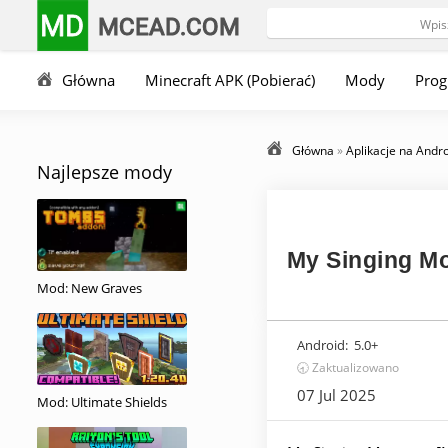
MD
MCEAD.COM
Główna
Minecraft APK (Pobierać)
Mody
Pro
Główna
»
Aplikacje na Andr
Najlepsze mody
My Singing Mo
Mod: New Graves
Android:
5.0+
🕣 Zaktualizowano
07 Jul 2025
Mod: Ultimate Shields