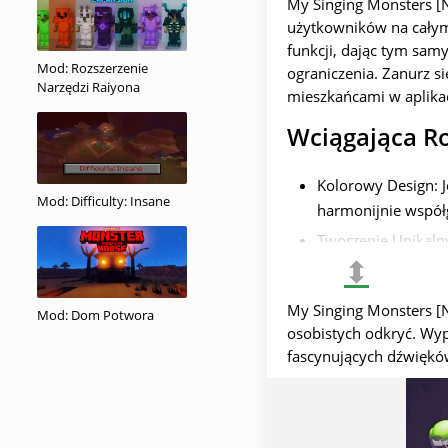
My Singing Monsters [Nu
użytkowników na całym 
funkcji, dając tym sam
Mod: Rozszerzenie
ograniczenia. Zanurz s
Narzędzi Raiyona
mieszkańcami w aplikac
Wciągająca R
Kolorowy Design: J
Mod: Difficulty: Insane
harmonijnie współ
Tworzenie Unikalny
⬍
swoimi indywidual
element zaskoczen
My Singing Monsters [N
Mod: Dom Potwora
Odkrywanie Nowyc
osobistych odkryć. Wyp
rozwijać, przemierz
fascynujących dźwiękó
Rozwiązywanie Ciek
zdobywanie diamen