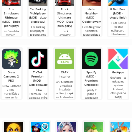
Bus
Car Parking
Truck
Hello
8 Ball Pool
Simulator:
Multiplayer
Simulator:
Neighbor
(MOD -
Ultimate
(MOD - dużo
Ultimate
(MOD -
długie linie)
(MOD - Dużo
pieniędzy)
(MOD - Dużo
Odblokowany)
8 Ball Pool to
pieniędzy)
pieniędzy)
jeden z
Car Parking
Hello Neighbor
najlepszych
Multiplayer –
to historia
Bus Simulator:
Truck
bilardów na
to popularna
zaczerpnięta z
Ultimate —
Simulator:
Androida.
gra na
"Jak
kolorowa i
Ultimate –
Tutaj możesz
Androida, w
uprzykrzyć
ekscytująca gra
udane
zmierzyć się z
której gracze
życie
na Androida,
połączenie
graczami z
wcielają się w
sąsiadowi", ale
oferująca
symulatora
rolę
już w grafice
nieograniczone
przewozów
3D,
ciężarowych i
elementu
Draw
TikTok
XAPK
Spotify
GetApps
Cartoons 2
Premium
Installer
(MOD -
GetApps – to
PRO
(MOD -
Premium
usługa na
XAPK Installer
Odblokowany)
Unlocked)
system
– umożliwia
Draw Cartoons
Android,
instalację
2 PRO –
TikTok
Spotify to
oferująca na
aplikacji .xapk
marzyliście o
Premium — to
jedno z
swojej
na Androidzie.
tworzeniu
aplikacja, która
wiodących
platformie
Bardzo proste i
animacji, ale
pozwala łączyć
narzędzi na
dostęp do
przejrzyste
wydaje się to
się online z
Androida do
h
najnowszych
zbyt
innymi
słuchania
nowinek
skomplikowane,
użytkownikami
muzyki,
a
lub znaleźć
podcastów i
różnych
nowości