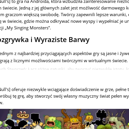
ll's] to gra na Androida, która wzbudziła zainteresowanie niezlic
świecie. Jedną z jej głównych zalet jest możliwość darmowego ko
ym graczom większą swobodę. Twórcy zapewnili lepsze warunki, 
ię w świecie, gdzie można odkrywać nowe wyspy i wypełniać je u
ji „My Singing Monsters”.
ozgrywka i Wyraziste Barwy
ednym z najbardziej przyciągających aspektów gry są jasne i żywe
grają z licznymi możliwościami twórczymi w wirtualnym świecie.
ch Stworzeń: Łącz różne gatunki, aby tworzyć niezwykłe istoty, k
nymi dźwiękami. Niektóre z nich mogą nawet wypowiadać słowa 
ia. Możesz również komponować własne utwory muzyczne i kom
ull's] oferuje niezwykle wciągające doświadczenie w grze, pełne 
h Wysp: Każda nowa wyspa stanie się Twoim wyjątkowym świat
róbuj tę grę, aby stworzyć swój własny muzyczny świat pełen wy
ając grę.
w.
awych Zadań: W trakcie gry będziesz rozwiązywać różnorodne za
tów, co pomoże Ci osiągnąć Twoje cele.