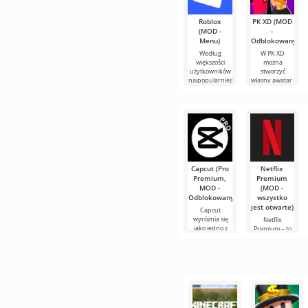
Roblox
PK XD (MOD
(MOD -
-
Menu)
Odblokowany)
Według
W PK XD
większości
można
użytkowników
stworzyć
najpopularniejszą
własny awatar i
grą na
dołączyć do
Androidzie
milionów
nadal
innych
pozostaje
uczestników.
Roblox. Projekt
Kolorowa
grafika i
Capcut (Pro
Netflix
Premium,
Premium
MOD -
(MOD -
Odblokowany)
wszystko
jest otwarte)
Capcut
wyróżnia się
Netflix
jako jedno z
Premium – to
najbardziej
jeden z
polecanych
najpopularniejszyc
narzędzi do
serwisów do
edycji wideo,
oglądania
zapewniając
filmów, seriali i
programów