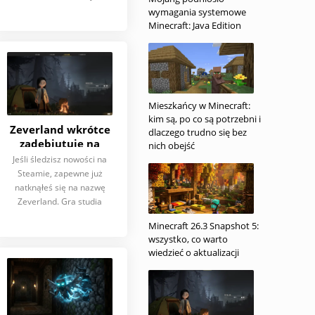
wymagania systemowe
Minecraft: Java Edition
Mieszkańcy w Minecraft:
kim są, po co są potrzebni i
Zeverland wkrótce
dlaczego trudno się bez
zadebiutuje na
nich obejść
Steamie: czym ta gra
Jeśli śledzisz nowości na
przypomina
Steamie, zapewne już
Minecrafta — a czym
natknąłeś się na nazwę
zasadniczo się różni
Zeverland. Gra studia
Quantum
Minecraft 26.3 Snapshot 5:
wszystko, co warto
wiedzieć o aktualizacji