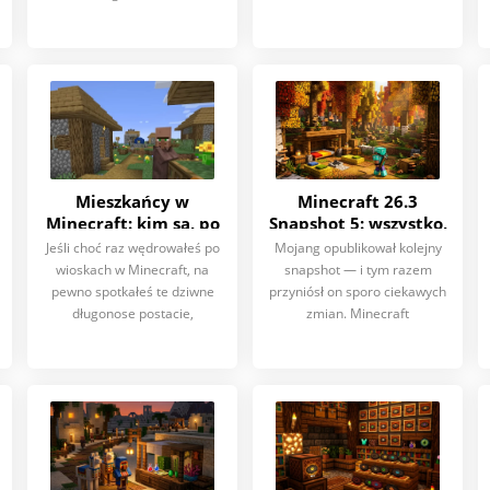
przyszło
Mieszkańcy w
Minecraft 26.3
Minecraft: kim są, po
Snapshot 5: wszystko,
co są potrzebni i
co warto wiedzieć o
Jeśli choć raz wędrowałeś po
Mojang opublikował kolejny
dlaczego trudno się
aktualizacji
wioskach w Minecraft, na
snapshot — i tym razem
bez nich obejść
pewno spotkałeś te dziwne
przyniósł on sporo ciekawych
długonose postacie,
zmian. Minecraft