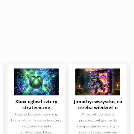
Xbox ogłosił cztery
Jimothy: wszystko, co
strategiczne
trzeba wiedzieć o
priorytety i duże
wycieku szopa w
Xbox wchodzi w nową erę.
Minecraft od dawna
inwestycje w
Minecraft
Firma oficjalnie ogłosiła cztery
przyzwyczaił graczy do
Minecrafta
kluczowe kierunki
niespodzianek — ale tym
strategiczne, które
razem zaskoczenie nie