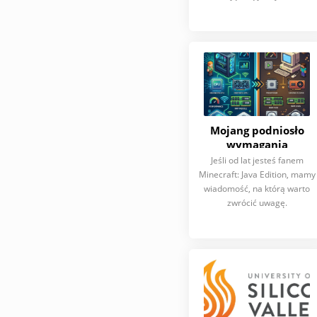
Mojang podniosło
wymagania
systemowe Minecraft:
Jeśli od lat jesteś fanem
Java Edition
Minecraft: Java Edition, mamy
wiadomość, na którą warto
zwrócić uwagę.