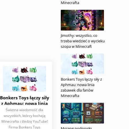
Minecrafta
Jimothy: wszystko, co
trzeba wiedzieć o wycieku
szopa w Minecraft
Bonkers Toys łączy siły z
Aphmau: nowa linia
zabawek dla fanów
Minecrafta
Bonkers Toys łączy siły
z Aphmau: nowa linia
zabawek dla fanów
Świetna wiadomość dla
Minecrafta
wszystkich, którzy kochają
Minecrafta i śledzą YouTube!
Firma Bonkers Toys
Mojang podniosło