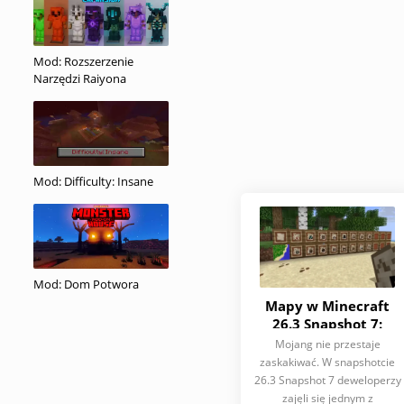
Mod: Rozszerzenie
Narzędzi Raiyona
Mod: Difficulty: Insane
Mod: Dom Potwora
Mapy w Minecraft
26.3 Snapshot 7:
wszystko się zmieniło
Mojang nie przestaje
— i oto dlaczego to
zaskakiwać. W snapshotcie
ważne
26.3 Snapshot 7 deweloperzy
zajęli się jednym z