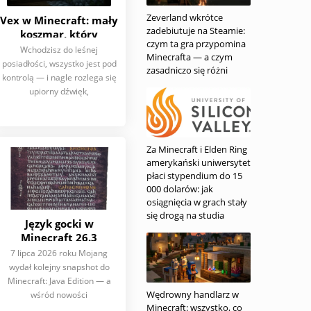
Zeverland wkrótce
Vex w Minecraft: mały
zadebiutuje na Steamie:
koszmar, który
czym ta gra przypomina
przenika przez ściany
Wchodzisz do leśnej
Minecrafta — a czym
posiadłości, wszystko jest pod
zasadniczo się różni
kontrolą — i nagle rozlega się
upiorny dźwięk,
Za Minecraft i Elden Ring
amerykański uniwersytet
płaci stypendium do 15
000 dolarów: jak
osiągnięcia w grach stały
się drogą na studia
Język gocki w
Minecraft 26.3
Snapshot 3: 5 rzeczy,
7 lipca 2026 roku Mojang
które warto wiedzieć
wydał kolejny snapshot do
Minecraft: Java Edition — a
Wędrowny handlarz w
wśród nowości
Minecraft: wszystko, co