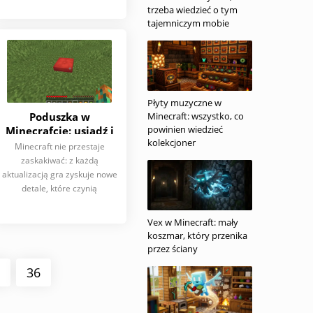
trzeba wiedzieć o tym
tajemniczym mobie
Płyty muzyczne w
Poduszka w
Minecraft: wszystko, co
powinien wiedzieć
Minecrafcie: usiądź i
kolekcjoner
daj się zaskoczyć
Minecraft nie przestaje
zaskakiwać: z każdą
aktualizacją gra zyskuje nowe
detale, które czynią
Vex w Minecraft: mały
koszmar, który przenika
przez ściany
36