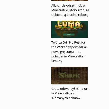
Allay: najsłodszy mob w
Minecrafcie, który zrobi za
ciebie całą brudną robotę
Twórca Ori i No Rest for
the Wicked zapowiedział
nową grę Luma — to
połączenie Minecrafta i
SimCity
Gracz odtworzył «Shreka»
w Minecraftcie z
skórzanych hełmów