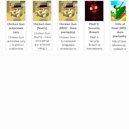
Edition to
zmodernizowana
Chicken Gun
Chicken Gun
Chicken Gun
FNaF 9:
Hills of
autorstwa
[Null's]
(MOD - Dużo
Security
Steel (MOD -
Lary
pieniędzy)
Breach
dużo
Chicken Gun
pieniędzy)
[Null's] – nieco
Chicken Gun
Chicken Gun –
FNaF 9:
inna wersja
autorstwa Lary
to niezwykle
Security
Hills of Steel to
gry, w formie
— to jedna z
wciągająca
Breach to
zabawna gra 
usługi z
najbardziej
strzelanka na
interaktywny
czołgach na
nowymi
udanych wersji
Androida,
horror, który
Androida,
wygodnymi
tej gry na
która zdobyła
wyciąga
wykonana w
funkcjami.
Androida,
popularność
użytkownika ze
kolorowym,
Tutaj
oferująca
na całym
strefy
kreskówkowy
komfortu. Jest
stylu. Na