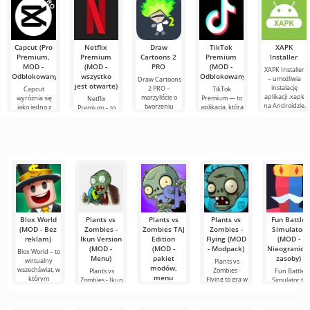
komfortu. Jest
Capcut (Pro
Netflix
Draw
TikTok
XAPK
Premium,
Premium
Cartoons 2
Premium
Installer
MOD -
(MOD -
PRO
(MOD -
XAPK Installer
Odblokowany)
wszystko
Odblokowany)
– umożliwia
Draw Cartoons
jest otwarte)
instalację
2 PRO –
Capcut
TikTok
aplikacji .xapk
marzyliście o
wyróżnia się
Premium — to
Netflix
na Androidzie.
tworzeniu
jako jedno z
aplikacja, która
Premium – to
Bardzo proste i
animacji, ale
najbardziej
pozwala łączyć
jeden z
przejrzyste
wydaje się to
polecanych
się online z
najpopularniejszych
zbyt
narzędzi do
innymi
serwisów do
skomplikowane,
edycji wideo,
użytkownikami
oglądania
a
zapewniając
lub znaleźć
filmów, seriali i
programów
Blox World
Plants vs
Plants vs
Plants vs
Fun Battle
(MOD - Bez
Zombies -
Zombies TAJ
Zombies -
Simulator
reklam)
Ikun Version
Edition
Flying (MOD
(MOD -
(MOD -
(MOD -
- Modpack)
Nieogranicz
Blox World – to
Menu)
pakiet
zasoby)
wirtualny
Plants vs
modów,
wszechświat, w
Zombies -
Plants vs
Fun Battle
menu
którym
Flying to gra w
Zombies - Ikun
Simulator to
kodów)
znanym
Version to
unikalna gra,
fanowska
która łączy
Plants vs
Zombies TAJ