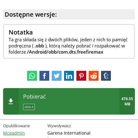
Dostępne wersje:
Notatka
Ta gra składa się z dwóch plików, jeden z nich to pamięć
podręczna (
.obb
), którą należy pobrać i rozpakować w
folderze
/Android/obb/com.dts.freefiremax
Pobierać
476.55
MB
ARM-8
Opublikowane
Wywoływacz
Mceadmin
Garena International