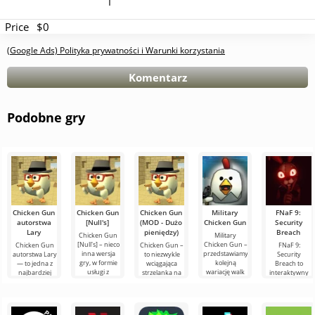
I
Price
$0
(Google Ads) Polityka prywatności i Warunki korzystania
Komentarz
Podobne gry
Chicken Gun
Chicken Gun
Chicken Gun
Military
FNaF 9:
autorstwa
[Null's]
(MOD - Dużo
Chicken Gun
Security
Lary
pieniędzy)
Breach
Chicken Gun
Military
[Null's] – nieco
Chicken Gun –
Chicken Gun
Chicken Gun –
FNaF 9:
inna wersja
przedstawiamy
autorstwa Lary
to niezwykle
Security
gry, w formie
kolejną
— to jedna z
wciągająca
Breach to
usługi z
wariację walk
najbardziej
strzelanka na
interaktywny
nowymi
kogutów od
udanych wersji
Androida,
horror, który
wygodnymi
Kurycza. Ten
tej gry na
która zdobyła
wyciąga
funkcjami.
świeży
Androida,
popularność
użytkownika ze
Tutaj
wydanie
oferująca
na całym
strefy