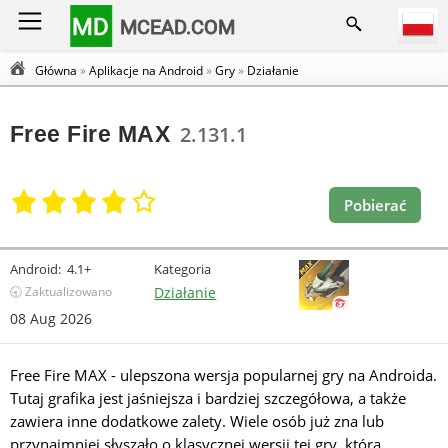
MD
MCEAD.COM
Główna
»
Aplikacje na Android
»
Gry
»
Działanie
Free Fire MAX
2.131.1
Pobierać
Android:
4.1+
Kategoria
🕣 Zaktualizowano
Działanie
08 Aug 2026
Free Fire MAX - ulepszona wersja popularnej gry na Androida.
Tutaj grafika jest jaśniejsza i bardziej szczegółowa, a także
zawiera inne dodatkowe zalety. Wiele osób już zna lub
przynajmniej słyszało o klasycznej wersji tej gry, która