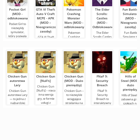
Pocket Girl
GTA VI Theft
Pokemon
The Elder
Fun Battle
(MOD -
Auto V Craft
Crashing
Scrolls:
Simulator
odblokowana)
MCPE - APK
Monster
Castles
(MOD -
(MOD –
Wars (MOD -
(MOD -
Nieogranicz
Pocket Girl to
Nieograniczone
odblokowany)
Odblokowane)
zasoby)
niezwykły
zasoby)
symulator,
Pokemon
The Elder
Fun Battle
który pozwala
Crashing
Scrolls: Castles
Simulator to
GTA VI Theft
Monster Wars
to gra, w której
unikalna gra,
Auto V Craft
to projekt,
która łączy
MCPE - APK
który
przenosi
Chicken Gun
Chicken Gun
Chicken Gun
FNaF 9:
Hills of
autorstwa
[Null's]
(MOD - Dużo
Security
Steel (MOD -
Lary
pieniędzy)
Breach
dużo
Chicken Gun
pieniędzy)
[Null's] – nieco
Chicken Gun
Chicken Gun –
FNaF 9:
inna wersja
autorstwa Lary
to niezwykle
Security
Hills of Steel to
gry, w formie
— to jedna z
wciągająca
Breach to
zabawna gra 
usługi z
najbardziej
strzelanka na
interaktywny
czołgach na
nowymi
udanych wersji
Androida,
horror, który
Androida,
wygodnymi
tej gry na
która zdobyła
wyciąga
wykonana w
funkcjami.
Androida,
popularność
użytkownika ze
kolorowym,
Tutaj
oferująca
na całym
strefy
kreskówkowy
komfortu. Jest
stylu. Na