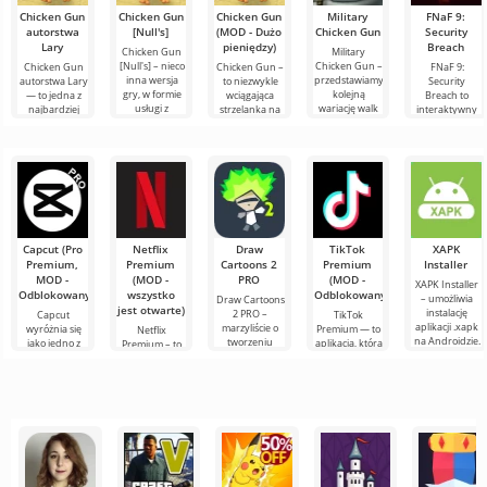
Chicken Gun
Chicken Gun
Chicken Gun
Military
FNaF 9:
autorstwa
[Null's]
(MOD - Dużo
Chicken Gun
Security
Lary
pieniędzy)
Breach
Chicken Gun
Military
[Null's] – nieco
Chicken Gun –
Chicken Gun
Chicken Gun –
FNaF 9:
inna wersja
przedstawiamy
autorstwa Lary
to niezwykle
Security
gry, w formie
kolejną
— to jedna z
wciągająca
Breach to
usługi z
wariację walk
najbardziej
strzelanka na
interaktywny
nowymi
kogutów od
udanych wersji
Androida,
horror, który
wygodnymi
Kurycza. Ten
tej gry na
która zdobyła
wyciąga
funkcjami.
świeży
Androida,
popularność
użytkownika ze
Tutaj
wydanie
oferująca
na całym
strefy
komfortu. Jest
Capcut (Pro
Netflix
Draw
TikTok
XAPK
Premium,
Premium
Cartoons 2
Premium
Installer
MOD -
(MOD -
PRO
(MOD -
XAPK Installer
Odblokowany)
wszystko
Odblokowany)
– umożliwia
Draw Cartoons
jest otwarte)
instalację
2 PRO –
Capcut
TikTok
aplikacji .xapk
marzyliście o
wyróżnia się
Premium — to
Netflix
na Androidzie.
tworzeniu
jako jedno z
aplikacja, która
Premium – to
Bardzo proste i
animacji, ale
najbardziej
pozwala łączyć
jeden z
przejrzyste
wydaje się to
polecanych
się online z
najpopularniejszych
zbyt
narzędzi do
innymi
serwisów do
skomplikowane,
edycji wideo,
użytkownikami
oglądania
a
zapewniając
lub znaleźć
filmów, seriali i
programów