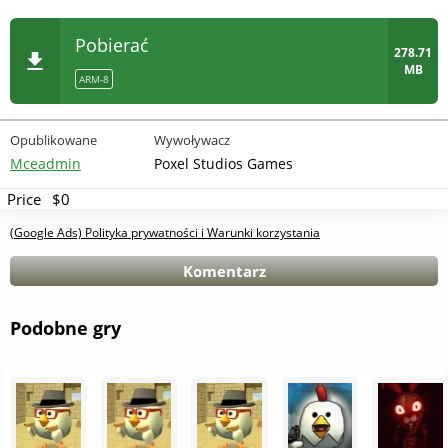
Pobierać
278.71
MB
ARM-8
Opublikowane
Wywoływacz
Mceadmin
Poxel Studios Games
Price
$0
(Google Ads) Polityka prywatności i Warunki korzystania
Komentarz
Podobne gry