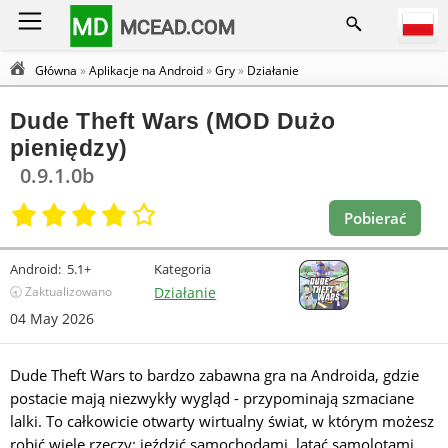
MD
MCEAD.COM
Główna
»
Aplikacje na Android
»
Gry
»
Działanie
Dude Theft Wars (MOD Dużo
pieniędzy)
0.9.1.0b
Pobierać
Android:
5.1+
Kategoria
🕣 Zaktualizowano
Działanie
04 May 2026
Dude Theft Wars to bardzo zabawna gra na Androida, gdzie
postacie mają niezwykły wygląd - przypominają szmaciane
lalki. To całkowicie otwarty wirtualny świat, w którym możesz
robić wiele rzeczy: jeździć samochodami, latać samolotami,