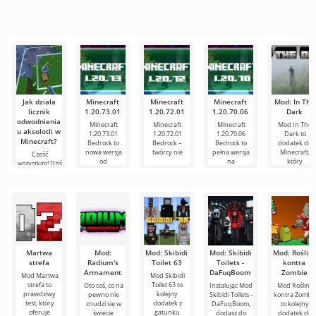
przejrzyste
wydaje się to
polecanych
się online z
najpopularniejszych
zbyt
narzędzi do
innymi
serwisów do
skomplikowane,
edycji wideo,
użytkownikami
oglądania
a
zapewniając
lub znaleźć
filmów, seriali i
programów
Jak działa
Minecraft
Minecraft
Minecraft
Mod: In The
licznik
1.20.73.01
1.20.72.01
1.20.70.06
Dark
odwodnienia
Minecraft
Minecraft
Minecraft
Mod In The
u aksolotli w
1.20.73.01
1.20.72.01
1.20.70.06
Dark to
Minecraft?
Bedrock to
Bedrock –
Bedrock to
dodatek do
nowa wersja
twórcy nie
pełna wersja
Minecraft,
Cześć
od
na
który
wszystkim! Dziś
przeprowadziłem
krótki, ale
Martwa
Mod:
Mod: Skibidi
Mod: Skibidi
Mod: Rośliny
strefa
Radium's
Toilet 63
Toilets -
kontra
Armament
DaFuqBoom
Zombie
Mod Martwa
Mod Skibidi
strefa to
Toilet 63 to
Oto coś, co na
Instalując Mod
Mod Rośliny
prawdziwy
kolejny
pewno nie
Skibidi Toilets -
kontra Zombi
test, który
dodatek z
znudzi się w
DaFuqBoom,
to kolejny
oferuje
gatunku
świecie
dodasz do
dodatek do