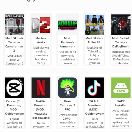
Mod: Skibidi
Martwa
Mod:
Mod: Skibidi
Mod: Skibidi
Toilet vs
strefa
Radium's
Toilet 63
Toilets -
Cameraman
Armament
DaFuqBoom
Mod Martwa
Mod Skibidi
2
strefa to
Toilet 63 to
Oto coś, co na
Instalując Mod
prawdziwy
kolejny
pewno nie
Skibidi Toilets -
Mod Skibidi
test, który
dodatek z
znudzi się w
DaFuqBoom,
Toilet vs
oferuje
gatunku
świecie
dodasz do
Cameraman 2
każdemu
Skibidi do
Minecrafta,
blokowego
dla Minecraft
graczowi
Minecrafta,
czyli nowe
świata
przeniesie
Minecrafta
gdzie głównymi
dodatki na
karykaturalne
uczestników w
przeżycie
temat
postacie,
ekscytujące
zupełnie
szaleństwo,
Capcut (Pro
Netflix
Draw
TikTok
XAPK
Premium,
Premium
Cartoons 2
Premium
Installer
MOD -
(MOD -
PRO
(MOD -
XAPK Installer
Odblokowany)
wszystko
Odblokowany)
– umożliwia
Draw Cartoons
jest otwarte)
instalację
2 PRO –
Capcut
TikTok
aplikacji .xapk
marzyliście o
wyróżnia się
Premium — to
Netflix
na Androidzie.
tworzeniu
jako jedno z
aplikacja, która
Premium – to
Bardzo proste i
animacji, ale
najbardziej
pozwala łączyć
jeden z