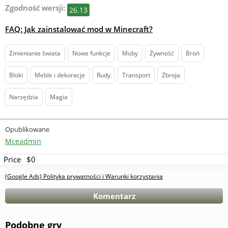
Zgodność wersji:
26.13
FAQ: Jak zainstalować mod w Minecraft?
Zmienianie świata
Nowe funkcje
Moby
Żywność
Broń
Bloki
Meble i dekoracje
Rudy
Transport
Zbroja
Narzędzia
Magia
Opublikowane
Mceadmin
Price
$0
(Google Ads) Polityka prywatności i Warunki korzystania
Komentarz
Podobne gry