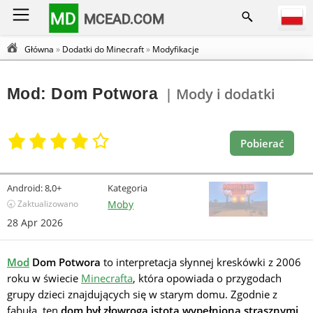
MD
MCEAD.COM
Główna
»
Dodatki do Minecraft
»
Modyfikacje
Mod: Dom Potwora
| Mody i dodatki
Pobierać
Android:
8,0+
Kategoria
🕣 Zaktualizowano
Moby
28 Apr 2026
Mod
Dom Potwora
to interpretacja słynnej kreskówki z 2006
roku w świecie
Minecrafta
, która opowiada o przygodach
grupy dzieci znajdujących się w starym domu. Zgodnie z
fabułą, ten
dom był złowrogą istotą wypełnioną strasznymi