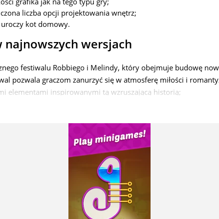
ści grafika jak na tego typu gry;
czona liczba opcji projektowania wnętrz;
 uroczy kot domowy.
w najnowszych wersjach
nego festiwalu Robbiego i Melindy, który obejmuje budowę no
iwal pozwala graczom zanurzyć się w atmosferę miłości i romant
 elementami inspirowanymi tą wzruszającą historią;
Ich pomyślne zakończenie przynosi unikalne dekoracje, których
;
emiosła i rozwoju wnętrza. Nowe lokalizacje poszerzają horyzont
ksploracji i dekoracji. Daje to graczom więcej swobody w tworzeni
ętrz.