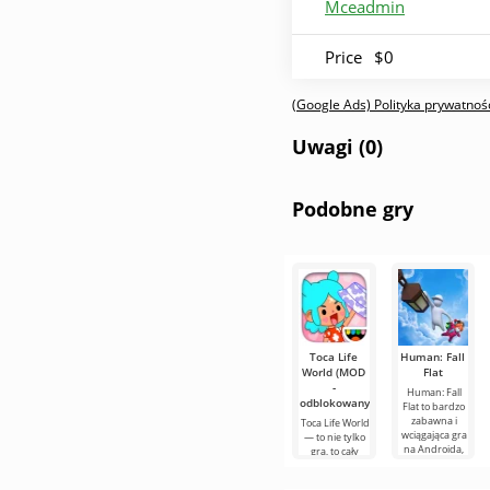
Mceadmin
Price
$0
(Google Ads) Polityka prywatnośc
Uwagi (0)
Podobne gry
Toca Life
Human: Fall
World (MOD
Flat
-
Human: Fall
odblokowany)
Flat to bardzo
zabawna i
Toca Life World
wciągająca gra
— to nie tylko
na Androida,
gra, to cały
której istota
kieszonkowy
opiera się na
wszechświat,