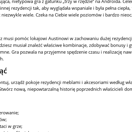
jąca, nietypowa gra z gatunku „trzy w rzędzie” na Androida. Cele
nej rezydencji tak, aby wyglądała wspaniale i była pełna ciepła, t
t niezwykle wiele. Czeka na Ciebie wiele poziomów i bardzo nieoc
cz musi pomóc lokajowi Austinowi w zachowaniu dużej rezydencji,
ędziesz musiał znaleźć właściwe kombinacje, zdobywać bonusy i g
omne. Gra pozwala na przyjemne spędzenie czasu i realizację na
h.
ąć
ntuj, urządź pokoje rezydencji meblami i akcesoriami według wła
twórz nową, niepowtarzalną historię poprzednich właścicieli do
terowanie;
mów;
taci w grze;