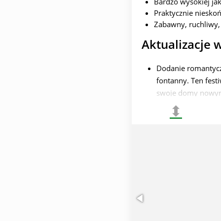
Bardzo wysokiej jako
Praktycznie nieskoń
Zabawny, ruchliwy,
Aktualizacje 
Dodanie romantycz
fontanny. Ten fest
swoje domy nowymi
⬍
Nowe wydarzenia. 
innych trybach gry
Nowe możliwości rz
więcej miejsc do e
indywidualnych wn