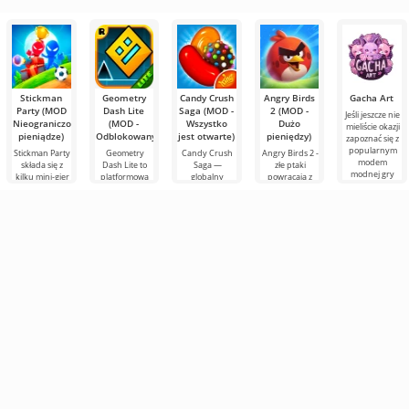
znana gra, ale z
of Mayhem to
Plants vs
zabawna
Zombies -
Random
zachowuje
wszystkie
Stickman
Geometry
Candy Crush
Angry Birds
Gacha Art
Party (MOD
Dash Lite
Saga (MOD -
2 (MOD -
Jeśli jeszcze nie
Nieograniczone
(MOD -
Wszystko
Dużo
mieliście okazji
pieniądze)
Odblokowany)
jest otwarte)
pieniędzy)
zapoznać się z
popularnym
Stickman Party
Geometry
Candy Crush
Angry Birds 2 -
modem
składa się z
Dash Lite to
Saga —
złe ptaki
modnej gry
kilku mini-gier
platformowa
globalny
powracają z
Gacha Club, to
na Androida,
gra 2D na
fenomen na
nową,
teraz
gdzie fabuły są
Androida.
Androida,
wybuchową
bardzo proste,
Tutaj musisz
który
przygodą na
ale
sterować
przekształcił
Androida.
bohaterem
gatunek
Użytkownik
dopasuj trzy w
powinien