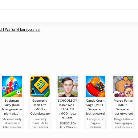
i i Warunki korzystania
Stickman
Geometry
SCHOOLBOY
Candy Crush
Merge Fellas
Party (MOD
Dash Lite
RUNAWAY -
Saga (MOD -
(MOD -
Nieograniczone
(MOD -
STEALTH
Wszystko
Wszystko
pieniądze)
Odblokowany)
(MOD - bez
jest otwarte)
jest otwarte)
reklam)
Stickman Party
Geometry
Candy Crush
Merge Fellas —
składa się z
Dash Lite to
Saga —
to wciągająca
SCHOOLBOY
kilku mini-gier
platformowa
globalny
gra logiczna z
RUNAWAY to
na Androida,
gra 2D na
fenomen na
mechaniką
ekscytująca gra
gdzie fabuły są
Androida.
Androida,
łączenia, w
na Androida, w