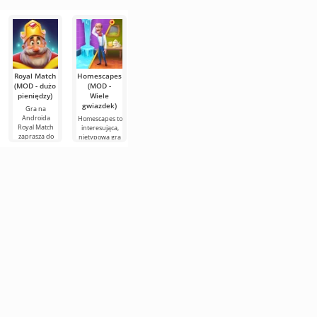
na Androida,
Royal Match
Homescapes
Gacha
Robbery Bob
MONOPOLY
(MOD - dużo
(MOD -
Nymph
(MOD - Dużo
GO!
pieniędzy)
Wiele
(MOD - Dużo
pieniędzy)
MONOPOLY
gwiazdek)
pieniędzy)
GO! to
Gra na
Robbery Bob –
internetowa
Androida
to bardzo
Homescapes to
Gacha Nymph
wersja
Royal Match
zabawna gra
interesująca,
to gra
legendarnej
zaprasza do
na Androida,
nietypowa gra
casualowa,
gry planszowej
fascynującego
gdzie trzeba
z gatunku „trzy
utrzymana w
na Androida,
świata
wykazać się
w rzędzie” na
stylistyce
która dostarczy
kombinacji i
zręcznością i
Androida.
anime. Gracz
mnóstwo
łamigłówek.
Celem jest
będzie musiał
Dołącz do
przemierzać
duży