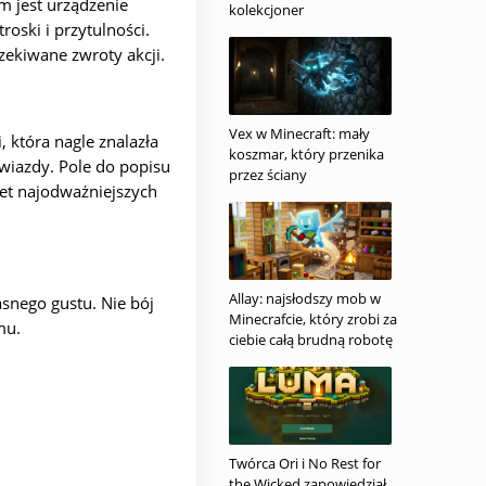
m jest urządzenie
kolekcjoner
roski i przytulności.
zekiwane zwroty akcji.
Vex w Minecraft: mały
 która nagle znalazła
koszmar, który przenika
wiazdy. Pole do popisu
przez ściany
wet najodważniejszych
Allay: najsłodszy mob w
snego gustu. Nie bój
Minecrafcie, który zrobi za
mu.
ciebie całą brudną robotę
Twórca Ori i No Rest for
the Wicked zapowiedział