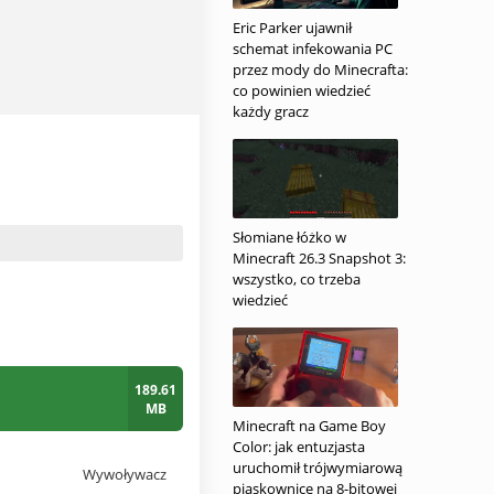
Eric Parker ujawnił
schemat infekowania PC
przez mody do Minecrafta:
co powinien wiedzieć
każdy gracz
Słomiane łóżko w
Minecraft 26.3 Snapshot 3:
wszystko, co trzeba
wiedzieć
189.61
MB
Minecraft na Game Boy
Color: jak entuzjasta
uruchomił trójwymiarową
Wywoływacz
piaskownicę na 8-bitowej