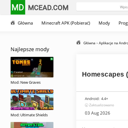
MD
MCEAD.COM
Główna
Minecraft APK (Pobierać)
Mody
Pro
Główna
»
Aplikacje na Andr
Najlepsze mody
Homescapes (
Mod: New Graves
Android:
4.4+
🕣 Zaktualizowano
03 Aug 2026
Mod: Ultimate Shields