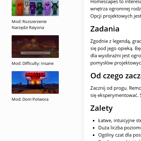
Homescapes to interesu
wnętrza ogromnej rodzin
Opcji projektowych jes
Mod: Rozszerzenie
Zadania
Narzędzi Raiyona
Zgodnie z legendą, gra
się pod jego opieką. B
dla wyobraźni jest ogr
pomysłów projektowyc
Mod: Difficulty: Insane
Od czego zacz
Zacznij od progu. Remo
się eksperymentować. S
Mod: Dom Potwora
Zalety
Łatwe, intuicyjne s
Duża liczba pozio
Ogólny czat dla pos