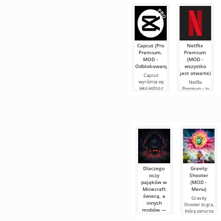
który żyje
według twoich
Capcut (Pro
Netflix
Premium,
Premium
MOD -
(MOD -
Odblokowany)
wszystko
jest otwarte)
Capcut
wyróżnia się
Netflix
jako jedno z
Premium – to
najbardziej
jeden z
polecanych
najpopularniejszyc
narzędzi do
serwisów do
edycji wideo,
oglądania
zapewniając
filmów, seriali i
programów
Dlaczego
Gravity
oczy
Shooter
pająków w
(MOD -
Minecraft
Menu)
świecą, a
Gravity
innych
Shooter to gra,
mobów —
która zanurza
nie?
cię w