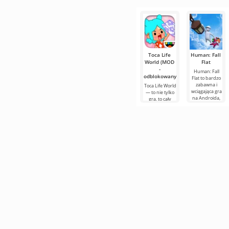
Minecraft jest
pełen ukrytych
mechanik i
drobnych
Toca Life
Human: Fall
World (MOD
Flat
-
Human: Fall
odblokowany)
Flat to bardzo
zabawna i
Toca Life World
wciągająca gra
— to nie tylko
na Androida,
gra, to cały
której istota
kieszonkowy
opiera się na
wszechświat,
który żyje
według twoich