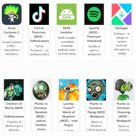
bardzo proste,
Tutaj musisz
który
której stajesz
której wcielasz
ale
sterować
przekształcił
się
się w rolę
bohaterem
gatunek
prawdziwym
odważnego
dopasuj trzy w
ucznia,
Draw
TikTok
XAPK
Spotify
GetApps
Cartoons 2
Premium
Installer
(MOD -
GetApps – to
PRO
(MOD -
Premium
usługa na
XAPK Installer
Odblokowany)
Unlocked)
system
– umożliwia
Draw Cartoons
Android,
instalację
2 PRO –
TikTok
Spotify to
oferująca na
aplikacji .xapk
marzyliście o
Premium — to
jedno z
swojej
na Androidzie.
tworzeniu
aplikacja, która
wiodących
platformie
Bardzo proste i
animacji, ale
pozwala łączyć
narzędzi na
dostęp do
przejrzyste
wydaje się to
się online z
Androida do
h
najnowszych
zbyt
innymi
słuchania
nowinek
skomplikowane,
użytkownikami
muzyki,
a
lub znaleźć
podcastów i
różnych
nowości
Children of
Plants vs
Looney
Plants vs
Plants vs.
Morta (MOD
Zombies -
Tunes™
Zombies -
Zombies:
-
Random
World of
Flying (MOD
Shooting
Odblokowane)
(MOD -
Mayhem
- Modpack)
(MOD -
pakiet
(MOD – tryb
Modpack)
Children of
Plants vs
modów,
Boga)
Morta to gra z
Zombies -
Plants vs.
menu
gatunku
Flying to gra w
Zombies:
Looney
kodów)
action-RPG,
znanym
Shooting to
Tunes™ World