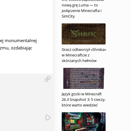
nową grę Luma — to
połączenie Minecrafta i
SimCity
wej monumentalnej
yzmu, ozdabiając
Gracz odtworzył «Shreka»
w Minecraftcie z
skórzanych hełmów
 nie można zdobyć w
y świata gry, dodając
u unikalnych i
Język gocki w Minecraft
26.3 Snapshot 3: 5 rzeczy,
które warto wiedzieć