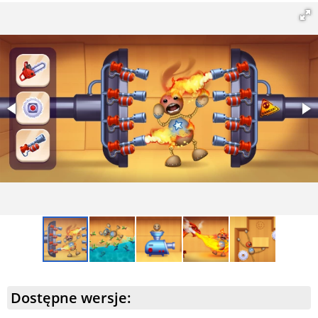
musi jeść i wydalać, co dodaje niezwykły, ale intrygujący
poziom realizmu do gry. Funkcja ta odblokowuje się po
osiągnięciu trzech nokautów od zera, co czyni ją
unikalnym wyzwaniem;
Dodatek “Puchar Zębów” – tutaj musisz zebrać jak
najwięcej zębów, aby wygrać główną nagrodę, co nadaje
rozgrywce zabawny i rywalizacyjny charakter.
Dostępne wersje: