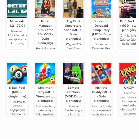
Minecraft
Hotel
Tcg Card
Doraemon
Drift for Life
1.21.72.01
Manager
Superstore
Dorayaki
(MOD - dużo
Simulator
Shop (MOD -
Shop Story
pieniędzy)
Minecraft
3D (MOD -
Dużo
(MOD - Dużo
1.21.72 – pełna
Drift for Life t
Dużo
pieniędzy)
pieniędzy)
wersja gry na
świat wyścigów
pieniędzy)
Androida,
gdzie każdy
W grze TCG
Doraemon
Card Shop
Dorayaki Shop
Hotel Manager
Simulator
Story to
Simulator 3D to
możesz zostać
fascynująca
gra
symulacyjna,
8 Ball Pool
Stickman
Zombie
Kick the
UNO!™
(MOD -
Party (MOD
Catchers
Buddy (MOD
UNO!™ –
długie linie)
Nieograniczone
(MOD Dużo
- Dużo
popularna gr
pieniądze)
pieniędzy)
pieniędzy)
karciana na
8 Ball Pool to
Androida,
jeden z
Stickman Party
Zombie
Kick the Buddy
oferująca kilk
najlepszych
składa się z
Catchers - gra
to oryginalna i
zestawów
bilardów na
kilku mini-gier
na Android,
wciągająca gra
zasad –
Androida.
na Androida,
przedstawiona
na Androida
klasyczne lub
Tutaj możesz
gdzie fabuły są
jako
dla tych, którzy
zmierzyć się z
bardzo proste,
fascynująca
szukają
graczami z
ale
historia z
sposobu na
przygodami, w
której