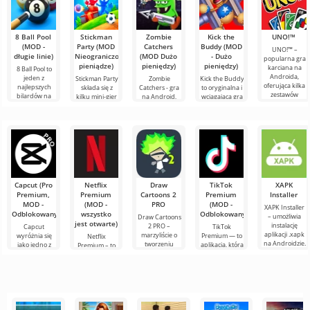
8 Ball Pool
Stickman
Zombie
Kick the
UNO!™
(MOD -
Party (MOD
Catchers
Buddy (MOD
UNO!™ –
długie linie)
Nieograniczone
(MOD Dużo
- Dużo
popularna gra
pieniądze)
pieniędzy)
pieniędzy)
karciana na
8 Ball Pool to
Androida,
jeden z
Stickman Party
Zombie
Kick the Buddy
oferująca kilka
najlepszych
składa się z
Catchers - gra
to oryginalna i
zestawów
bilardów na
kilku mini-gier
na Android,
wciągająca gra
zasad –
Androida.
na Androida,
przedstawiona
na Androida
klasyczne lub
Tutaj możesz
gdzie fabuły są
jako
dla tych, którzy
zmierzyć się z
bardzo proste,
fascynująca
szukają
graczami z
ale
historia z
sposobu na
przygodami, w
której
Capcut (Pro
Netflix
Draw
TikTok
XAPK
Premium,
Premium
Cartoons 2
Premium
Installer
MOD -
(MOD -
PRO
(MOD -
XAPK Installer
Odblokowany)
wszystko
Odblokowany)
– umożliwia
Draw Cartoons
jest otwarte)
instalację
2 PRO –
Capcut
TikTok
aplikacji .xapk
marzyliście o
wyróżnia się
Premium — to
Netflix
na Androidzie.
tworzeniu
jako jedno z
aplikacja, która
Premium – to
Bardzo proste i
animacji, ale
najbardziej
pozwala łączyć
jeden z
przejrzyste
wydaje się to
polecanych
się online z
najpopularniejszych
zbyt
narzędzi do
innymi
serwisów do
skomplikowane,
edycji wideo,
użytkownikami
oglądania
a
zapewniając
lub znaleźć
filmów, seriali i
programów