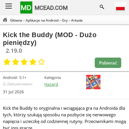
MD
MCEAD.COM
Główna
»
Aplikacje na Android
»
Gry
»
Arkada
Kick the Buddy (MOD - Dużo
pieniędzy)
2.19.0
Pobierać
Android:
5.1+
Kategoria
🕣 Zaktualizowano
Hazard
31 Jul 2026
Kick the Buddy to oryginalna i wciągająca gra na Androida dla
tych, którzy szukają sposobu na pozbycie się nerwowego
napięcia i ucieczkę od codziennej rutyny. Przeciwnikami mogą
być inni gracze.