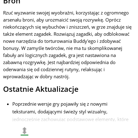
Broń
Rzuć wyzwanie swojej wyobraźni, korzystając z ogromnego
arsenału broni, aby urozmaicić swoją rozrywkę. Oprócz
niekończących się wybuchów i zniszczeń, w grze znajduje się
także element zagadek. Rozwiązuj zagadki, aby odblokować
nowe narzędzia do torturowania Buddy'ego i zdobywać
bonusy. W zamyśle twórców, nie ma tu skomplikowanej
fabuły ani logicznych zagadek, gra jest nastawiona na
zabawną rozgrywkę. Jest najbardziej odpowiednia do
oderwania się od codziennej rutyny, relaksując i
wprowadzając w dobry nastrój.
Ostatnie Aktualizacje
Poprzednie wersje gry pojawiły się z nowymi
teksturami, dodającymi świeży styl wizualny,
jednocześnie zachowując podstawowe elementy, które
tak podobają się użytkownikom;
⬍
Dodano nową funkcję, w której Buddy, główny bohater,