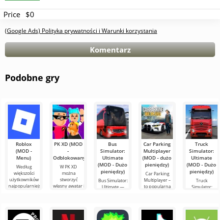
Price
$0
(Google Ads) Polityka prywatności i Warunki korzystania
Komentarz
Podobne gry
Roblox
PK XD (MOD
Bus
Car Parking
Truck
(MOD -
-
Simulator:
Multiplayer
Simulator:
Menu)
Odblokowany)
Ultimate
(MOD - dużo
Ultimate
(MOD - Dużo
pieniędzy)
(MOD - Dużo
Według
W PK XD
pieniędzy)
pieniędzy)
większości
można
Car Parking
użytkowników
stworzyć
Multiplayer –
Bus Simulator:
Truck
najpopularniejszą
własny awatar i
to popularna
Ultimate —
Simulator:
grą na
dołączyć do
gra na
kolorowa i
Ultimate –
Androidzie
milionów
Androida, w
ekscytująca gra
udane
nadal
innych
której gracze
na Androida,
połączenie
pozostaje
uczestników.
wcielają się w
oferująca
symulatora
Roblox. Projekt
Kolorowa
rolę
nieograniczone
przewozów