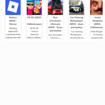
Roblox
PK XD (MOD
Bus
Car Parking
Hello
(MOD -
-
Simulator:
Multiplayer
Neighbor
Menu)
Odblokowany)
Ultimate
(MOD - dużo
(MOD -
(MOD - Dużo
pieniędzy)
Odblokowan
Według
W PK XD
pieniędzy)
większości
można
Car Parking
Hello Neighbo
użytkowników
stworzyć
Multiplayer –
to historia
Bus Simulator:
najpopularniejszą
własny awatar i
to popularna
zaczerpnięta z
Ultimate —
grą na
dołączyć do
gra na
"Jak
kolorowa i
Androidzie
milionów
Androida, w
uprzykrzyć
ekscytująca gra
nadal
innych
której gracze
życie
na Androida,
pozostaje
uczestników.
wcielają się w
sąsiadowi", al
oferująca
Roblox. Projekt
Kolorowa
rolę
już w grafice
nieograniczone
grafika i
3D,