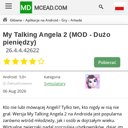
MD
MCEAD.COM
Główna
»
Aplikacje na Android
»
Gry
»
Arkada
My Talking Angela 2 (MOD - Dużo
pieniędzy)
26.4.4.42622
Pobierać
Android:
5.0+
Kategoria
🕣 Zaktualizowano
Symulatory
06 Aug 2026
Kto nie lubi mówiącej Angeli? Tylko ten, kto nigdy w nią nie
grał. Wersja My Talking Angela 2 na Androida jest popularna
zarówno wśród młodzieży, jak i osób w dojrzałym wieku.
Wirtualne zwierzaki nadal rozczulają użytkowników, dając im