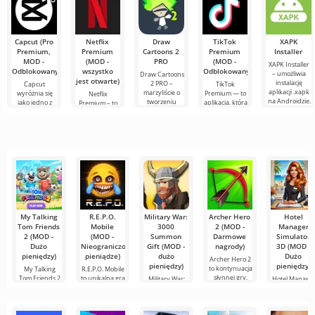
grafika i
ciężarowych i
elementu
Capcut (Pro
Netflix
Draw
TikTok
XAPK
Premium,
Premium
Cartoons 2
Premium
Installer
MOD -
(MOD -
PRO
(MOD -
XAPK Installer
Odblokowany)
wszystko
Odblokowany)
– umożliwia
Draw Cartoons
jest otwarte)
instalację
2 PRO –
Capcut
TikTok
aplikacji .xapk
marzyliście o
wyróżnia się
Premium — to
Netflix
na Androidzie.
tworzeniu
jako jedno z
aplikacja, która
Premium – to
Bardzo proste i
animacji, ale
najbardziej
pozwala łączyć
jeden z
przejrzyste
wydaje się to
polecanych
się online z
najpopularniejszych
zbyt
narzędzi do
innymi
serwisów do
skomplikowane,
edycji wideo,
użytkownikami
oglądania
a
zapewniając
lub znaleźć
filmów, seriali i
programów
My Talking
R.E.P.O.
Military War:
Archer Hero
Hotel
Tom Friends
Mobile
3000
2 (MOD -
Manager
2 (MOD -
(MOD -
Summon
Darmowe
Simulator
Dużo
Nieograniczone
Gift (MOD -
nagrody)
3D (MOD -
pieniędzy)
pieniądze)
dużo
Dużo
Archer Hero 2
pieniędzy)
pieniędzy)
to kontynuacja
My Talking
R.E.P.O. Mobile
słynnej gry,
Tom Friends 2
to unikalna gra
Military War:
Hotel Manage
która
— to przytulny
mobilna, która
3000 Summon
Simulator 3D t
symulator
Gift to
gra
ekscytująca gra
symulacyjna,