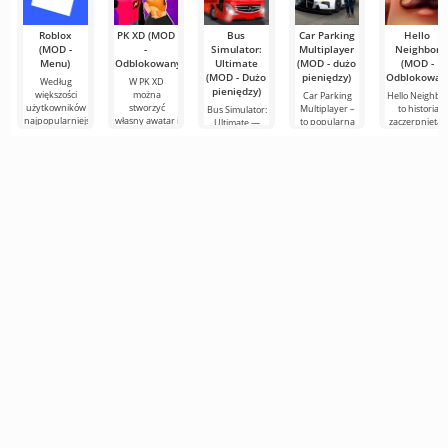
Roblox
PK XD (MOD
Bus
Car Parking
Hello
(MOD -
-
Simulator:
Multiplayer
Neighbor
Menu)
Odblokowany)
Ultimate
(MOD - dużo
(MOD -
(MOD - Dużo
pieniędzy)
Odblokowan
Według
W PK XD
pieniędzy)
większości
można
Car Parking
Hello Neighbo
użytkowników
stworzyć
Multiplayer –
to historia
Bus Simulator:
najpopularniejszą
własny awatar i
to popularna
zaczerpnięta z
Ultimate —
grą na
dołączyć do
gra na
"Jak
kolorowa i
Androidzie
milionów
Androida, w
uprzykrzyć
ekscytująca gra
nadal
innych
której gracze
życie
na Androida,
pozostaje
uczestników.
wcielają się w
sąsiadowi", al
oferująca
Roblox. Projekt
Kolorowa
rolę
już w grafice
nieograniczone
grafika i
3D,