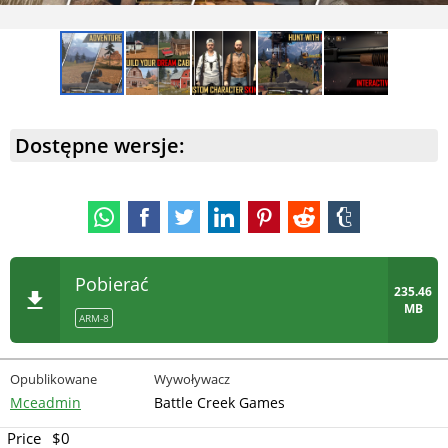
Dostępne wersje:
Pobierać
235.46
MB
ARM-8
Opublikowane
Wywoływacz
Mceadmin
Battle Creek Games
Price
$0