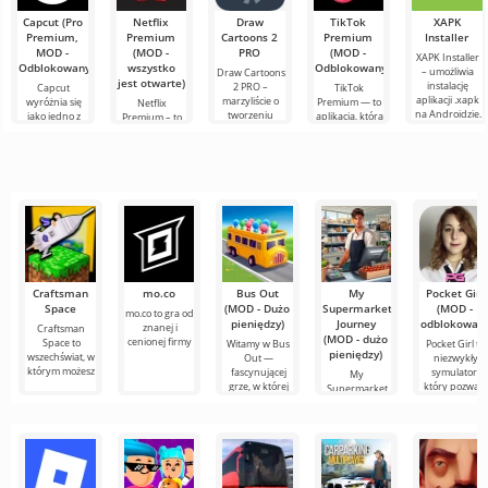
Capcut (Pro
Netflix
Draw
TikTok
XAPK
Premium,
Premium
Cartoons 2
Premium
Installer
MOD -
(MOD -
PRO
(MOD -
XAPK Installer
Odblokowany)
wszystko
Odblokowany)
– umożliwia
Draw Cartoons
jest otwarte)
instalację
2 PRO –
Capcut
TikTok
aplikacji .xapk
marzyliście o
wyróżnia się
Premium — to
Netflix
na Androidzie.
tworzeniu
jako jedno z
aplikacja, która
Premium – to
Bardzo proste i
animacji, ale
najbardziej
pozwala łączyć
jeden z
przejrzyste
wydaje się to
polecanych
się online z
najpopularniejszych
zbyt
narzędzi do
innymi
serwisów do
skomplikowane,
edycji wideo,
użytkownikami
oglądania
a
zapewniając
lub znaleźć
filmów, seriali i
programów
Craftsman
mo.co
Bus Out
My
Pocket Girl
Space
(MOD - Dużo
Supermarket
(MOD -
mo.co to gra od
pieniędzy)
Journey
odblokowan
znanej i
Craftsman
(MOD - dużo
cenionej firmy
Space to
Witamy w Bus
Pocket Girl to
pieniędzy)
wszechświat, w
Out —
niezwykły
którym możesz
fascynującej
symulator,
My
grze, w której
który pozwala
Supermarket
Journey to
wciągająca gra