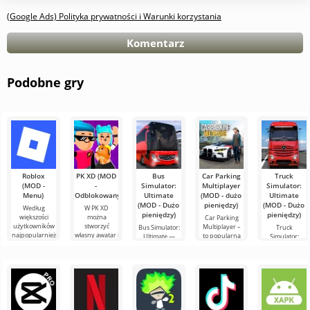
(Google Ads) Polityka prywatności i Warunki korzystania
Komentarz
Podobne gry
Roblox
PK XD (MOD
Bus
Car Parking
Truck
(MOD -
-
Simulator:
Multiplayer
Simulator:
Menu)
Odblokowany)
Ultimate
(MOD - dużo
Ultimate
(MOD - Dużo
pieniędzy)
(MOD - Dużo
Według
W PK XD
pieniędzy)
pieniędzy)
większości
można
Car Parking
użytkowników
stworzyć
Multiplayer –
Bus Simulator:
Truck
najpopularniejszą
własny awatar i
to popularna
Ultimate —
Simulator:
grą na
dołączyć do
gra na
kolorowa i
Ultimate –
Androidzie
milionów
Androida, w
ekscytująca gra
udane
nadal
innych
której gracze
na Androida,
połączenie
pozostaje
uczestników.
wcielają się w
oferująca
symulatora
Roblox. Projekt
Kolorowa
rolę
nieograniczone
przewozów
grafika i
ciężarowych i
elementu