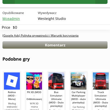
Opublikowane
Wywoływacz
Mceadmin
Westeight Studio
Price
$0
(Google Ads) Polityka prywatności i Warunki korzystania
Komentarz
Podobne gry
Roblox
PK XD (MOD
Bus
Car Parking
Truck
(MOD -
-
Simulator:
Multiplayer
Simulator:
Menu)
Odblokowany)
Ultimate
(MOD - dużo
Ultimate
(MOD - Dużo
pieniędzy)
(MOD - Dużo
Według
W PK XD
pieniędzy)
pieniędzy)
większości
można
Car Parking
użytkowników
stworzyć