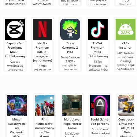
Multiplayer –
Bus Simulator:
Truck
najpopularniejszą
własny awatar i
to popularna
Ultimate —
Simulator:
grą na
dołączyć do
gra na
kolorowa i
Ultimate –
Androidzie
milionów
Androida, w
ekscytująca gra
udane
nadal
innych
której gracze
na Androida,
połączenie
pozostaje
uczestników.
wcielają się w
oferująca
symulatora
Roblox. Projekt
Kolorowa
rolę
nieograniczone
przewozów
grafika i
ciężarowych i
elementu
Capcut (Pro
Netflix
Draw
TikTok
XAPK
Premium,
Premium
Cartoons 2
Premium
Installer
MOD -
(MOD -
PRO
(MOD -
XAPK Installer
Odblokowany)
wszystko
Odblokowany)
– umożliwia
Draw Cartoons
jest otwarte)
instalację
2 PRO –
Capcut
TikTok
aplikacji .xapk
marzyliście o
wyróżnia się
Premium — to
Netflix
na Androidzie.
tworzeniu
jako jedno z
aplikacja, która
Premium – to
Bardzo proste i
animacji, ale
najbardziej
pozwala łączyć
jeden z
przejrzyste
wydaje się to
polecanych
się online z
najpopularniejszych
zbyt
narzędzi do
innymi
serwisów do
skomplikowane,
edycji wideo,
użytkownikami
oglądania
a
zapewniając
lub znaleźć
filmów, seriali i
programów
Mega-
Film
Multiplayer
Squid Game:
Construction
subskrypcja
«Minecraft»
Repo Horror
Bez pardonu
Simulator 4
od
nominowany
Game
Full (MOD -
Squid Game:
Microsoft:
do The
Dużo
Unleashed jest
Multiplayer
WoW,
Game
pieniędzy)