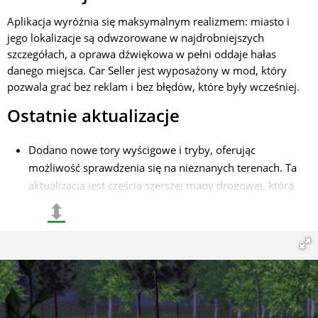
Aplikacja wyróżnia się maksymalnym realizmem: miasto i
jego lokalizacje są odwzorowane w najdrobniejszych
szczegółach, a oprawa dźwiękowa w pełni oddaje hałas
danego miejsca. Car Seller jest wyposażony w mod, który
pozwala grać bez reklam i bez błędów, które były wcześniej.
Ostatnie aktualizacje
Dodano nowe tory wyścigowe i tryby, oferując
możliwość sprawdzenia się na nieznanych terenach. Ta
aktualizacja jest częścią szerszej mapy drogowej, którą
twórcy podzielili się, odzwierciedlając ich dążenie do
⬍
ulepszania gry na podstawie opinii społeczności;
Rozszerzenie możliwości i funkcji trybów wyścigowych;
Wprowadzono liczne ulepszenia i poprawki drobnych
błędów zgłoszonych przez użytkowników.