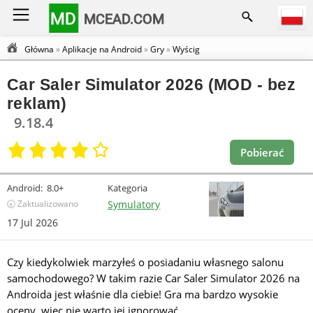
MD
MCEAD.COM
Główna
»
Aplikacje na Android
»
Gry
»
Wyścig
Car Saler Simulator 2026 (MOD - bez
reklam)
9.18.4
Pobierać
Android:
8.0+
Kategoria
🕣 Zaktualizowano
Symulatory
17 Jul 2026
Czy kiedykolwiek marzyłeś o posiadaniu własnego salonu
samochodowego? W takim razie Car Saler Simulator 2026 na
Androida jest właśnie dla ciebie! Gra ma bardzo wysokie
oceny, więc nie warto jej ignorować.