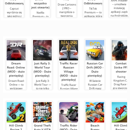
XAPK Installer
Odblokowany)
wszystko
Odblokowany)
– umożliwia
Draw Cartoons
jest otwarte)
instalację
2 PRO –
Capcut
TikTok
aplikacji .xapk
marzyliście o
wyróżnia się
Premium — to
Netflix
na Androidzie.
tworzeniu
jako jedno z
aplikacja, która
Premium – to
Bardzo proste i
animacji, ale
najbardziej
pozwala łączyć
jeden z
przejrzyste
wydaje się to
polecanych
się online z
najpopularniejszych
zbyt
narzędzi do
innymi
serwisów do
skomplikowane,
edycji wideo,
użytkownikami
oglądania
a
zapewniając
lub znaleźć
filmów, seriali i
programów
Dream
Just Rally 3:
Traffic Racer
Russian Car
Combat
Road: Online
World Tour
Russian
Drift (MOD -
Strike FPS
(MOD - dużo
(MOD - Dużo
Village
Dużo
shooter
pieniędzy)
pieniędzy)
(MOD - dużo
pieniędzy)
Racing
pieniędzy)
Kingdom Car
Dream Road:
Just Rally 3:
W świecie
Drag Race to
Online — to
World Tour —
Russian Car
Traffic Racer
gra stworzona
wyścigowy
to nie tylko
Drift masz
Russian Village
dla
symulator z
kolejny
szansę wcielić
— to nie tylko
Hill Climb
Grand Theft
Traffic Rider
Beach
Hill Climb
Racing 2
Auto V (GTA
(MOD - Dużo
Buggy
Racing -