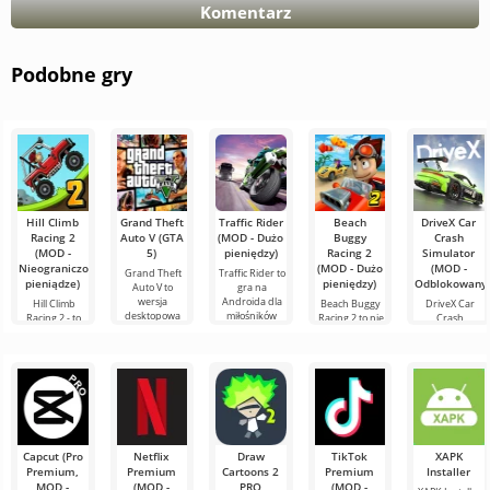
Komentarz
Podobne gry
Hill Climb
Grand Theft
Traffic Rider
Beach
DriveX Car
Racing 2
Auto V (GTA
(MOD - Dużo
Buggy
Crash
(MOD -
5)
pieniędzy)
Racing 2
Simulator
Nieograniczone
(MOD - Dużo
(MOD -
Grand Theft
Traffic Rider to
pieniądze)
pieniędzy)
Odblokowany)
Auto V to
gra na
wersja
Androida dla
Hill Climb
Beach Buggy
DriveX Car
desktopowa
miłośników
Racing 2 - to
Racing 2 to nie
Crash
stworzona dla
dynamicznej
kontynuacja
tylko gra na
Simulator to
urządzeń z
fabuły. Tutaj
historii w
Androida, to
zaawansowana
systemem
będziesz
formie drugiej
prawdziwy
gra
Android. Ma
prowadzić
części na
przełom
symulacyjna
własną
Androida od
wyścigowy
opracowana
tego samego
stworzony dla
przez Honan
Studio. Oferuje
Capcut (Pro
Netflix
Draw
TikTok
XAPK
Premium,
Premium
Cartoons 2
Premium
Installer
MOD -
(MOD -
PRO
(MOD -