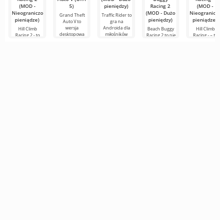
(MOD -
5)
pieniędzy)
Racing 2
(MOD -
Nieograniczone
(MOD - Dużo
Nieogranicz
Grand Theft
Traffic Rider to
pieniądze)
pieniędzy)
pieniądze)
Auto V to
gra na
wersja
Androida dla
Hill Climb
Beach Buggy
Hill Climb
desktopowa
miłośników
Racing 2 - to
Racing 2 to nie
Racing - – to
stworzona dla
dynamicznej
kontynuacja
tylko gra na
fascynujący
urządzeń z
fabuły. Tutaj
historii w
Androida, to
wyścig na
systemem
będziesz
formie drugiej
prawdziwy
Androida z
Android. Ma
prowadzić
części na
przełom
bardzo prostą 
własną
Androida od
wyścigowy
wciągającą
tego samego
stworzony dla
mechaniką gry