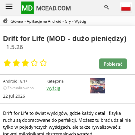
MD
MCEAD.COM
Główna
»
Aplikacje na Android
»
Gry
»
Wyścig
Drift for Life (MOD - dużo pieniędzy)
1.5.26
Pobierać
Android:
8.1+
Kategoria
🕣 Zaktualizowano
Wyścig
22 Jul 2026
Drift for Life to świat wyścigów, gdzie każdy detal i fizyka
ruchu są dopracowane do perfekcji. Możesz tu brać udział nie
tylko w pojedynczych wyścigach, ale także rywalizować z
innymi miłośnikami ekstremalnych wrażeń.