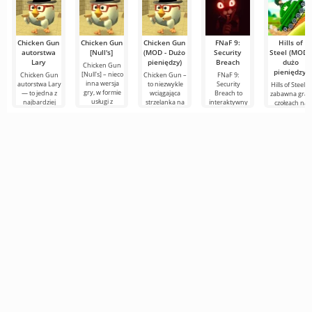
zachowuje
wszystkie
Chicken Gun
Chicken Gun
Chicken Gun
FNaF 9:
Hills of
autorstwa
[Null's]
(MOD - Dużo
Security
Steel (MOD -
Lary
pieniędzy)
Breach
dużo
Chicken Gun
pieniędzy)
[Null's] – nieco
Chicken Gun
Chicken Gun –
FNaF 9:
inna wersja
autorstwa Lary
to niezwykle
Security
Hills of Steel to
gry, w formie
— to jedna z
wciągająca
Breach to
zabawna gra 
usługi z
najbardziej
strzelanka na
interaktywny
czołgach na
nowymi
udanych wersji
Androida,
horror, który
Androida,
wygodnymi
tej gry na
która zdobyła
wyciąga
wykonana w
funkcjami.
Androida,
popularność
użytkownika ze
kolorowym,
Tutaj
oferująca
na całym
strefy
kreskówkowy
komfortu. Jest
stylu. Na