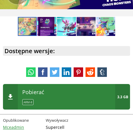
Dostępne wersje:
Pobierać
3.3 GB
ARM-8
Opublikowane
Wywoływacz
Mceadmin
Supercell