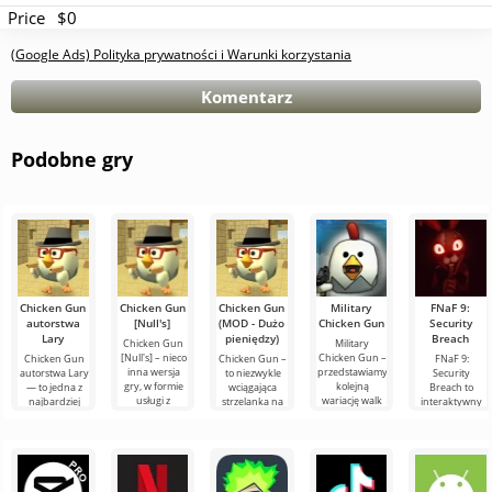
Price
$0
(Google Ads) Polityka prywatności i Warunki korzystania
Komentarz
Podobne gry
Chicken Gun
Chicken Gun
Chicken Gun
Military
FNaF 9:
autorstwa
[Null's]
(MOD - Dużo
Chicken Gun
Security
Lary
pieniędzy)
Breach
Chicken Gun
Military
[Null's] – nieco
Chicken Gun –
Chicken Gun
Chicken Gun –
FNaF 9:
inna wersja
przedstawiamy
autorstwa Lary
to niezwykle
Security
gry, w formie
kolejną
— to jedna z
wciągająca
Breach to
usługi z
wariację walk
najbardziej
strzelanka na
interaktywny
nowymi
kogutów od
udanych wersji
Androida,
horror, który
wygodnymi
Kurycza. Ten
tej gry na
która zdobyła
wyciąga
funkcjami.
świeży
Androida,
popularność
użytkownika ze
Tutaj
wydanie
oferująca
na całym
strefy
komfortu. Jest