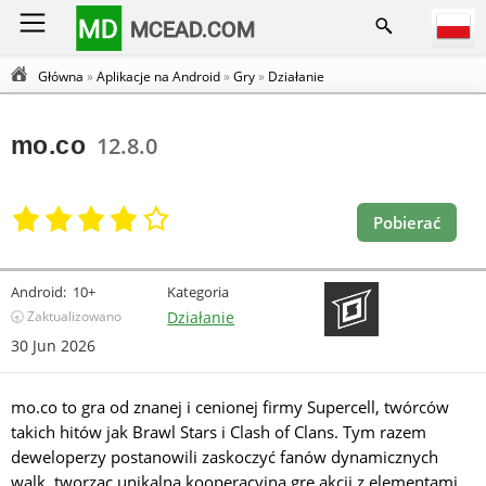
MD
MCEAD.COM
Główna
»
Aplikacje na Android
»
Gry
»
Działanie
mo.co
12.8.0
Pobierać
Android:
10+
Kategoria
🕣 Zaktualizowano
Działanie
30 Jun 2026
mo.co to gra od znanej i cenionej firmy Supercell, twórców
takich hitów jak Brawl Stars i Clash of Clans. Tym razem
deweloperzy postanowili zaskoczyć fanów dynamicznych
walk, tworząc unikalną kooperacyjną grę akcji z elementami