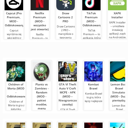
Capcut (Pro
Netflix
Draw
TikTok
XAPK
Premium,
Premium
Cartoons 2
Premium
Installer
MOD -
(MOD -
PRO
(MOD -
XAPK Installer
Odblokowany)
wszystko
Odblokowany)
– umożliwia
Draw Cartoons
jest otwarte)
instalację
2 PRO –
Capcut
TikTok
aplikacji .xapk
marzyliście o
wyróżnia się
Premium — to
Netflix
na Androidzie.
tworzeniu
jako jedno z
aplikacja, która
Premium – to
Bardzo proste i
animacji, ale
najbardziej
pozwala łączyć
jeden z
przejrzyste
wydaje się to
polecanych
się online z
najpopularniejszych
zbyt
narzędzi do
innymi
serwisów do
skomplikowane,
edycji wideo,
użytkownikami
oglądania
a
zapewniając
lub znaleźć
filmów, seriali i
programów
Children of
Plants vs
GTA VI Theft
Kombat
Lemon Box -
Morta (MOD
Zombies -
Auto V Craft
Brawl
Brawl
-
Random
MCPE - APK
Simulator
Kombat Brawl
Odblokowane)
(MOD -
(MOD –
(MOD - Dużo
to gra, która
pakiet
Nieograniczone
pieniędzy)
łączy najlepsze
Children of
modów,
zasoby)
Morta to gra z
Lemon Box -
menu
gatunku
Brawl
GTA VI Theft
kodów)
action-RPG,
Simulator to
Auto V Craft
jeden z
MCPE - APK
Plants vs
przenosi
Zombies -
Random