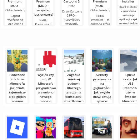
Premium,
Premium
Cartoons 2
Premium
Installer
MOD -
(MOD -
PRO
(MOD -
XAPK Installer
Odblokowany)
wszystko
Odblokowany)
– umożliwia
Draw Cartoons
jest otwarte)
instalację
2 PRO –
Capcut
TikTok
aplikacji .xapk
marzyliście o
wyróżnia się
Premium — to
Netflix
na Androidzie.
tworzeniu
jako jedno z
aplikacja, która
Premium – to
Bardzo proste i
animacji, ale
najbardziej
pozwala łączyć
jeden z
przejrzyste
wydaje się to
polecanych
się online z
najpopularniejszych
zbyt
narzędzi do
innymi
serwisów do
skomplikowane,
edycji wideo,
użytkownikami
oglądania
a
zapewniając
lub znaleźć
filmów, seriali i
programów
Podwodne
Wyciek czy
Zagadka
Sekrety
Epicka
źródło w
mit: W
śnieżnej
przetrwania
skala: Jak
Minecraft:
Minecraft
budowli:
na
USS
jak działa
przypadkowo
Dlaczego
głębokości:
Enterprise
tajemniczy
ujawniono
gracze na
Jak zwykłe
ożył w
blok głębin
nowego
konsolach i
drzwi ratują
świecie
oceanu
moba o
smartfonach
życie w
Minecrafta
imieniu Blub
tak długo
oceanach
Minecraft od
Wszechświat
czekali na
Minecrafta
dawna słynie z
Minecrafta już
Społeczność
igloo w
przedmiotów i
dawno przesta
Minecraft
Minecraft
Minecraft
bloków,
być
zawsze słynęła
oferuje
z uwagi do
graczom
Wszyscy
nieograniczone
uwielbiamy
eksplorować
bezkresne