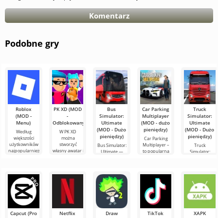
Komentarz
Podobne gry
Roblox
PK XD (MOD
Bus
Car Parking
Truck
(MOD -
-
Simulator:
Multiplayer
Simulator:
Menu)
Odblokowany)
Ultimate
(MOD - dużo
Ultimate
(MOD - Dużo
pieniędzy)
(MOD - Dużo
Według
W PK XD
pieniędzy)
pieniędzy)
większości
można
Car Parking
użytkowników
stworzyć
Multiplayer –
Bus Simulator:
Truck
najpopularniejszą
własny awatar i
to popularna
Ultimate —
Simulator:
grą na
dołączyć do
gra na
kolorowa i
Ultimate –
Androidzie
milionów
Androida, w
ekscytująca gra
udane
nadal
innych
której gracze
na Androida,
połączenie
pozostaje
uczestników.
wcielają się w
oferująca
symulatora
Roblox. Projekt
Kolorowa
rolę
nieograniczone
przewozów
grafika i
ciężarowych i
elementu
Capcut (Pro
Netflix
Draw
TikTok
XAPK