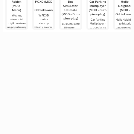
Roblox
PK XD (MOD
Bus
Car Parking
Hello
(MOD -
-
Simulator:
Multiplayer
Neighbor
Menu)
Odblokowany)
Ultimate
(MOD - dużo
(MOD -
(MOD - Dużo
pieniędzy)
Odblokowan
Według
W PK XD
pieniędzy)
większości
można
Car Parking
Hello Neighbo
użytkowników
stworzyć
Multiplayer –
to historia
Bus Simulator:
najpopularniejszą
własny awatar i
to popularna
zaczerpnięta z
Ultimate —
grą na
dołączyć do
gra na
"Jak
kolorowa i
Androidzie
milionów
Androida, w
uprzykrzyć
ekscytująca gra
nadal
innych
której gracze
życie
na Androida,
pozostaje
uczestników.
wcielają się w
sąsiadowi", al
oferująca
Roblox. Projekt
Kolorowa
rolę
już w grafice
nieograniczone
grafika i
3D,