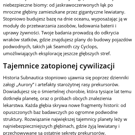
niebezpieczne biomy: od jaskrawoczerwonych łąk po
mroczne głębiny zamieszkane przez gigantyczne lewiatany.
Stopniowo budujesz bazę na dnie oceanu, wyposażając ją w
moduły do przetwarzania zasobów, ładowania baterii i
uprawy żywności. Twoje badania prowadzą do odkrycia
wraków statków, gdzie znajdujesz plany do budowy pojazdów
podwodnych, takich jak Seamoth czy Cyclops,
umożliwiających eksplorację jeszcze głębszych stref.
Tajemnice zatopionej cywilizacji
Historia Subnautica stopniowo ujawnia się poprzez dzienniki
załogi „Aurory” i artefakty starożytnej rasy prekursorów.
Dowiadujesz się o śmiertelnej chorobie, która tysiące lat temu
dotknęła planetę, oraz o próbach obcych znalezienia
lekarstwa. Każda głębia skrywa nowe fragmenty historii: od
opuszczonych baz badawczych po ogromne podwodne
struktury. Rozwiązanie największej tajemnicy planety leży w
najniebezpieczniejszych głębinach, gdzie żyją lewiatany i
przechowywane są ostatnie sekrety prekursorów.