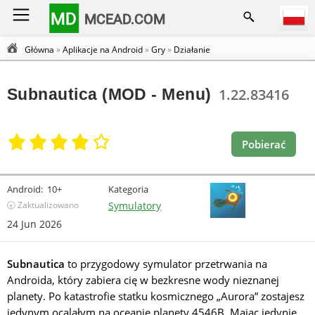
MD
MCEAD.COM
Główna
»
Aplikacje na Android
»
Gry
»
Działanie
Subnautica (MOD - Menu)
1.22.83416
Pobierać
Android:
10+
Kategoria
🕣 Zaktualizowano
Symulatory
24 Jun 2026
Subnautica
to przygodowy symulator przetrwania na
Androida, który zabiera cię w bezkresne wody nieznanej
planety. Po katastrofie statku kosmicznego „Aurora” zostajesz
jedynym ocalałym na oceanie planety 4546B. Mając jedynie