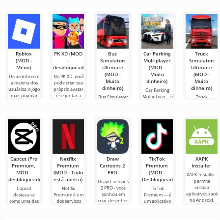
Roblox
PK XD (MOD
Bus
Car Parking
Truck
(MOD -
-
Simulator:
Multiplayer
Simulator:
Menu)
desbloqueado)
Ultimate
(MOD -
Ultimate
(MOD -
Muito
(MOD -
De acordo com
No PK XD, você
Muito
dinheiro)
Muito
a maioria dos
pode criar seu
dinheiro)
dinheiro)
usuários, o jogo
próprio avatar
Car Parking
mais popular
e se juntar a
Multiplayer – é
Bus Simulator:
Truck
no Android
milhões de
um jogo
Ultimate — um
Simulator:
ainda é Roblox.
outros
popular para
jogo colorido e
Ultimate é uma
Este projeto
participantes.
Android onde
emocionante
simbiose de
os jogadores
para Android
sucesso entre
assumem o
que oferece
um simulador
papel de
infinitas
de transporte
de carga e um
Capcut (Pro
Netflix
Draw
TikTok
XAPK
Premium,
Premium
Cartoons 2
Premium
Installer
MOD -
(MOD - Tudo
PRO
(MOD -
XAPK Installer -
desbloqueado)
está aberto)
Desbloqueado)
permite
Draw Cartoons
instalar
2 PRO - você
Capcut
Netflix
TikTok
aplicativos.xapk
sonhou em
destaca-se
Premium é um
Premium — é
no Android.
criar desenhos
como uma das
dos serviços
um aplicativo
Um menu
animados, mas
ferramentas
mais populares
que permite
muito simples e
tudo parece
mais
para assistir
conectar-se
direto
muito difícil e