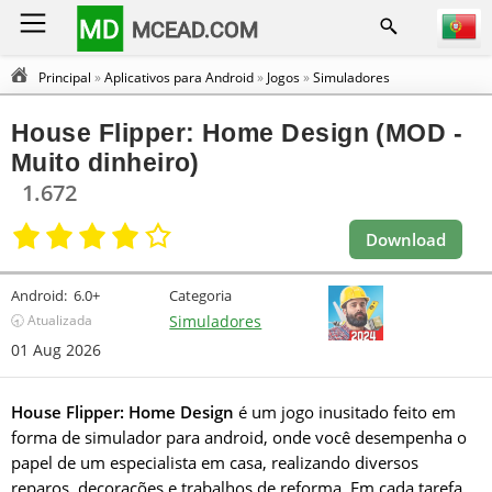
MD
MCEAD.COM
Principal
»
Aplicativos para Android
»
Jogos
»
Simuladores
House Flipper: Home Design (MOD -
Muito dinheiro)
1.672
Download
Android:
6.0+
Categoria
🕣 Atualizada
Simuladores
01 Aug 2026
House Flipper: Home Design
é um jogo inusitado feito em
forma de simulador para android, onde você desempenha o
papel de um especialista em casa, realizando diversos
reparos, decorações e trabalhos de reforma. Em cada tarefa