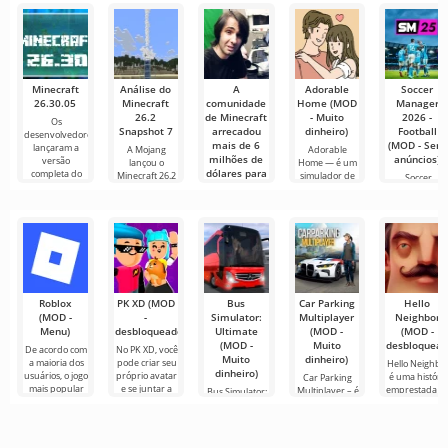
recomendadas
filmes, séries e
online com
até
para edição de
programas de
outros
vídeo,
TV em
usuários ou
garantindo um
encontrar
Minecraft
Análise do
A
Adorable
Soccer
26.30.05
Minecraft
comunidade
Home (MOD
Manager
26.2
de Minecraft
- Muito
2026 -
Os
Snapshot 7
arrecadou
dinheiro)
Football
desenvolvedores
mais de 6
(MOD - Sem
lançaram a
A Mojang
Adorable
milhões de
anúncios)
versão
lançou o
Home — é um
dólares para
completa do
Minecraft 26.2
simulador de
Soccer
caridade
Snapshot 7, e
vida casual em
Manager 202
- Football é u
A comunidade
simulador
gamer mais
uma vez
provou sua
força
Roblox
PK XD (MOD
Bus
Car Parking
Hello
(MOD -
-
Simulator:
Multiplayer
Neighbor
Menu)
desbloqueado)
Ultimate
(MOD -
(MOD -
(MOD -
Muito
desbloquead
De acordo com
No PK XD, você
Muito
dinheiro)
a maioria dos
pode criar seu
Hello Neighbo
dinheiro)
usuários, o jogo
próprio avatar
é uma história
Car Parking
mais popular
e se juntar a
emprestada d
Multiplayer – é
Bus Simulator:
no Android
milhões de
“How to Get
um jogo
Ultimate — um
ainda é Roblox.
outros
Your
popular para
jogo colorido e
Este projeto
participantes.
Neighbour”,
Android onde
emocionante
mas em
os jogadores
para Android