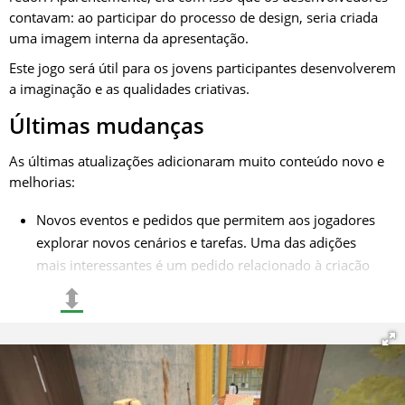
contavam: ao participar do processo de design, seria criada
uma imagem interna da apresentação.
Este jogo será útil para os jovens participantes desenvolverem
a imaginação e as qualidades criativas.
Últimas mudanças
As últimas atualizações adicionaram muito conteúdo novo e
melhorias:
Novos eventos e pedidos que permitem aos jogadores
explorar novos cenários e tarefas. Uma das adições
mais interessantes é um pedido relacionado à criação
de um jardim único no telhado, que exige dos jogadores
⬍
não apenas habilidades para trabalhar com interiores,
mas também conhecimentos em design de paisagens.
Aumentaram as possibilidades de decorar as áreas
externas de suas casas. A atualização adicionou vários