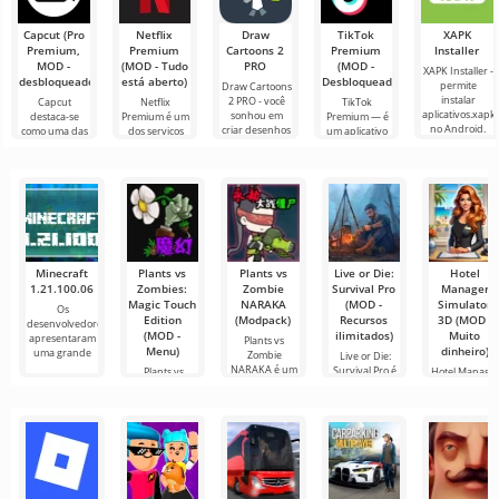
Capcut (Pro
Netflix
Draw
TikTok
XAPK
Premium,
Premium
Cartoons 2
Premium
Installer
MOD -
(MOD - Tudo
PRO
(MOD -
XAPK Installer -
desbloqueado)
está aberto)
Desbloqueado)
permite
Draw Cartoons
instalar
2 PRO - você
Capcut
Netflix
TikTok
aplicativos.xapk
sonhou em
destaca-se
Premium é um
Premium — é
no Android.
criar desenhos
como uma das
dos serviços
um aplicativo
Um menu
animados, mas
ferramentas
mais populares
que permite
muito simples e
tudo parece
mais
para assistir
conectar-se
direto
muito difícil e
recomendadas
filmes, séries e
online com
até
para edição de
programas de
outros
vídeo,
TV em
usuários ou
garantindo um
encontrar
Minecraft
Plants vs
Plants vs
Live or Die:
Hotel
1.21.100.06
Zombies:
Zombie
Survival Pro
Manager
Magic Touch
NARAKA
(MOD -
Simulator
Os
Edition
(Modpack)
Recursos
3D (MOD -
desenvolvedores
(MOD -
ilimitados)
Muito
apresentaram
Plants vs
Menu)
dinheiro)
uma grande
Zombie
Live or Die:
NARAKA é um
Survival Pro é
Plants vs
Hotel Manage
emocionante
um jogo de
Zombies: Magic
Simulator 3D 
projeto
Touch Edition é
um jogo de
uma
simulação