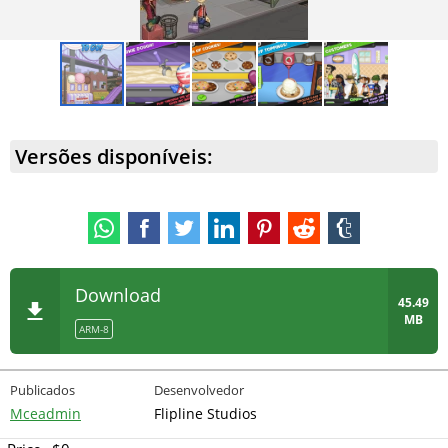
de pele, para atender os clientes durante os dias
festivos.
Versões disponíveis:
Download
45.49
MB
ARM-8
Publicados
Desenvolvedor
Mceadmin
Flipline Studios