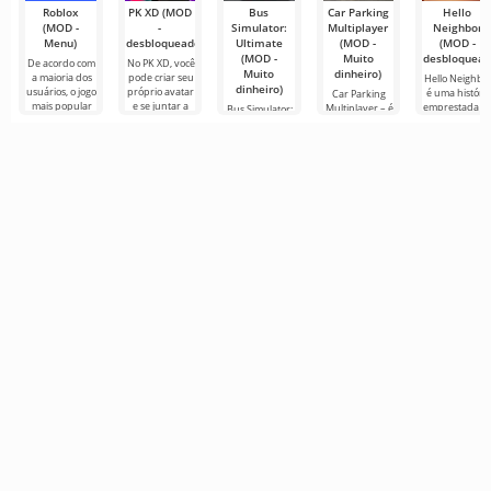
Roblox
PK XD (MOD
Bus
Car Parking
Hello
(MOD -
-
Simulator:
Multiplayer
Neighbor
Menu)
desbloqueado)
Ultimate
(MOD -
(MOD -
(MOD -
Muito
desbloquead
De acordo com
No PK XD, você
Muito
dinheiro)
a maioria dos
pode criar seu
Hello Neighbo
dinheiro)
usuários, o jogo
próprio avatar
é uma história
Car Parking
mais popular
e se juntar a
emprestada d
Multiplayer – é
Bus Simulator:
no Android
milhões de
“How to Get
um jogo
Ultimate — um
ainda é Roblox.
outros
Your
popular para
jogo colorido e
Este projeto
participantes.
Neighbour”,
Android onde
emocionante
mas em
os jogadores
para Android
gráficos 3D,
assumem o
que oferece
para
papel de
infinitas