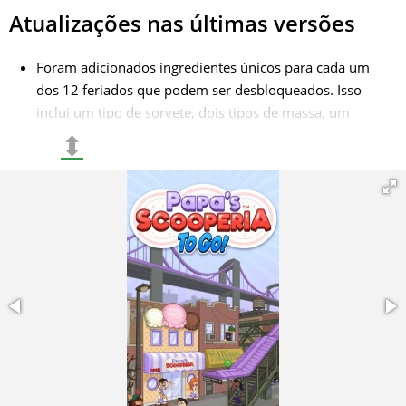
Atualizações nas últimas versões
Foram adicionados ingredientes únicos para cada um
dos 12 feriados que podem ser desbloqueados. Isso
inclui um tipo de sorvete, dois tipos de massa, um
shaker, um recheio e um xarope para cada feriado. A
⬍
ordem de desbloqueio dos ingredientes é a seguinte:
sorvete, shaker, recheio, xarope, massa;
Adesivos para desbloquear novos trajes para seus
clientes. Isso adiciona um elemento de coleção e
permite personalizar a aparência dos personagens;
Móveis musicais podem ser colocados para que três ou
mais clientes comecem a dançar;
Receitas especiais ganhando estrelas. Por exemplo, você
pode adicionar chocolate ralado e xarope de chocolate
ao sorvete de Chuck para obter uma receita especial;
Trajes sazonais, como um chapéu de Natal e um casaco