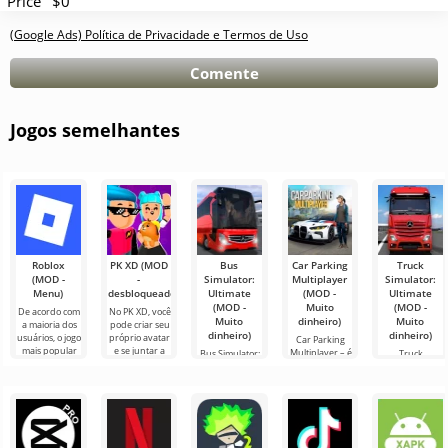
Price
$0
(Google Ads) Política de Privacidade e Termos de Uso
Comente
Jogos semelhantes
Roblox
PK XD (MOD
Bus
Car Parking
Truck
(MOD -
-
Simulator:
Multiplayer
Simulator:
Menu)
desbloqueado)
Ultimate
(MOD -
Ultimate
(MOD -
Muito
(MOD -
De acordo com
No PK XD, você
Muito
dinheiro)
Muito
a maioria dos
pode criar seu
dinheiro)
dinheiro)
usuários, o jogo
próprio avatar
Car Parking
mais popular
e se juntar a
Multiplayer – é
Bus Simulator:
Truck
no Android
milhões de
um jogo
Ultimate — um
Simulator:
ainda é Roblox.
outros
popular para
jogo colorido e
Ultimate é uma
Este projeto
participantes.
Android onde
emocionante
simbiose de
os jogadores
para Android
sucesso entre
assumem o
que oferece
um simulador
papel de
infinitas
de transporte
de carga e um