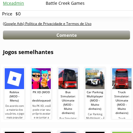
Mceadmin
Battle Creek Games
Price
$0
(Google Ads) Política de Privacidade e Termos de Uso
Comente
Jogos semelhantes
Roblox
PK XD (MOD
Bus
Car Parking
Truck
(MOD -
-
Simulator:
Multiplayer
Simulator:
Menu)
desbloqueado)
Ultimate
(MOD -
Ultimate
(MOD -
Muito
(MOD -
De acordo com
No PK XD, você
Muito
dinheiro)
Muito
a maioria dos
pode criar seu
dinheiro)
dinheiro)
usuários, o jogo
próprio avatar
Car Parking
mais popular
e se juntar a
Multiplayer – é
Bus Simulator:
Truck
no Android
milhões de
um jogo
Ultimate — um
Simulator:
ainda é Roblox.
outros
popular para
jogo colorido e
Ultimate é uma
Este projeto
participantes.
Android onde
emocionante
simbiose de