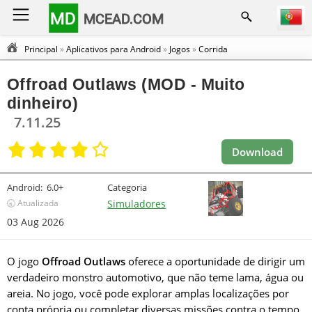
MD
MCEAD.COM
Principal
»
Aplicativos para Android
»
Jogos
»
Corrida
Offroad Outlaws (MOD - Muito
dinheiro)
7.11.25
Download
Android:
6.0+
Categoria
🕣 Atualizada
Simuladores
03 Aug 2026
O jogo
Offroad Outlaws
oferece a oportunidade de dirigir um
verdadeiro monstro automotivo, que não teme lama, água ou
areia. No jogo, você pode explorar amplas localizações por
conta própria ou completar diversas missões contra o tempo