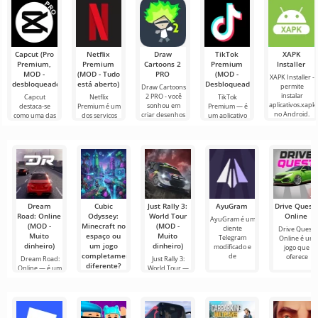
os jogadores
para Android
sucesso entre
assumem o
que oferece
um simulador
papel de
infinitas
de transporte
de carga e um
Capcut (Pro
Netflix
Draw
TikTok
XAPK
Premium,
Premium
Cartoons 2
Premium
Installer
MOD -
(MOD - Tudo
PRO
(MOD -
XAPK Installer -
desbloqueado)
está aberto)
Desbloqueado)
permite
Draw Cartoons
instalar
2 PRO - você
Capcut
Netflix
TikTok
aplicativos.xapk
sonhou em
destaca-se
Premium é um
Premium — é
no Android.
criar desenhos
como uma das
dos serviços
um aplicativo
Um menu
animados, mas
ferramentas
mais populares
que permite
muito simples e
tudo parece
mais
para assistir
conectar-se
direto
muito difícil e
recomendadas
filmes, séries e
online com
até
para edição de
programas de
outros
vídeo,
TV em
usuários ou
garantindo um
encontrar
Dream
Cubic
Just Rally 3:
AyuGram
Drive Quest:
Road: Online
Odyssey:
World Tour
Online
AyuGram é um
(MOD -
Minecraft no
(MOD -
cliente
Drive Quest:
Muito
espaço ou
Muito
Telegram
Online é um
dinheiro)
um jogo
dinheiro)
modificado e
jogo que
completamente
de
oferece
Dream Road:
Just Rally 3:
diferente?
Online — é um
World Tour —
simulador de
não é apenas
Cubic Odyssey
corrida em
mais uma
— é um
sandbox de
ficção científica