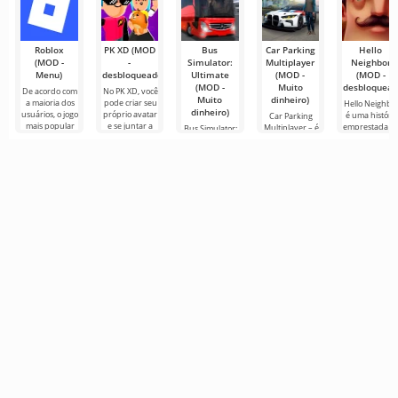
Roblox
PK XD (MOD
Bus
Car Parking
Hello
(MOD -
-
Simulator:
Multiplayer
Neighbor
Menu)
desbloqueado)
Ultimate
(MOD -
(MOD -
(MOD -
Muito
desbloquead
De acordo com
No PK XD, você
Muito
dinheiro)
a maioria dos
pode criar seu
Hello Neighbo
dinheiro)
usuários, o jogo
próprio avatar
é uma história
Car Parking
mais popular
e se juntar a
emprestada d
Multiplayer – é
Bus Simulator:
no Android
milhões de
“How to Get
um jogo
Ultimate — um
ainda é Roblox.
outros
Your
popular para
jogo colorido e
Este projeto
participantes.
Neighbour”,
Android onde
emocionante
mas em
os jogadores
para Android
gráficos 3D,
assumem o
que oferece
para
papel de
infinitas