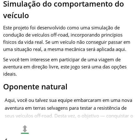
Simulação do comportamento do
veículo
Este projeto foi desenvolvido como uma simulação de
condução de veículos off-road, incorporando princípios
físicos da vida real. Se um veículo não conseguir passar em
uma situação real, a mesma mecânica será aplicada aqui.
Se você tem interesse em participar de uma viagem de
aventura em direção livre, este jogo será uma das opções
ideais.
Oponente natural
Aqui, você ou talvez sua equipe embarcaram em uma nova
aventura em terras selvagens para testar a resistência de
seus veículos off-road. Desta vez, o objetivo — conquistar o
Desfiladeiro do Trovão, conhecido por suas armadilhas
⬍
naturais imprevisíveis e terreno desafiador. Mas ninguém
esperava que a própria natureza se tornasse seu principal