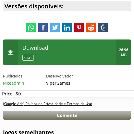
Versões disponíveis:
Download
26.96
MB
ARM-8
Publicados
Desenvolvedor
Mceadmin
ViperGames
Price
$0
(Google Ads) Política de Privacidade e Termos de Uso
Comente
Jogos semelhantes