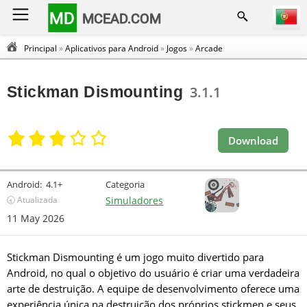
MD
MCEAD.COM
Principal
»
Aplicativos para Android
»
Jogos
»
Arcade
Stickman Dismounting
3.1.1
Download
Android:
4.1+
Categoria
🕣 Atualizada
Simuladores
11 May 2026
Stickman Dismounting é um jogo muito divertido para
Android, no qual o objetivo do usuário é criar uma verdadeira
arte de destruição. A equipe de desenvolvimento oferece uma
experiência única na destruição dos próprios stickmen e seus