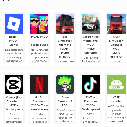
Roblox
PK XD (MOD
Bus
Car Parking
Truck
(MOD -
-
Simulator:
Multiplayer
Simulator:
Menu)
desbloqueado)
Ultimate
(MOD -
Ultimate
(MOD -
Muito
(MOD -
De acordo com
No PK XD, você
Muito
dinheiro)
Muito
a maioria dos
pode criar seu
dinheiro)
dinheiro)
usuários, o jogo
próprio avatar
Car Parking
mais popular
e se juntar a
Multiplayer – é
Bus Simulator:
Truck
no Android
milhões de
um jogo
Ultimate — um
Simulator:
ainda é Roblox.
outros
popular para
jogo colorido e
Ultimate é uma
Este projeto
participantes.
Android onde
emocionante
simbiose de
os jogadores
para Android
sucesso entre
assumem o
que oferece
um simulador
papel de
infinitas
de transporte
de carga e um
Capcut (Pro
Netflix
Draw
TikTok
XAPK
Premium,
Premium
Cartoons 2
Premium
Installer
MOD -
(MOD - Tudo
PRO
(MOD -
XAPK Installer -
desbloqueado)
está aberto)
Desbloqueado)
permite
Draw Cartoons
instalar
2 PRO - você
Capcut
Netflix
TikTok
aplicativos.xapk
sonhou em
destaca-se
Premium é um
Premium — é
no Android.
criar desenhos
como uma das
dos serviços
um aplicativo
Um menu
animados, mas
ferramentas
mais populares
que permite