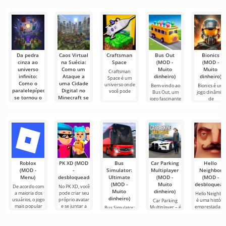
muito simples e
tudo parece
mais
para assistir
conectar-se
direto
muito difícil e
recomendadas
filmes, séries e
online com
até
para edição de
programas de
outros
vídeo,
TV em
usuários ou
garantindo um
encontrar
Da pedra
Caos Virtual
Craftsman
Bus Out
Bionics
cinza ao
na Suécia:
Space
(MOD -
(MOD -
universo
Como um
Muito
Muito
Craftsman
infinito:
Ataque a
dinheiro)
dinheiro)
Space é um
Como o
uma Cidade
universo onde
Bem-vindo ao
Bionics é um
paralelepípedo
Digital no
você pode
Bus Out, um
jogo dinâmico
se tornou o
Minecraft se
jogo fascinante
de
alicerce de
Tornou
onde sua
sobrevivência
uma lenda
Lendário
onde
no Minecraft
O mundo de
Minecraft está
Todo grande
repleto de
mundo começa
histórias
pequeno. Para
Minecraft,
Roblox
PK XD (MOD
Bus
Car Parking
Hello
(MOD -
-
Simulator:
Multiplayer
Neighbor
Menu)
desbloqueado)
Ultimate
(MOD -
(MOD -
(MOD -
Muito
desbloquead
De acordo com
No PK XD, você
Muito
dinheiro)
a maioria dos
pode criar seu
Hello Neighbo
dinheiro)
usuários, o jogo
próprio avatar
é uma história
Car Parking
mais popular
e se juntar a
emprestada d
Multiplayer – é
Bus Simulator:
no Android
milhões de
“How to Get
um jogo
Ultimate — um
ainda é Roblox.
outros
Your
popular para
jogo colorido e
Este projeto
participantes.