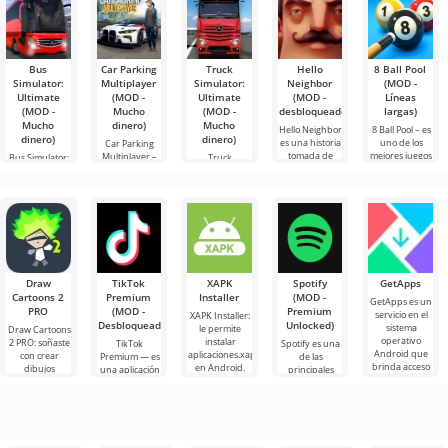
Bus
Car Parking
Truck
Hello
8 Ball Pool
Simulator:
Multiplayer
Simulator:
Neighbor
(MOD -
Ultimate
(MOD -
Ultimate
(MOD -
Líneas
(MOD -
Mucho
(MOD -
desbloqueado)
largas)
Mucho
dinero)
Mucho
Hello Neighbor
8 Ball Pool – es
dinero)
dinero)
es una historia
uno de los
Car Parking
tomada de
mejores juegos
Multiplayer –
Bus Simulator:
Truck
“Cómo
de billar para
es un juego
Ultimate — un
Simulator:
conseguir a tu
Android. Aquí
popular para
juego colorido
Ultimate es
vecino”, pero
puedes
Android
y emocionante
una simbiosis
en gráficos 3D,
enfrentarte a
donde los
para Android
exitosa de un
para
jugadores
que ofrece
simulador de
asumen el
infinitas
transporte de
papel de
mercancías y
un
Draw
TikTok
XAPK
Spotify
GetApps
Cartoons 2
Premium
Installer
(MOD -
GetApps es un
PRO
(MOD -
Premium
servicio en el
XAPK Installer:
Desbloqueado)
Unlocked)
sistema
le permite
Draw Cartoons
operativo
instalar
2 PRO: soñaste
TikTok
Spotify es una
Android que
aplicaciones.xapk
con crear
Premium — es
de las
brinda acceso
en Android.
dibujos
una aplicación
principales
a las últimas
Un menú muy
animados,
que te permite
herramientas
innovaciones
simple y
pero todo
conectarte en
de Android
comprensible
parece
línea con otros
para escuchar
demasiado
usuarios o
música,
difícil e
podcasts y
varios