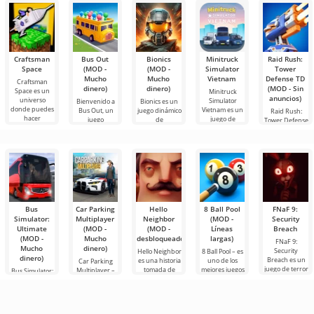
Craftsman
Bus Out
Bionics
Minitruck
Raid Rush:
Space
(MOD -
(MOD -
Simulator
Tower
Mucho
Mucho
Vietnam
Defense TD
Craftsman
dinero)
dinero)
(MOD - Sin
Space es un
Minitruck
anuncios)
universo
Simulator
Bienvenido a
Bionics es un
donde puedes
Vietnam es un
Bus Out, un
juego dinámico
Raid Rush:
hacer
juego de
juego
de
Tower Defense
fascinante
supervivencia
TD es un juego
donde
de
Bus
Car Parking
Hello
8 Ball Pool
FNaF 9:
Simulator:
Multiplayer
Neighbor
(MOD -
Security
Ultimate
(MOD -
(MOD -
Líneas
Breach
(MOD -
Mucho
desbloqueado)
largas)
FNaF 9:
Mucho
dinero)
Security
Hello Neighbor
8 Ball Pool – es
dinero)
Breach es un
es una historia
uno de los
Car Parking
juego de terror
tomada de
mejores juegos
Multiplayer –
Bus Simulator:
interactivo que
“Cómo
de billar para
es un juego
Ultimate — un
saca al usuario
conseguir a tu
Android. Aquí
popular para
juego colorido
de su zona de
vecino”, pero
puedes
Android
y emocionante
confort
en gráficos 3D,
enfrentarte a
donde los
para Android