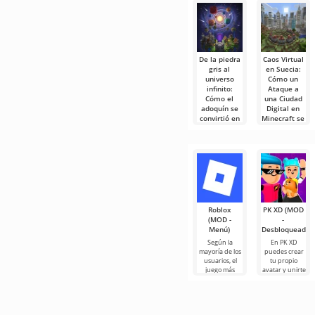
De la piedra
Caos Virtual
gris al
en Suecia:
universo
Cómo un
infinito:
Ataque a
Cómo el
una Ciudad
adoquín se
Digital en
convirtió en
Minecraft se
el
Convirtió en
fundamento
Leyenda
de una
El mundo de
leyenda en
Minecraft está
Minecraft
lleno de
historias
Cada gran
mundo
comienza con
algo pequeño.
Roblox
PK XD (MOD
Para
(MOD -
-
Menú)
Desbloqueado)
Según la
En PK XD
mayoría de los
puedes crear
usuarios, el
tu propio
juego más
avatar y unirte
popular en
a millones de
Android sigue
otros
siendo Roblox.
participantes.
Este
Los gráficos