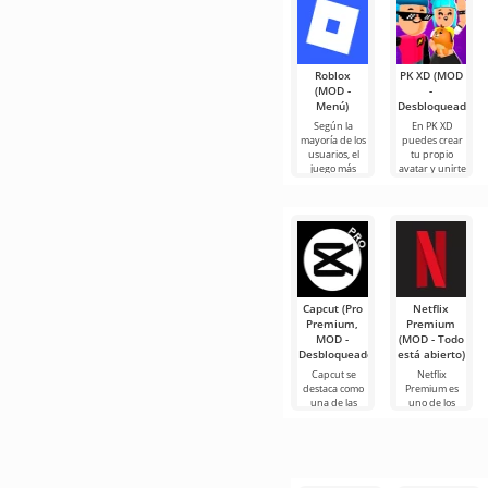
Roblox
PK XD (MOD
(MOD -
-
Menú)
Desbloqueado)
Según la
En PK XD
mayoría de los
puedes crear
usuarios, el
tu propio
juego más
avatar y unirte
popular en
a millones de
Android sigue
otros
siendo Roblox.
participantes.
Este
Los gráficos
Capcut (Pro
Netflix
Premium,
Premium
MOD -
(MOD - Todo
Desbloqueado)
está abierto)
Capcut se
Netflix
destaca como
Premium es
una de las
uno de los
herramientas
servicios más
más
populares
recomendadas
para ver
para la edición
películas, series
de video,
y programas
de