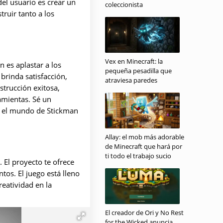
el usuario es crear un
coleccionista
truir tanto a los
Vex en Minecraft: la
n es aplastar a los
pequeña pesadilla que
brinda satisfacción,
atraviesa paredes
trucción exitosa,
amientas. Sé un
n el mundo de Stickman
Allay: el mob más adorable
de Minecraft que hará por
ti todo el trabajo sucio
. El proyecto te ofrece
os. El juego está lleno
eatividad en la
El creador de Ori y No Rest
for the Wicked anuncia