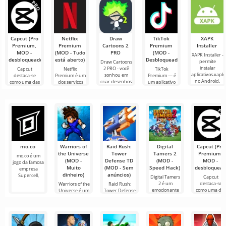
Destaca-se
colorido de
estratégia para
militar em
lançado em
pelos
desenho
Android, que
tempo real,
2010 e ainda é
já ganhou
mas uma
popular em
verdadeira
seu
Capcut (Pro
Netflix
Draw
TikTok
XAPK
Premium,
Premium
Cartoons 2
Premium
Installer
MOD -
(MOD - Tudo
PRO
(MOD -
XAPK Installer -
desbloqueado)
está aberto)
Desbloqueado)
permite
Draw Cartoons
instalar
2 PRO - você
Capcut
Netflix
TikTok
aplicativos.xapk
sonhou em
destaca-se
Premium é um
Premium — é
no Android.
criar desenhos
como uma das
dos serviços
um aplicativo
Um menu
animados, mas
ferramentas
mais populares
que permite
muito simples e
tudo parece
mais
para assistir
conectar-se
direto
muito difícil e
recomendadas
filmes, séries e
online com
até
para edição de
programas de
outros
vídeo,
TV em
usuários ou
garantindo um
encontrar
mo.co
Warriors of
Raid Rush:
Digital
Capcut (Pro
the Universe
Tower
Tamers 2
Premium,
mo.co é um
(MOD -
Defense TD
(MOD -
MOD -
jogo da famosa
Muito
(MOD - Sem
Speed Hack)
desbloquead
empresa
dinheiro)
anúncios)
Supercell,
Digital Tamers
Capcut
2 é um
destaca-se
Warriors of the
Raid Rush:
emocionante
como uma da
Universe é um
Tower Defense
jogo de luta
ferramentas
dinâmico jogo
TD é um jogo
mais
de
de defesa