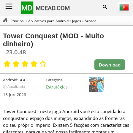
MD
MCEAD.COM
Principal
»
Aplicativos para Android
»
Jogos
»
Arcade
Tower Conquest (MOD - Muito
dinheiro)
23.0.48
Download
Android:
4.4+
Categoria
🕣 Atualizada
Estratégias
15 Jun 2026
Tower Conquest - neste jogo Android você está convidado a
conquistar o espaço dos inimigos, expandindo as fronteiras
do seu próprio império. Existem 5 facções com características
diferentes, para que você possa facilmente montar um