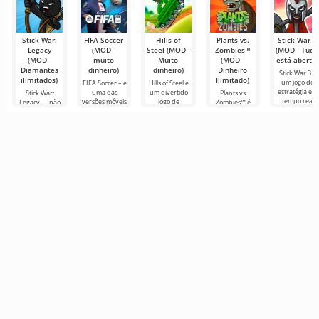
Stick War:
FIFA Soccer
Hills of
Plants vs.
Stick War 3
Legacy
(MOD -
Steel (MOD -
Zombies™
(MOD - Tudo
(MOD -
muito
Muito
(MOD -
está aberto)
Diamantes
dinheiro)
dinheiro)
Dinheiro
Stick War 3 é
ilimitados)
Ilimitado)
um jogo de
FIFA Soccer – é
Hills of Steel é
estratégia em
uma das
um divertido
Stick War:
Plants vs.
tempo real
versões móveis
jogo de
Legacy — não
Zombies™ é
para Android,
mais populares
tanques para
é apenas um
um jogo
com
com temática
Android, feito
jogo de
divertido para
possibilidade
de futebol.
em estilo
estratégia
Android
de batalhas
Destaca-se
colorido de
militar em
lançado em
pelos
desenho
tempo real,
2010 e ainda é
mas uma
popular em
verdadeira
seu