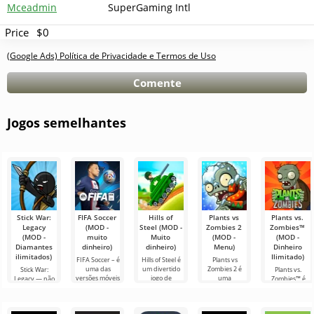
Mceadmin
SuperGaming Intl
Price
$0
(Google Ads) Política de Privacidade e Termos de Uso
Comente
Jogos semelhantes
Stick War:
FIFA Soccer
Hills of
Plants vs
Plants vs.
Legacy
(MOD -
Steel (MOD -
Zombies 2
Zombies™
(MOD -
muito
Muito
(MOD -
(MOD -
Diamantes
dinheiro)
dinheiro)
Menu)
Dinheiro
ilimitados)
Ilimitado)
FIFA Soccer – é
Hills of Steel é
Plants vs
uma das
um divertido
Zombies 2 é
Stick War:
Plants vs.
versões móveis
jogo de
uma
Legacy — não
Zombies™ é
mais populares
tanques para
emocionante
é apenas um
um jogo
com temática
Android, feito
continuação do
jogo de
divertido para
de futebol.
em estilo
jogo de
estratégia
Android