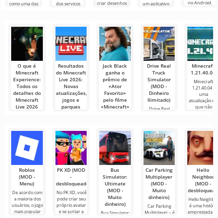
no Android.
criar desenhos
como uma das
dos serviços
um aplicativo
Um menu
animados, mas
ferramentas
mais populares
que permite
muito simples e
tudo parece
mais
para assistir
conectar-se
direto
muito difícil e
recomendadas
filmes, séries e
online com
até
para edição de
programas de
outros
vídeo,
TV em
usuários ou
garantindo um
encontrar
O que é
Resultados
Jack Black
Drive Real
Minecraft
Minecraft
do Minecraft
ganha o
Truck
1.21.40.04
Experience:
Live 2026:
prêmio de
Simulator
Minecraft
Todos os
Novas
«Ator
(MOD -
1.21.40.04 -
detalhes do
atualizações,
Favorito»
Dinheiro
uma
Minecraft
jogos e
pelo filme
Ilimitado)
atualização e
Live 2026
parques
«Minecraft»
que não
Drive Real
temáticos
Truck
O universo de
Na noite de 21
Simulator — é
Minecraft
de junho de
A transmissão
um simulador
continua a
2025, durante
do Minecraft
de
crescer e
a 38ª
Live 2026
mostrou o
Roblox
PK XD (MOD
Bus
Car Parking
Hello
(MOD -
-
Simulator:
Multiplayer
Neighbor
Menu)
desbloqueado)
Ultimate
(MOD -
(MOD -
(MOD -
Muito
desbloquead
De acordo com
No PK XD, você
Muito
dinheiro)
a maioria dos
pode criar seu
Hello Neighbo
dinheiro)
usuários, o jogo
próprio avatar
é uma história
Car Parking
mais popular
e se juntar a
emprestada d
Multiplayer – é
Bus Simulator:
no Android
milhões de