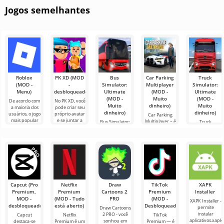
Jogos semelhantes
Roblox
PK XD (MOD
Bus
Car Parking
Truck
(MOD -
-
Simulator:
Multiplayer
Simulator:
Menu)
desbloqueado)
Ultimate
(MOD -
Ultimate
(MOD -
Muito
(MOD -
De acordo com
No PK XD, você
Muito
dinheiro)
Muito
a maioria dos
pode criar seu
dinheiro)
dinheiro)
usuários, o jogo
próprio avatar
Car Parking
mais popular
e se juntar a
Multiplayer – é
Bus Simulator:
Truck
no Android
milhões de
um jogo
Ultimate — um
Simulator:
ainda é Roblox.
outros
popular para
jogo colorido e
Ultimate é uma
Este projeto
participantes.
Android onde
emocionante
simbiose de
os jogadores
para Android
sucesso entre
assumem o
que oferece
um simulador
papel de
infinitas
de transporte
de carga e um
Capcut (Pro
Netflix
Draw
TikTok
XAPK
Premium,
Premium
Cartoons 2
Premium
Installer
MOD -
(MOD - Tudo
PRO
(MOD -
XAPK Installer -
desbloqueado)
está aberto)
Desbloqueado)
permite
Draw Cartoons
instalar
2 PRO - você
Capcut
Netflix
TikTok
aplicativos.xapk
sonhou em
destaca-se
Premium é um
Premium — é