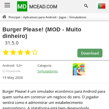
MD
MCEAD.COM
Principal
»
Aplicativos para Android
»
Jogos
»
Simuladores
Burger Please! (MOD - Muito
dinheiro)
31.5.0
Download
Android:
5.0+
Categoria
🕣 Atualizada
Simuladores
19 May 2026
Burger Please! é um simulador econômico para Android para
quem sonha em construir um negócio do zero. O jogador
sentirá como é administrar um estabelecimento
gastronômico. A plataforma está bem desenvolvida,