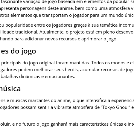
 fascinante variação de jogo baseada em elementos da popular s
apresenta personagens deste anime, bem como uma atmosfera vis
outros elementos que transportam o jogador para um mundo únic
tou popularidade entre os jogadores graças à sua temática inc
ilidade tradicional. Atualmente, o projeto está em pleno desenv
hando para adicionar novos recursos e aprimorar o jogo.
es do jogo
s principais do jogo original foram mantidas. Todos os modos e e
jogadores podem melhorar seus heróis, acumular recursos de jog
 batalhas dinâmicas e emocionantes.
música
sons e músicas marcantes do anime, o que intensifica a experiência
jogadores possam sentir a vibrante atmosfera de “Tokyo Ghoul”
oluir, e no futuro o jogo ganhará mais características únicas e in
.