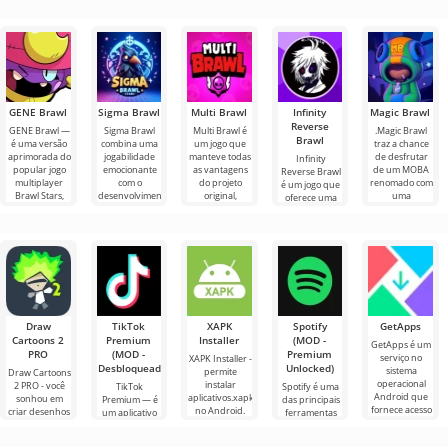
GENE Brawl
Sigma Brawl
Multi Brawl
Infinity
Magic Brawl
Reverse
GENE Brawl —
Sigma Brawl
Multi Brawl é
.Magic Brawl
Brawl
é uma versão
combina uma
um jogo que
traz a chance
aprimorada do
jogabilidade
manteve todas
de desfrutar
Infinity
popular jogo
emocionante
as vantagens
de um MOBA
Reverse Brawl
multiplayer
com o
do projeto
renomado com
é um jogo que
Brawl Stars,
desenvolvimento
original,
uma
oferece uma
que oferece
de recursos do
complementando-
abordagem
grande
aos
jogo. Aqui
as com
fresca.
quantidade de
Mergulhe em
personagens,
incluindo
novos
Draw
TikTok
XAPK
Spotify
GetApps
Cartoons 2
Premium
Installer
(MOD -
GetApps é um
PRO
(MOD -
Premium
serviço no
XAPK Installer -
Desbloqueado)
Unlocked)
sistema
permite
Draw Cartoons
operacional
instalar
2 PRO - você
TikTok
Spotify é uma
Android que
aplicativos.xapk
sonhou em
Premium — é
das principais
fornece acesso
no Android.
criar desenhos
um aplicativo
ferramentas
às mais
Um menu
animados, mas
que permite
Android para
recentes
muito simples e
tudo parece
conectar-se
ouvir música,