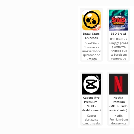
Brawl Stars
BSD Brawl
Chinesas
BSD Brawl – é
um jogo para a
Brawl Stars
plataforma
Chinesas – é
Android que
uma versão de
se baseia em
qualidade de
recursos de
um jogo
jogos,
popular para
mantendo
Android, mas
uma
apresentado
Capcut (Pro
Netflix
Premium,
Premium
MOD -
(MOD - Tudo
desbloqueado)
está aberto)
Capcut
Netflix
destaca-se
Premium é um
como uma das
dos serviços
ferramentas
mais populares
mais
para assistir