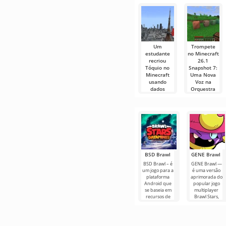
recomendadas
filmes, séries e
para edição de
programas de
vídeo,
TV em
garantindo um
Um
Trompete
estudante
no Minecraft
recriou
26.1
Tóquio no
Snapshot 7:
Minecraft
Uma Nova
usando
Voz na
dados
Orquestra
governamentais
de Blocos
abertos
Com o
lançamento do
Construções
snapshot 26.1
em grande
Snapshot 7, a
escala no
Minecraft
sempre
BSD Brawl
GENE Brawl
BSD Brawl – é
GENE Brawl —
um jogo para a
é uma versão
plataforma
aprimorada do
Android que
popular jogo
se baseia em
multiplayer
recursos de
Brawl Stars,
jogos,
que oferece
mantendo
aos
uma