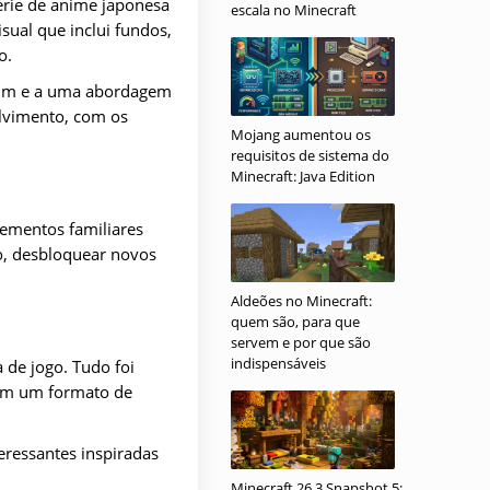
érie de anime japonesa
escala no Minecraft
ual que inclui fundos,
o.
omum e a uma abordagem
olvimento, com os
Mojang aumentou os
requisitos de sistema do
Minecraft: Java Edition
lementos familiares
o, desbloquear novos
Aldeões no Minecraft:
quem são, para que
servem e por que são
indispensáveis
 de jogo. Tudo foi
 em um formato de
teressantes inspiradas
Minecraft 26.3 Snapshot 5: