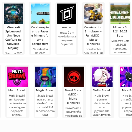
inovações
direto
muito difícil e
online com
podcasts e
até
outros
vários novos
usuários ou
gêneros
encontrar
Minecraft
Colaboração
mo.co
Construction
Minecraft
Spicewood:
entre Razer
Simulator 4
1.21.50.25
mo.co é um
Um Novo
e Minecraft:
Full (MOD -
Beta
jogo da famosa
Capítulo no
uma
Muito
empresa
Minecraft Beta
Universo
perspectiva
dinheiro)
Supercell,
1.21.50.25
Mojang
representa
Na indústria
Construction
uma nova
de jogos,
Simulator 4 Full
O ano de 2025
continuam
é um jogo que
trouxe uma
surgindo
notícia
realmente
Multi Brawl
Magic Brawl
Brawl Stars
Null's Brawl
Nice B
(MOD -
Multi Brawl é
.Magic Brawl
Null's Brawl
Nice Br
Muito
um jogo que
traz a chance
permite
um anál
dinheiro)
manteve todas
de desfrutar
desfrutar de
um j
as vantagens
de um MOBA
uma
popular
Brawl Stars é
do projeto
renomado com
jogabilidade
em po
uma versão
original,
uma
MOBA favorita,
temp
modificada do
complementando-
abordagem
oferecendo
conqui
jogo para
as com
fresca.
novas
milhõe
Android. Aqui
Mergulhe em
características
jogado
você precisa
participar de