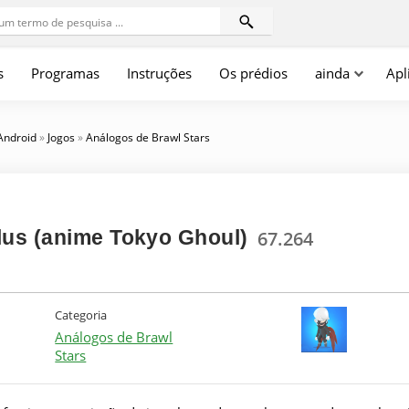
s
Programas
Instruções
Os prédios
ainda
Apl
 Android
»
Jogos
»
Análogos de Brawl Stars
lus (anime Tokyo Ghoul)
67.264
Categoria
Análogos de Brawl
Stars