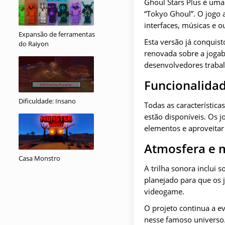
Ghoul Stars Plus é uma
“Tokyo Ghoul”. O jogo 
interfaces, músicas e 
Expansão de ferramentas
Esta versão já conquis
do Raiyon
renovada sobre a jogab
desenvolvedores trabal
Funcionalidad
Dificuldade: Insano
Todas as característica
estão disponíveis. Os 
elementos e aproveitar
Atmosfera e 
Casa Monstro
A trilha sonora inclui 
planejado para que os 
videogame.
O projeto continua a ev
nesse famoso universo