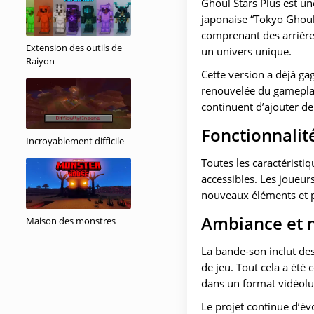
Ghoul Stars Plus est un
japonaise “Tokyo Ghoul”
comprenant des arrière-
Extension des outils de
un univers unique.
Raiyon
Cette version a déjà ga
renouvelée du gameplay
continuent d’ajouter de
Fonctionnalit
Incroyablement difficile
Toutes les caractéristi
accessibles. Les joueur
nouveaux éléments et pr
Ambiance et 
Maison des monstres
La bande-son inclut de
de jeu. Tout cela a été
dans un format vidéolu
Le projet continue d’év