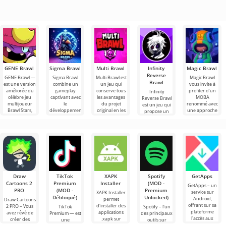
GENE Brawl
Sigma Brawl
Multi Brawl
Infinity
Magic Brawl
Reverse
GENE Brawl —
Sigma Brawl
Multi Brawl est
Magic Brawl
Brawl
est une version
combine un
un jeu qui
vous invite à
améliorée du
gameplay
conserve tous
profiter d’un
Infinity
célèbre jeu
captivant avec
les avantages
MOBA
Reverse Brawl
multijoueur
le
du projet
renommé avec
est un jeu qui
Brawl Stars,
développement
original en les
une approche
propose un
offrant aux
de ressources.
enrichissant de
revisitée.
large éventail
joueurs
Il offre toutes
Plongez dans
de
les
des
personnages, y
compris de
Draw
TikTok
XAPK
Spotify
GetApps
Cartoons 2
Premium
Installer
(MOD -
GetApps – un
PRO
(MOD -
Premium
service sur
XAPK Installer
Débloqué)
Unlocked)
Android,
permet
Draw Cartoons
offrant sur sa
d'installer des
2 PRO – Vous
TikTok
Spotify – l'un
plateforme
applications
avez rêvé de
Premium — est
des principaux
l'accès aux
.xapk sur
créer des
une
outils sur
dernières
Android. Un
dessins