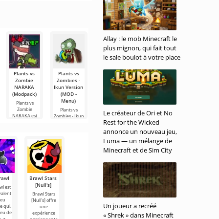
sociale sur
amusants -
contenu
vous pouvez
concevoir
Android
une
regarder
l'intérieur
permettant
application très
d'une pièce en
d'échanger
utile sur
modèles 2D
des messages,
Android pour
des photos et
la
Allay : le mob Minecraft le
des
personnalisation
de
plus mignon, qui fait tout
le sale boulot à votre place
Plants vs
Plants vs
Plants vs
Plants vs
Minecraft
Zombie
Zombies -
Zombies -
Zombies TAJ
1.21.50.20
NARAKA
Ikun Version
Random
Edition
Beta
(Modpack)
(MOD -
(MOD -
(MOD -
Minecraft
Menu)
Modpack,
Modpack,
1.21.50.20 Beta
Plants vs
Menu
Menu
est une version
Zombie
Plants vs
Le créateur de Ori et No
Cheats)
Cheats)
d'essai
NARAKA est
Zombies - Ikun
Rest for the Wicked
un projet de
Version est une
Plants vs
Plants vs
fan
version
Zombies -
Zombies TAJ
annonce un nouveau jeu,
Random
Edition est une
Luma — un mélange de
conserve tous
version
Minecraft et de Sim City
les
rawl
Brawl Stars
[Null's]
wl est
valent
Brawl Stars
jeu
[Null's] offre
Un joueur a recréé
e qui,
une
peu de
expérience
« Shrek » dans Minecraft
, a