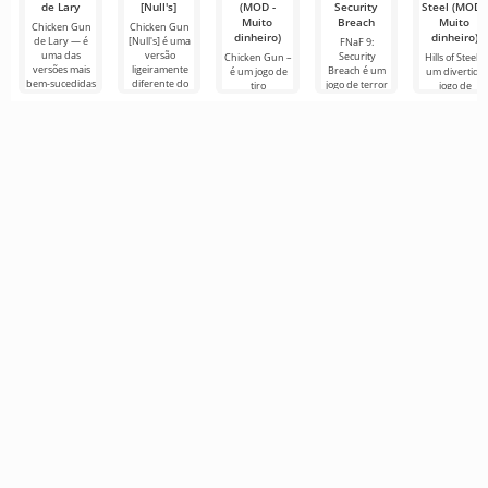
de Lary
[Null's]
(MOD -
Security
Steel (MOD -
Muito
Breach
Muito
Chicken Gun
Chicken Gun
dinheiro)
dinheiro)
de Lary — é
[Null's] é uma
FNaF 9:
uma das
versão
Security
Chicken Gun –
Hills of Steel é
versões mais
ligeiramente
Breach é um
é um jogo de
um divertido
bem-sucedidas
diferente do
jogo de terror
tiro
jogo de
deste jogo no
jogo, na forma
interativo que
extremamente
tanques para
Android,
de um serviço
tira o usuário
divertido para
Android, feito
oferecendo aos
com novos
de sua zona de
Android que
em estilo
conforto
se tornou
colorido de
popular em
desenho
todo o