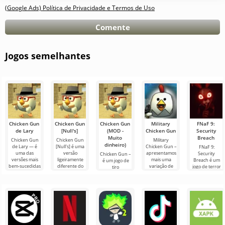
(Google Ads) Política de Privacidade e Termos de Uso
Comente
Jogos semelhantes
Chicken Gun
Chicken Gun
Chicken Gun
Military
FNaF 9:
de Lary
[Null's]
(MOD -
Chicken Gun
Security
Muito
Breach
Chicken Gun
Chicken Gun
Military
dinheiro)
de Lary — é
[Null's] é uma
Chicken Gun –
FNaF 9:
uma das
versão
apresentamos
Security
Chicken Gun –
versões mais
ligeiramente
mais uma
Breach é um
é um jogo de
bem-sucedidas
diferente do
variação de
jogo de terror
tiro
deste jogo no
jogo, na forma
briga de galos.
interativo que
extremamente
Android,
de um serviço
O lançamento
tira o usuário
divertido para
oferecendo aos
com novos
do jogo é
de sua zona de
Android que
conforto
se tornou
popular em
todo o