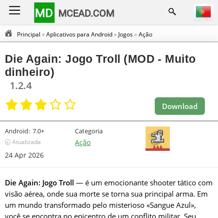
MD
MCEAD.COM
Principal
»
Aplicativos para Android
»
Jogos
»
Ação
Die Again: Jogo Troll (MOD - Muito
dinheiro)
1.2.4
Download
Android:
7.0+
Categoria
🕣 Atualizada
Ação
24 Apr 2026
Die Again: Jogo Troll
— é um emocionante shooter tático com
visão aérea, onde sua morte se torna sua principal arma. Em
um mundo transformado pelo misterioso «Sangue Azul»,
você se encontra no epicentro de um conflito militar. Seu