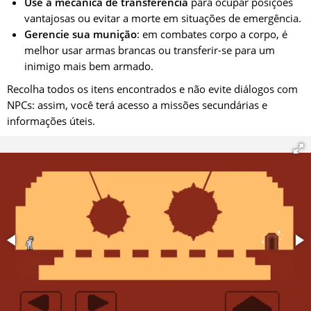
Use a mecânica de transferência
para ocupar posições
cruel, onde ninguém é o que parece e cada escolha afeta o
vantajosas ou evitar a morte em situações de emergência.
desenrolar dos eventos.
Gerencie sua munição
: em combates corpo a corpo, é
melhor usar armas brancas ou transferir-se para um
inimigo mais bem armado.
Recolha todos os itens encontrados e não evite diálogos com
NPCs: assim, você terá acesso a missões secundárias e
informações úteis.