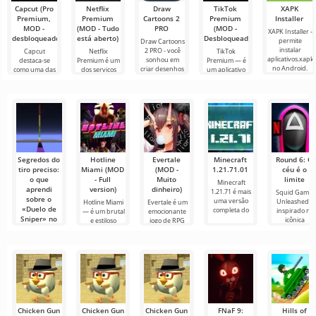
Capcut (Pro
Netflix
Draw
TikTok
XAPK
Premium,
Premium
Cartoons 2
Premium
Installer
MOD -
(MOD - Tudo
PRO
(MOD -
XAPK Installer -
desbloqueado)
está aberto)
Desbloqueado)
permite
Draw Cartoons
instalar
2 PRO - você
Capcut
Netflix
TikTok
aplicativos.xapk
sonhou em
destaca-se
Premium é um
Premium — é
no Android.
criar desenhos
como uma das
dos serviços
um aplicativo
Um menu
animados, mas
ferramentas
mais populares
que permite
muito simples e
tudo parece
mais
para assistir
conectar-se
direto
muito difícil e
recomendadas
filmes, séries e
online com
até
para edição de
programas de
outros
vídeo,
TV em
usuários ou
garantindo um
encontrar
Segredos do
Hotline
Evertale
Minecraft
Round 6: O
tiro preciso:
Miami (MOD
(MOD -
1.21.71.01
céu é o
o que
- Full
Muito
limite
Minecraft
aprendi
version)
dinheiro)
1.21.71 é mais
Squid Game:
sobre o
uma versão
Unleashed é
Hotline Miami
Evertale é um
«Duelo de
completa do
inspirado na
— é um brutal
emocionante
Sniper» no
icônica
e estiloso
jogo de RPG
Minecraft
shooter
que
Olá a todos,
amigos! Hoje
decidi vestir
um jaleco
Chicken Gun
Chicken Gun
Chicken Gun
FNaF 9:
Hills of