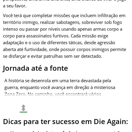
a seu favor.
Você terá que completar missões que incluem infiltração em
território inimigo, realizar sabotagens, sobreviver sob fogo
intenso ou passar por níveis usando apenas armas corpo a
corpo para assassinatos furtivos. Cada missão exige
adaptação e o uso de diferentes táticas, desde agressão
aberta até furtividade, onde possuir corpos inimigos permite
se disfarçar e evitar patrulhas sem ser detectado.
Jornada até a fonte
A história se desenrola em uma terra devastada pela
guerra, enquanto você avança em direção à misteriosa
Zona Zero. No caminho, você encontrará vários
personagens cujas histórias e destinos dependerão de suas
⬍
decisões. Diálogos e interações com NPCs revelam detalhes
deste mundo afetado pelo «Sangue Azul». Você precisará
Dicas para ter sucesso em Die Again:
descobrir quem está por trás de tudo o que está
acontecendo e decidir em quem confiar nesta realidade