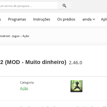
s
Programas
Instruções
Os prédios
ainda
Apl
 Android
»
Jogos
»
Ação
2 (MOD - Muito dinheiro)
2.46.0
Categoria
Ação