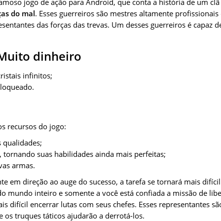
moso jogo de ação para Android, que conta a história de um clã
ças do mal
. Esses guerreiros são mestres altamente profissiona
esentantes das forças das trevas. Um desses guerreiros é capaz de
Muito dinheiro
istais infinitos;
loqueado.
os recursos do jogo:
 qualidades;
s, tornando suas habilidades ainda mais perfeitas;
vas armas.
 em direção ao auge do sucesso, a tarefa se tornará mais difíci
o mundo inteiro e somente a você está confiada a missão de lib
ais difícil encerrar lutas com seus chefes. Esses representantes s
 os truques táticos ajudarão a derrotá-los.