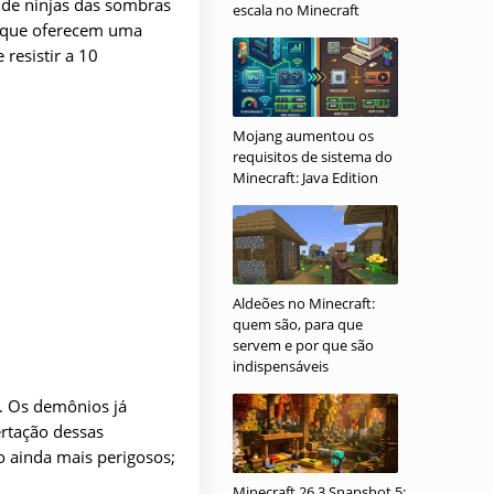
 de ninjas das sombras
escala no Minecraft
is que oferecem uma
 resistir a 10
Mojang aumentou os
requisitos de sistema do
Minecraft: Java Edition
Aldeões no Minecraft:
quem são, para que
servem e por que são
indispensáveis
l. Os demônios já
ertação dessas
ão ainda mais perigosos;
Minecraft 26.3 Snapshot 5: