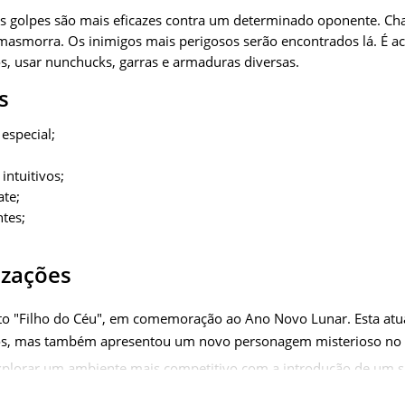
s golpes são mais eficazes contra um determinado oponente. Ch
 masmorra. Os inimigos mais perigosos serão encontrados lá. É a
os, usar nunchucks, garras e armaduras diversas.
s
especial;
intuitivos;
te;
tes;
izações
to "Filho do Céu", em comemoração ao Ano Novo Lunar. Esta atu
ivos, mas também apresentou um novo personagem misterioso n
explorar um ambiente mais competitivo com a introdução de um s
s, desafiando suas habilidades contra oponentes formidáveis. Is