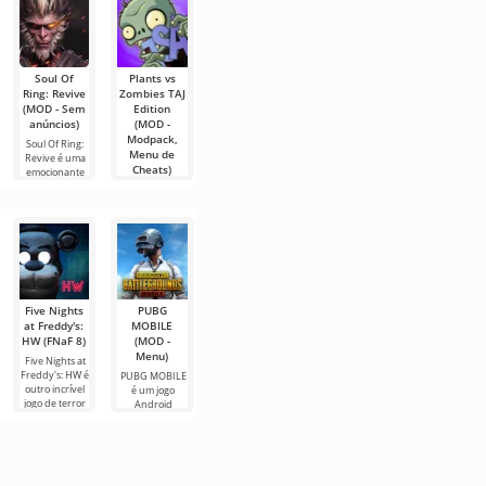
forma
fotos e vídeos
pode
em
Soul Of
Plants vs
Stick Demon
Digital
Cidade do
Ring: Revive
Zombies TAJ
Shadow
Tamers 2
Grau: Grau e
(MOD - Sem
Edition
Fight (MOD -
(MOD -
Corte (MOD -
anúncios)
(MOD -
Muito
Speed Hack)
Muito
Modpack,
dinheiro)
dinheiro)
Soul Of Ring:
Digital Tamers
Menu de
Revive é uma
2 é um
Stick Demon
Cidade do
Cheats)
emocionante
emocionante
Shadow Fight
Grau: Grau e
aventura
jogo de luta
transporta os
Corte é um
Plants vs
jogadores
jogo para
Zombies TAJ
Edition é uma
versão
Five Nights
PUBG
Five Nights
Five Nights
FNaF 6:
at Freddy's:
MOBILE
at Freddy's 4
at Freddy's:
Pizzeria
HW (FNaF 8)
(MOD -
/ FNaF 4
SL / FNaF 5
Simulator
Menu)
(MOD - Tudo
(Tudo está
(tudo
Five Nights at
está aberto)
aberto)
aberto)
Freddy's: HW é
PUBG MOBILE
outro incrível
é um jogo
Five Nights at
Você ama
FNaF 6: Pizzeria
jogo de terror
Android
Freddy's 4 /
Freddy Bear e
Simulator é
para Android,
popular do
FNaF 4 é uma
outros
mais uma
com
gênero Battle
das várias
animatrônicos
parte do
jogabilidade
Royale. Neste
partes do jogo
assustadores?
aclamado jogo
tema, este
no Android. Se
Então o jogo
de terror para
projeto ocupa
compararmos
Five Nights at
Android. Aqui