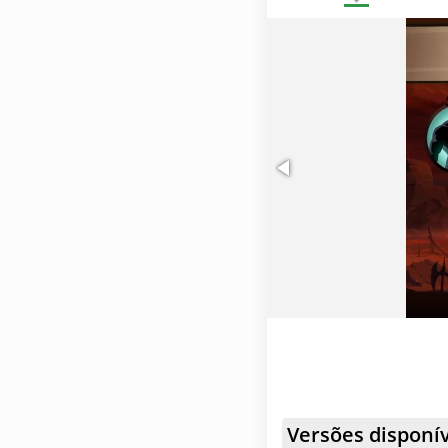
pela adição de elix
Os eventos sazonai
de conjuntos únic
introduziram novas
Versões disponív