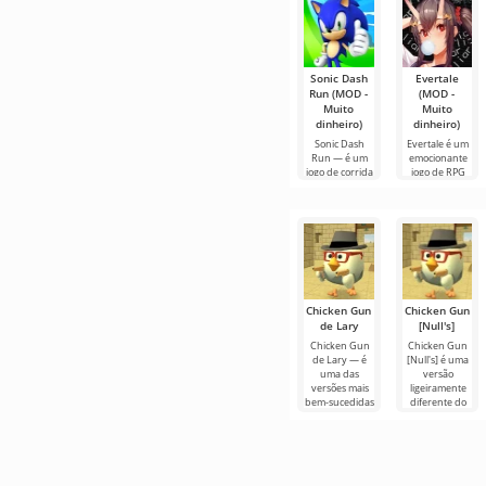
vídeo,
TV em
garantindo um
Sonic Dash
Evertale
Run (MOD -
(MOD -
Muito
Muito
dinheiro)
dinheiro)
Sonic Dash
Evertale é um
Run — é um
emocionante
jogo de corrida
jogo de RPG
infinita
que
Chicken Gun
Chicken Gun
de Lary
[Null's]
Chicken Gun
Chicken Gun
de Lary — é
[Null's] é uma
uma das
versão
versões mais
ligeiramente
bem-sucedidas
diferente do
deste jogo no
jogo, na forma
Android,
de um serviço
oferecendo aos
com novos