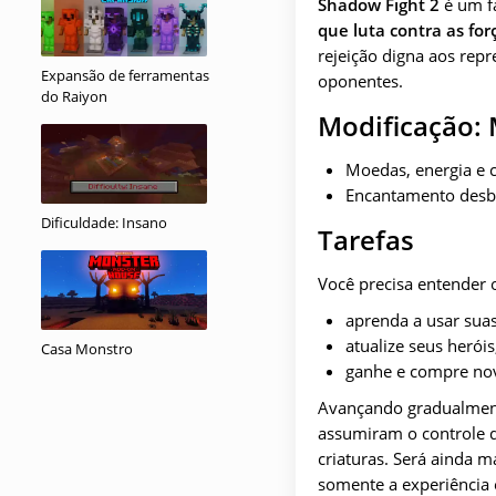
Shadow Fight 2
é um fa
que luta contra as for
rejeição digna aos repr
Expansão de ferramentas
oponentes.
do Raiyon
Modificação: 
Moedas, energia e cr
Encantamento desb
Dificuldade: Insano
Tarefas
Você precisa entender 
aprenda a usar suas
atualize seus herói
Casa Monstro
ganhe e compre no
Avançando gradualmente
assumiram o controle d
criaturas. Será ainda m
somente a experiência e