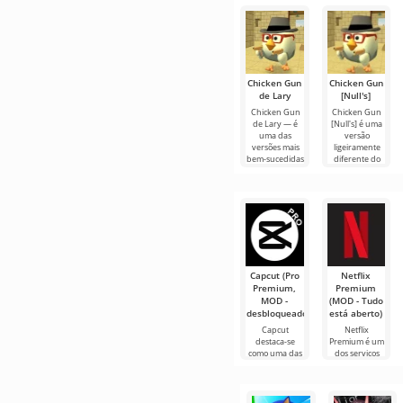
Chicken Gun
Chicken Gun
de Lary
[Null's]
Chicken Gun
Chicken Gun
de Lary — é
[Null's] é uma
uma das
versão
versões mais
ligeiramente
bem-sucedidas
diferente do
deste jogo no
jogo, na forma
Android,
de um serviço
oferecendo aos
com novos
Capcut (Pro
Netflix
Premium,
Premium
MOD -
(MOD - Tudo
desbloqueado)
está aberto)
Capcut
Netflix
destaca-se
Premium é um
como uma das
dos serviços
ferramentas
mais populares
mais
para assistir
recomendadas
filmes, séries e
para edição de
programas de