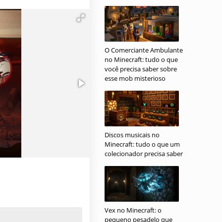
significativas;
 cada um acompanhado
 aparência; eles
O Comerciante Ambulante
no Minecraft: tudo o que
você precisa saber sobre
esse mob misterioso
Discos musicais no
Minecraft: tudo o que um
colecionador precisa saber
Vex no Minecraft: o
pequeno pesadelo que