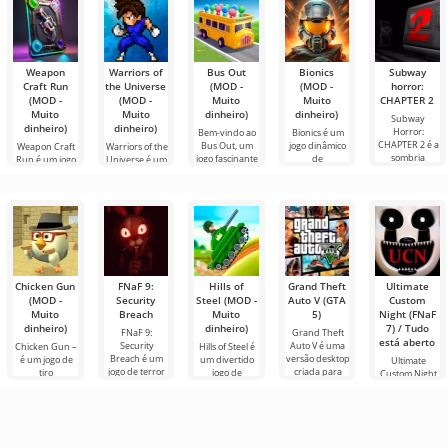
usuários ou
gêneros
encontrar
Weapon
Warriors of
Bus Out
Bionics
Subway
Craft Run
the Universe
(MOD -
(MOD -
horror:
(MOD -
(MOD -
Muito
Muito
CHAPTER 2
Muito
Muito
dinheiro)
dinheiro)
Subway
dinheiro)
dinheiro)
Horror:
Bem-vindo ao
Bionics é um
CHAPTER 2 é a
Bus Out, um
jogo dinâmico
Weapon Craft
Warriors of the
sombria
jogo fascinante
de
Run é um jogo
Universe é um
continuação
onde sua
sobrevivência
envolvente no
dinâmico jogo
onde
gênero
de
Chicken Gun
FNaF 9:
Hills of
Grand Theft
Ultimate
(MOD -
Security
Steel (MOD -
Auto V (GTA
Custom
Muito
Breach
Muito
5)
Night (FNaF
dinheiro)
dinheiro)
7) / Tudo
FNaF 9:
Grand Theft
está aberto
Security
Auto V é uma
Chicken Gun –
Hills of Steel é
Breach é um
versão desktop
é um jogo de
um divertido
Ultimate
jogo de terror
criada para
tiro
jogo de
Custom Night
interativo que
dispositivos
extremamente
tanques para
— é um
tira o usuário
Android.
divertido para
Android, feito
survival horror
de sua zona de
Possui um
Android que
em estilo
virtuoso onde
conforto
enredo
se tornou
colorido de
você dirige seu
próprio,
popular em
desenho
próprio