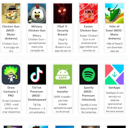
Chicken Gun
Military
FNaF 9:
Easter
Hills of
(MOD -
Chicken Gun
Security
Chicken Gun
Steel (MOD -
Muito
Breach
Muito
Military
Easter Chicken
dinheiro)
dinheiro)
Chicken Gun –
Gun é um
FNaF 9:
apresentamos
emocionante
Security
Chicken Gun –
Hills of Steel é
mais uma
jogo móvel que
Breach é um
é um jogo de
um divertido
variação de
convida os
jogo de terror
tiro
jogo de
briga de galos.
jogadores a
interativo que
extremamente
tanques para
O lançamento
desfrutar de
tira o usuário
divertido para
Android, feito
do jogo é
uma
de sua zona de
Android que
em estilo
conforto
se tornou
colorido de
popular em
desenho
todo o
Draw
TikTok
XAPK
Spotify
GetApps
Cartoons 2
Premium
Installer
(MOD -
GetApps é um
PRO
(MOD -
Premium
serviço no
XAPK Installer -
Desbloqueado)
Unlocked)
sistema
permite
Draw Cartoons
operacional
instalar
2 PRO - você
TikTok
Spotify é uma
Android que
aplicativos.xapk
sonhou em
Premium — é
das principais
fornece acesso
no Android.
criar desenhos
um aplicativo
ferramentas
às mais
Um menu
animados, mas
que permite
Android para
recentes
muito simples e
tudo parece
conectar-se
ouvir música,
inovações
direto
muito difícil e
online com
podcasts e
até
outros
vários novos