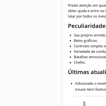
Preste atenção em quai
obter ajuda e entre na
lutar por todos os mei
Peculiaridade
Seu próprio enredo 
Belos gráficos;
Controles simples e 
Variedade de comba
Batalhas emocionan
Chefes.
Últimas atual
Adicionado o even
trouxe itens fest
Agora é possível 
⬍
incursão por nívei