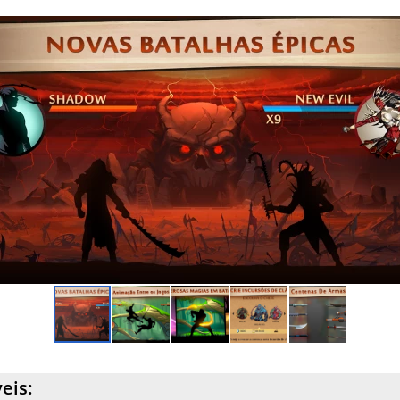
ires especiais, como "Energia Explosiva", que ofereciam melhorias 
s favoritos, como Halloween e Natal, foram trazidos de volta,
os como Grim Crow e Candy. Esses eventos não eram apenas sobre
 mecânicas de jogo e linhas de história incomuns.
eis: