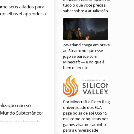
tudo o que você precisa
ame seus aliados para
saber sobre a atualização
conselhável aprender a
Zeverland chega em breve
ao Steam: no que esse
jogo se parece com
Minecraft — e no que é
bem diferente
Por Minecraft e Elden Ring,
alização não só
universidade dos EUA
o Mundo Subterrâneo;
paga bolsa de até US$ 15
mil: como conquistas nos
istema de chefes de
games viraram caminho
so foi complementado
para a universidade