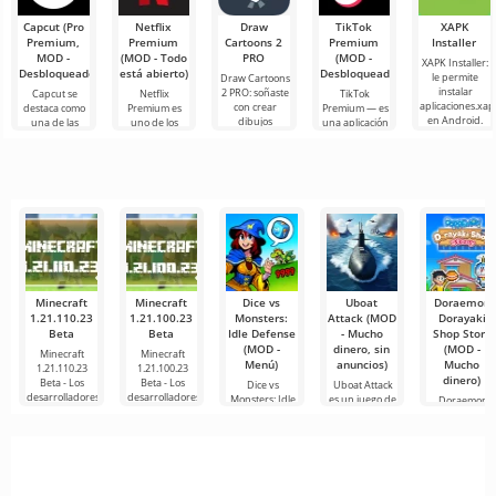
Capcut (Pro
Netflix
Draw
TikTok
XAPK
Premium,
Premium
Cartoons 2
Premium
Installer
MOD -
(MOD - Todo
PRO
(MOD -
XAPK Installer:
Desbloqueado)
está abierto)
Desbloqueado)
le permite
Draw Cartoons
instalar
2 PRO: soñaste
Capcut se
Netflix
TikTok
aplicaciones.xap
con crear
destaca como
Premium es
Premium — es
en Android.
dibujos
una de las
uno de los
una aplicación
Un menú muy
animados,
herramientas
servicios más
que te permite
simple y
pero todo
más
populares
conectarte en
comprensible
parece
recomendadas
para ver
línea con otros
demasiado
para la edición
películas, series
usuarios o
difícil e
de video,
y programas
de
Minecraft
Minecraft
Dice vs
Uboat
Doraemon
1.21.110.23
1.21.100.23
Monsters:
Attack (MOD
Dorayaki
Beta
Beta
Idle Defense
- Mucho
Shop Story
(MOD -
dinero, sin
(MOD -
Minecraft
Minecraft
Menú)
anuncios)
Mucho
1.21.110.23
1.21.100.23
dinero)
Beta - Los
Beta - Los
Dice vs
Uboat Attack
desarrolladores
desarrolladores
Monsters: Idle
es un juego de
Doraemon
Defense es un
temática militar
Dorayaki Sho
emocionante
que
Story es una
emocionante