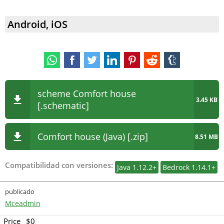
Android, iOS
scheme Comfort house
3.45 KB
[.schematic]
Comfort house (Java) [.zip]
8.51 MB
Compatibilidad con versiones:
Java 1.12.2+
Bedrock 1.14.1+
publicado
Mceadmin
Price
$0