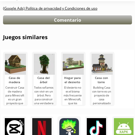
(Google Ads) Política de privacidad y Condiciones de uso
Comentario
Juegos similares
Casa de
Casa del
Hogar para
Casa con
madera
árbol
el desierto
torre
Construir Casa
Todos soñamos
El desierto no
Building Casa
de madera
con vivir en un
es el bioma
con torre es un
para Minecraft
árbol. Pero
más frecuente
proyecto de
es un gran
para construir
en Minecraft,
casa
proyecto que
una verdadera
que los
personalizado
se adaptará a
casa en el
jugadores
para Minecraft,
aquellos
árbol, debe
eligen para
que será
usuarios a
hacer
una vida
apreciado por