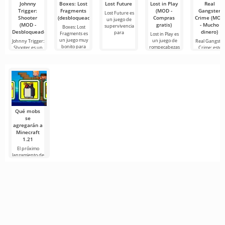
Johnny
Boxes: Lost
Lost Future
Lost in Play
Real
Trigger:
Fragments
(MOD -
Gangster
Lost Future es
Shooter
(desbloqueados)
Compras
Crime (MOD
un juego de
(MOD -
gratis)
- Mucho
supervivencia
Boxes: Lost
Desbloqueado)
dinero)
para
Fragments es
Lost in Play es
un juego muy
un juego de
Johnny Trigger:
Real Gangster
bonito para
rompecabezas
Shooter es un
Crime: este
infantil
emocionante
juego está
juego
diseñado al
Qué mobs
se
agregarán a
Minecraft
1.21
El próximo
lanzamiento de
Minecraft 1.21
continúa
rodeado de
rumores y
nueva
información de