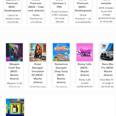
imaginaria (en
Premium,
Premium
Cartoons 2
Premium
Installer
MOD -
(MOD - Todo
PRO
(MOD -
XAPK Installer:
Desbloqueado)
está abierto)
Desbloqueado)
le permite
Draw Cartoons
instalar
2 PRO: soñaste
Capcut se
Netflix
TikTok
aplicaciones.xap
con crear
destaca como
Premium es
Premium — es
en Android.
dibujos
una de las
uno de los
una aplicación
Un menú muy
animados,
herramientas
servicios más
que te permite
simple y
pero todo
más
populares
conectarte en
comprensible
parece
recomendadas
para ver
línea con otros
demasiado
para la edición
películas, series
usuarios o
difícil e
de video,
y programas
de
Weapon
Hotel
Doraemon
Booty Calls
Race Max
Craft Run
Manager
Dorayaki
(MOD -
Pro (MOD -
(MOD -
Simulator
Shop Story
Mucho
Mucho
Mucho
3D (MOD -
(MOD -
dinero)
dinero)
dinero)
Mucho
Mucho
Booty Calls
Race Max Pro 
dinero)
dinero)
puede
un juego de
Weapon Craft
sumergirte en
carreras para
Run es un
Hotel Manager
Doraemon
un mundo
Android
emocionante
Simulator 3D
Dorayaki Shop
mágico
juego en el
es un juego de
Story es una
emocionante