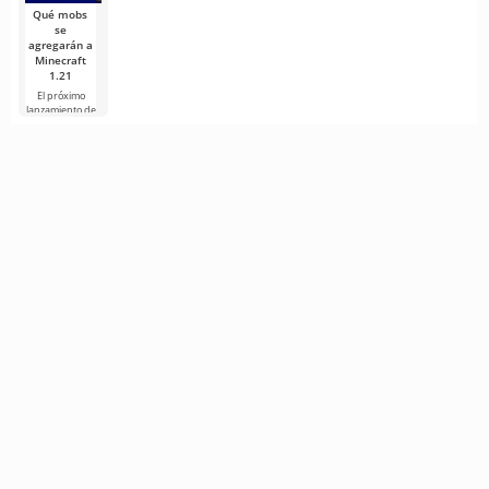
Qué mobs
se
agregarán a
Minecraft
1.21
El próximo
lanzamiento de
Minecraft 1.21
continúa
rodeado de
rumores y
nueva
información de