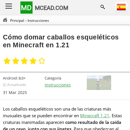
MD
MCEAD.COM
Principal
»
Instrucciones
Cómo domar caballos esqueléticos
en Minecraft en 1.21
Android:
8,0+
Categoría
🕣 Actualizado
Instrucciones
31 Mar 2025
Los caballos esqueléticos son una de las criaturas más
inusuales que se pueden encontrar en
Minecraft 1.21
. Estas
criaturas inanimadas aparecen
como resultado de la caída
de un rayo, junto con sus jinetes
. Para que obedezcan al