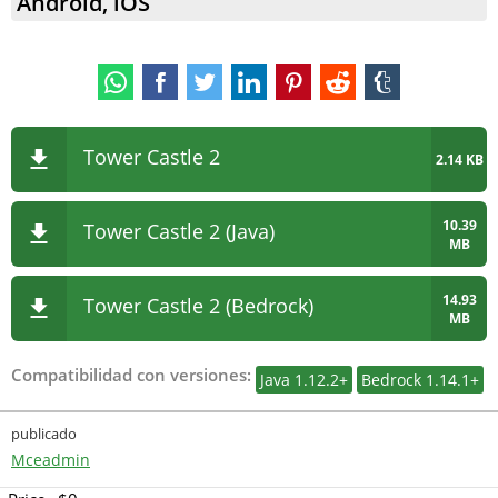
Android, iOS
Tower Castle 2
2.14 KB
10.39
Tower Castle 2 (Java)
MB
14.93
Tower Castle 2 (Bedrock)
MB
Compatibilidad con versiones:
Java 1.12.2+
Bedrock 1.14.1+
publicado
Mceadmin