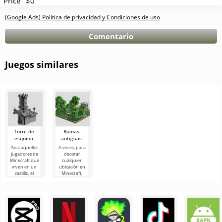
Price
$0
(Google Ads) Política de privacidad y Condiciones de uso
Comentario
Juegos similares
Torre de
Ruinas
esquina
antiguas
Para aquellos
A veces, para
jugadores de
decorar
Minecraft que
cualquier
viven en un
ubicación en
castillo, el
Minecraft,
Edificio Torre
debe aplicar
de esquina es
las soluciones
un
más no