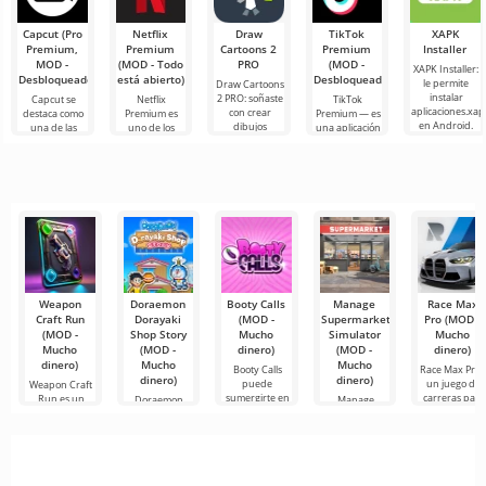
Capcut (Pro
Netflix
Draw
TikTok
XAPK
Premium,
Premium
Cartoons 2
Premium
Installer
MOD -
(MOD - Todo
PRO
(MOD -
XAPK Installer:
Desbloqueado)
está abierto)
Desbloqueado)
le permite
Draw Cartoons
instalar
2 PRO: soñaste
Capcut se
Netflix
TikTok
aplicaciones.xap
con crear
destaca como
Premium es
Premium — es
en Android.
dibujos
una de las
uno de los
una aplicación
Un menú muy
animados,
herramientas
servicios más
que te permite
simple y
pero todo
más
populares
conectarte en
comprensible
parece
recomendadas
para ver
línea con otros
demasiado
para la edición
películas, series
usuarios o
difícil e
de video,
y programas
de
Weapon
Doraemon
Booty Calls
Manage
Race Max
Craft Run
Dorayaki
(MOD -
Supermarket
Pro (MOD -
(MOD -
Shop Story
Mucho
Simulator
Mucho
Mucho
(MOD -
dinero)
(MOD -
dinero)
dinero)
Mucho
Mucho
Booty Calls
Race Max Pro 
dinero)
dinero)
puede
un juego de
Weapon Craft
sumergirte en
carreras para
Run es un
Doraemon
Manage
un mundo
Android
emocionante
Dorayaki Shop
Supermarket
mágico
juego en el
Story es una
Simulator –
emocionante
uno de los