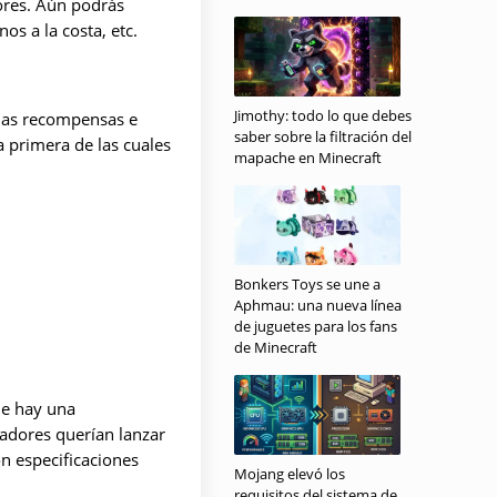
ores. Aún podrás
os a la costa, etc.
Jimothy: todo lo que debes
rias recompensas e
saber sobre la filtración del
a primera de las cuales
mapache en Minecraft
Bonkers Toys se une a
Aphmau: una nueva línea
de juguetes para los fans
de Minecraft
ue hay una
ladores querían lanzar
n especificaciones
Mojang elevó los
requisitos del sistema de