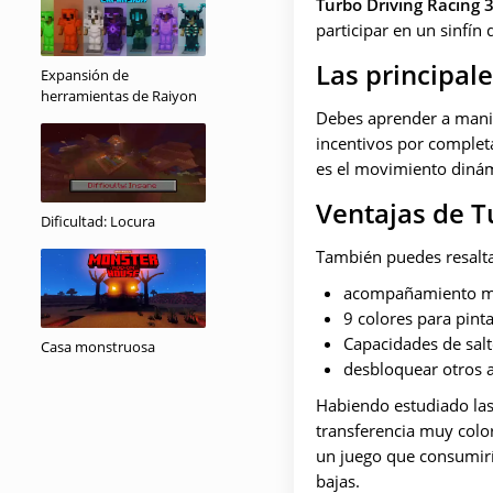
Turbo Driving Racing 
participar en un sinfín 
Las principale
Expansión de
herramientas de Raiyon
Debes aprender a manio
incentivos por completa
es el movimiento dinámi
Ventajas de T
Dificultad: Locura
También puedes resalta
acompañamiento musi
9 colores para pint
Capacidades de salt
Casa monstruosa
desbloquear otros 
Habiendo estudiado las 
transferencia muy color
un juego que consumirí
bajas.