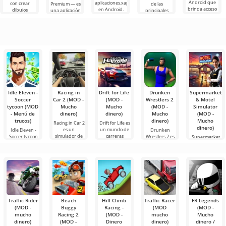
Android que
aplicaciones.xapk
con crear
Premium — es
de las
brinda acceso
en Android.
dibujos
una aplicación
principales
a las últimas
Un menú muy
animados,
que te permite
herramientas
innovaciones
simple y
pero todo
conectarte en
de Android
comprensible
parece
línea con otros
para escuchar
demasiado
usuarios o
música,
difícil e
podcasts y
varios
Idle Eleven -
Racing in
Drift for Life
Drunken
Supermarket
Soccer
Car 2 (MOD -
(MOD -
Wrestlers 2
& Motel
tycoon (MOD
Mucho
Mucho
(MOD -
Simulator
- Menú de
dinero)
dinero)
Mucho
(MOD -
trucos)
dinero)
Mucho
Racing in Car 2
Drift for Life es
dinero)
es un
un mundo de
Idle Eleven -
Drunken
simulador de
carreras
Soccer tycoon
Wrestlers 2 es
Supermarket
carreras de
donde cada
es un
un juego que
& Motel
emocionante
rompe con los
Simulator – no
es solo un
Traffic Rider
Beach
Hill Climb
Traffic Racer
FR Legends
(MOD -
Buggy
Racing -
(MOD
(MOD -
mucho
Racing 2
(MOD -
mucho
Mucho
dinero)
(MOD -
Dinero
dinero)
dinero /