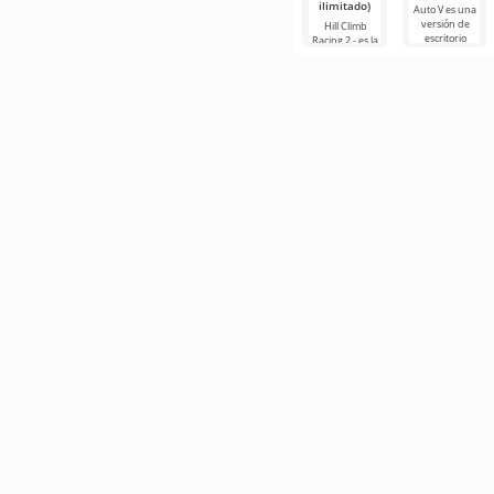
ilimitado)
Auto V es una
versión de
Hill Climb
escritorio
Racing 2 - es la
creada para
continuación
dispositivos
de la historia
Android. Tiene
en forma de
su propia
una segunda
parte para
Android