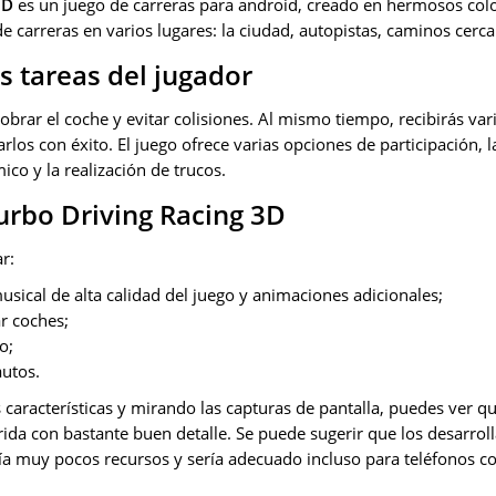
3D
es un juego de carreras para android, creado en hermosos col
de carreras en varios lugares: la ciudad, autopistas, caminos cercan
s tareas del jugador
brar el coche y evitar colisiones. Al mismo tiempo, recibirás va
rlos con éxito. El juego ofrece varias opciones de participación, l
co y la realización de trucos.
urbo Driving Racing 3D
r:
cal de alta calidad del juego y animaciones adicionales;
ar coches;
o;
autos.
características y mirando las capturas de pantalla, puedes ver q
ida con bastante buen detalle. Se puede sugerir que los desarrol
a muy pocos recursos y sería adecuado incluso para teléfonos co