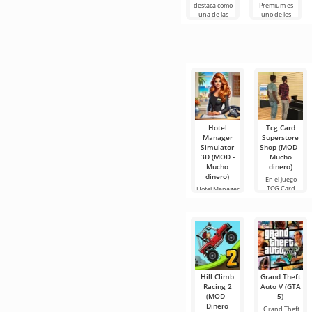
destaca como
Premium es
una de las
uno de los
herramientas
servicios más
más
populares
recomendadas
para ver
para la edición
películas, series
de video,
y programas
de
Hotel
Tcg Card
Manager
Superstore
Simulator
Shop (MOD -
3D (MOD -
Mucho
Mucho
dinero)
dinero)
En el juego
TCG Card
Hotel Manager
Shop
Simulator 3D
Simulator,
es un juego de
puedes
Hill Climb
Grand Theft
Racing 2
Auto V (GTA
(MOD -
5)
Dinero
Grand Theft