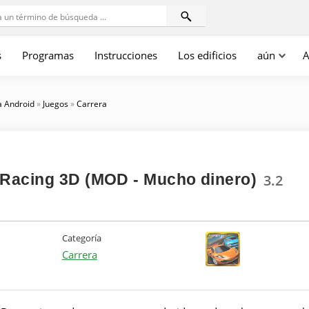
s
Programas
Instrucciones
Los edificios
aún
A
a Android
»
Juegos
»
Carrera
 Racing 3D (MOD - Mucho dinero)
3.2
Categoría
Carrera