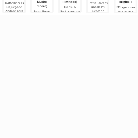
Mucho
ilimitado)
original)
Traffic Rider es
Traffic Racer es
dinero)
un juego de
uno de los
Hill Climb
FR Legends es
Android para
juegos de
Racing - es una
una carrera
Beach Buggy
los fanáticos de
carreras de
carrera
inusual para
Racing 2 no es
una trama
Android de
emocionante
dispositivos
sólo un juego
dinámica. Aquí
alta calidad
para Android
Android. Este
de Android, es
controlarás
dirigido a
con una
juego destaca
un verdadero
una
dispositivos
jugabilidad
por sus
avance en las
muy simple y
gráficos
carreras,
creado