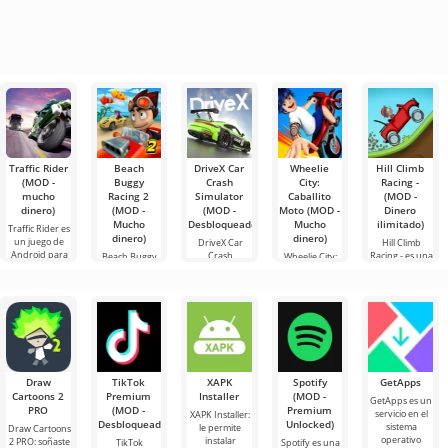
Traffic Rider
Beach
DriveX Car
Wheelie
Hill Climb
(MOD -
Buggy
Crash
City:
Racing -
mucho
Racing 2
Simulator
Caballito
(MOD -
dinero)
(MOD -
(MOD -
Moto (MOD -
Dinero
Mucho
Desbloqueado)
Mucho
ilimitado)
Traffic Rider es
dinero)
dinero)
un juego de
DriveX Car
Hill Climb
Android para
Crash
Racing - es una
Beach Buggy
Wheelie City:
los fanáticos de
Simulator es
carrera
Racing 2 no es
Caballito Moto
una trama
un juego de
emocionante
sólo un juego
es un juego
dinámica. Aquí
simulación
para Android
de Android, es
para Android
controlarás
avanzado
con una
un verdadero
en el que
una
desarrollado
jugabilidad
avance en las
asumes el
por Honan
muy simple y
carreras,
papel de un
Studio. Ofrece
creado
mensajero que
Draw
TikTok
XAPK
Spotify
GetApps
Cartoons 2
Premium
Installer
(MOD -
GetApps es un
PRO
(MOD -
Premium
servicio en el
XAPK Installer:
Desbloqueado)
Unlocked)
sistema
le permite
Draw Cartoons
operativo
instalar
2 PRO: soñaste
TikTok
Spotify es una