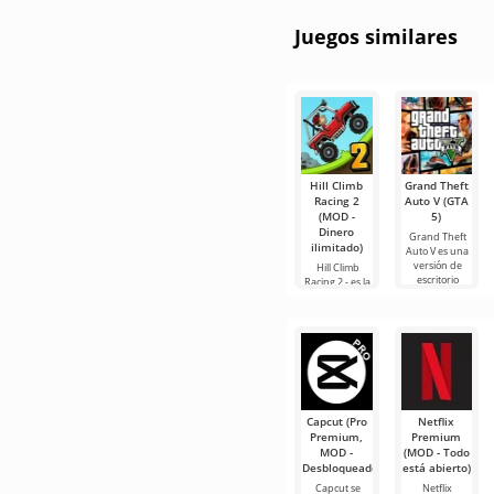
Juegos similares
Hill Climb
Grand Theft
Racing 2
Auto V (GTA
(MOD -
5)
Dinero
Grand Theft
ilimitado)
Auto V es una
versión de
Hill Climb
escritorio
Racing 2 - es la
creada para
continuación
dispositivos
de la historia
Android. Tiene
en forma de
su propia
una segunda
parte para
Android
Capcut (Pro
Netflix
Premium,
Premium
MOD -
(MOD - Todo
Desbloqueado)
está abierto)
Capcut se
Netflix