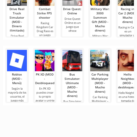
Drive Real
Combat
Drive Quest:
Military War:
Racing in
Truck
Strike FPS
Online
3000
Car 2 (MOD -
Simulator
shooter
Summon
Mucho
Drive Quest:
(MOD -
Gift (MOD -
dinero)
Online es un
Racing
Dinero
Mucho
juego que
Kingdom Car
Racing in Car 
ilimitado)
dinero)
ofrece
Drag Race es
es un
un juego
simulador de
Drive Real
Military War:
diseñado
carreras de
Truck
3000 Summon
Simulator — es
Gift es un
un simulador
emocionante
de
Roblox
PK XD (MOD
Bus
Car Parking
Hello
(MOD -
-
Simulator:
Multiplayer
Neighbor
Menú)
Desbloqueado)
Ultimate
(MOD -
(MOD -
(MOD -
Mucho
desbloquead
Según la
En PK XD
Mucho
dinero)
mayoría de los
puedes crear
Hello Neighbo
dinero)
usuarios, el
tu propio
es una histori
Car Parking
juego más
avatar y unirte
tomada de
Multiplayer –
Bus Simulator:
popular en
a millones de
“Cómo
es un juego
Ultimate — un
Android sigue
otros
conseguir a tu
popular para
juego colorido
siendo Roblox.
participantes.
vecino”, pero
Android
y emocionante
Este
Los gráficos
en gráficos 3D
donde los
para Android
para
jugadores
que ofrece
asumen el
infinitas
papel de