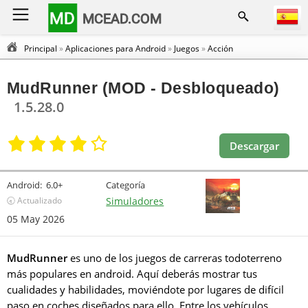
MD
MCEAD.COM
Principal
»
Aplicaciones para Android
»
Juegos
»
Acción
MudRunner (MOD - Desbloqueado)
1.5.28.0
Descargar
Android:
6.0+
Categoría
🕣 Actualizado
Simuladores
05 May 2026
MudRunner
es uno de los juegos de carreras todoterreno
más populares en android. Aquí deberás mostrar tus
cualidades y habilidades, moviéndote por lugares de difícil
paso en coches diseñados para ello. Entre los vehículos