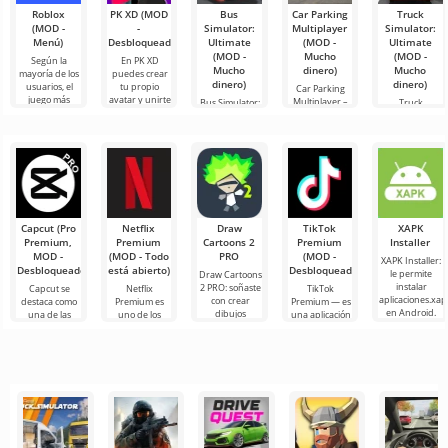
Roblox
PK XD (MOD
Bus
Car Parking
Truck
(MOD -
-
Simulator:
Multiplayer
Simulator:
Menú)
Desbloqueado)
Ultimate
(MOD -
Ultimate
(MOD -
Mucho
(MOD -
Según la
En PK XD
Mucho
dinero)
Mucho
mayoría de los
puedes crear
dinero)
dinero)
usuarios, el
tu propio
Car Parking
juego más
avatar y unirte
Multiplayer –
Bus Simulator:
Truck
popular en
a millones de
es un juego
Ultimate — un
Simulator:
Android sigue
otros
popular para
juego colorido
Ultimate es
siendo Roblox.
participantes.
Android
y emocionante
una simbiosis
Este
Los gráficos
donde los
para Android
exitosa de un
jugadores
que ofrece
simulador de
asumen el
infinitas
transporte de
papel de
mercancías y
un
Capcut (Pro
Netflix
Draw
TikTok
XAPK
Premium,
Premium
Cartoons 2
Premium
Installer
MOD -
(MOD - Todo
PRO
(MOD -
XAPK Installer:
Desbloqueado)
está abierto)
Desbloqueado)
le permite
Draw Cartoons
instalar
2 PRO: soñaste
Capcut se
Netflix
TikTok
aplicaciones.xap
con crear
destaca como
Premium es
Premium — es
en Android.
dibujos
una de las
uno de los
una aplicación
Un menú muy
animados,
herramientas
servicios más
que te permite
simple y
pero todo
más
populares
conectarte en
comprensible
parece
recomendadas
para ver
línea con otros
demasiado
para la edición
películas, series
usuarios o
difícil e
de video,
y programas
de