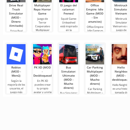
Drive Real
Multiplayer
El juego del
Office
Minitruck
Truck
Repo Horror
calamar:
Empire: Idle
Simulator
Simulator
Game
Frenesí
Game (MOD
Vietnam
(MOD -
- Sin
Juego de
Squid Game:
Minitruck
Dinero
anuncios)
Terror
Unleashed
Simulator
ilimitado)
Cooperativo
está inspirado
Vietnam es un
Office Empire:
Multiplayer
en la
juego de
Idle Game es
Drive Real
Repo
un juego
Truck
innovador
Simulator — es
un simulador
de
Roblox
PK XD (MOD
Bus
Car Parking
Hello
(MOD -
-
Simulator:
Multiplayer
Neighbor
Menú)
Desbloqueado)
Ultimate
(MOD -
(MOD -
(MOD -
Mucho
desbloquead
Según la
En PK XD
Mucho
dinero)
mayoría de los
puedes crear
Hello Neighbo
dinero)
usuarios, el
tu propio
es una histori
Car Parking
juego más
avatar y unirte
tomada de
Multiplayer –
Bus Simulator:
popular en
a millones de
“Cómo
es un juego
Ultimate — un
Android sigue
otros
conseguir a tu
popular para
juego colorido
siendo Roblox.
participantes.
vecino”, pero
Android
y emocionante
Este
Los gráficos
en gráficos 3D
donde los
para Android
para
jugadores
que ofrece
asumen el
infinitas
papel de