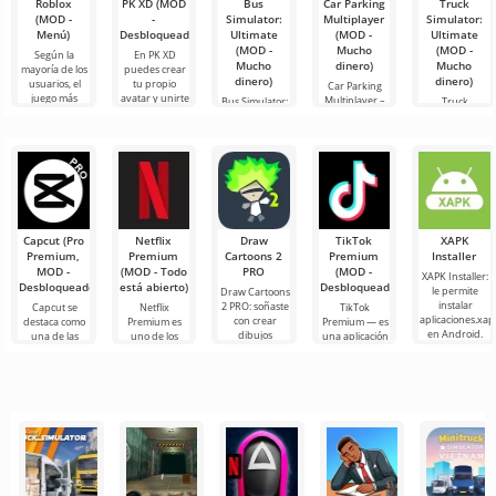
Roblox
PK XD (MOD
Bus
Car Parking
Truck
(MOD -
-
Simulator:
Multiplayer
Simulator:
Menú)
Desbloqueado)
Ultimate
(MOD -
Ultimate
(MOD -
Mucho
(MOD -
Según la
En PK XD
Mucho
dinero)
Mucho
mayoría de los
puedes crear
dinero)
dinero)
usuarios, el
tu propio
Car Parking
juego más
avatar y unirte
Multiplayer –
Bus Simulator:
Truck
popular en
a millones de
es un juego
Ultimate — un
Simulator:
Android sigue
otros
popular para
juego colorido
Ultimate es
siendo Roblox.
participantes.
Android
y emocionante
una simbiosis
Este
Los gráficos
donde los
para Android
exitosa de un
jugadores
que ofrece
simulador de
asumen el
infinitas
transporte de
papel de
mercancías y
un
Capcut (Pro
Netflix
Draw
TikTok
XAPK
Premium,
Premium
Cartoons 2
Premium
Installer
MOD -
(MOD - Todo
PRO
(MOD -
XAPK Installer:
Desbloqueado)
está abierto)
Desbloqueado)
le permite
Draw Cartoons
instalar
2 PRO: soñaste
Capcut se
Netflix
TikTok
aplicaciones.xap
con crear
destaca como
Premium es
Premium — es
en Android.
dibujos
una de las
uno de los
una aplicación
Un menú muy
animados,
herramientas
servicios más
que te permite
simple y
pero todo
más
populares
conectarte en
comprensible
parece
recomendadas
para ver
línea con otros
demasiado
para la edición
películas, series
usuarios o
difícil e
de video,
y programas
de