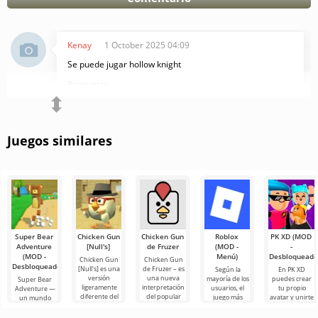
Nintendo Switch, lo que lo convierte en uno de
los títulos más esperados.
Kenay
1 October 2025 04:09
Se puede jugar hollow knight
Respuesta
⬍
Juegos similares
Super Bear
Chicken Gun
Chicken Gun
Roblox
PK XD (MOD
Adventure
[Null's]
de Fruzer
(MOD -
-
(MOD -
Menú)
Desbloqueado
Chicken Gun
Chicken Gun
Desbloqueado)
[Null's] es una
de Fruzer – es
Según la
En PK XD
versión
una nueva
mayoría de los
puedes crear
Super Bear
ligeramente
interpretación
usuarios, el
tu propio
Adventure —
diferente del
del popular
juego más
avatar y unirte
un mundo
juego, en
juego de acción
popular en
a millones de
fascinante en
forma de
Chicken Gun
Android sigue
otros
Android,