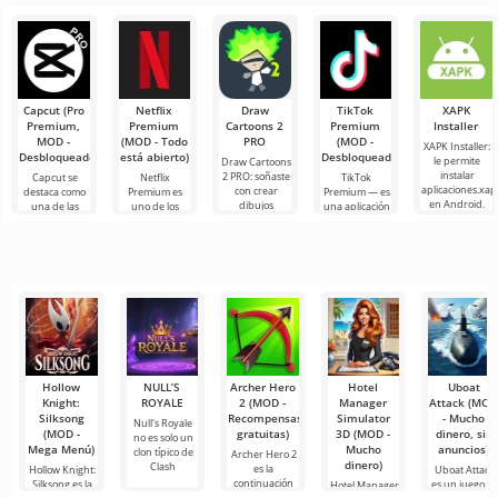
servicio con
para
siendo Roblox.
participantes.
donde los
Este
Los gráficos
jugadores
encontrarán
emocionantes
Capcut (Pro
Netflix
Draw
TikTok
XAPK
Premium,
Premium
Cartoons 2
Premium
Installer
MOD -
(MOD - Todo
PRO
(MOD -
XAPK Installer:
Desbloqueado)
está abierto)
Desbloqueado)
le permite
Draw Cartoons
instalar
2 PRO: soñaste
Capcut se
Netflix
TikTok
aplicaciones.xap
con crear
destaca como
Premium es
Premium — es
en Android.
dibujos
una de las
uno de los
una aplicación
Un menú muy
animados,
herramientas
servicios más
que te permite
simple y
pero todo
más
populares
conectarte en
comprensible
parece
recomendadas
para ver
línea con otros
demasiado
para la edición
películas, series
usuarios o
difícil e
de video,
y programas
de
Hollow
NULL’S
Archer Hero
Hotel
Uboat
Knight:
ROYALE
2 (MOD -
Manager
Attack (MO
Silksong
Recompensas
Simulator
- Mucho
Null's Royale
(MOD -
gratuitas)
3D (MOD -
dinero, sin
no es solo un
Mega Menú)
Mucho
anuncios)
clon típico de
Archer Hero 2
dinero)
Clash
es la
Hollow Knight:
Uboat Attack
continuación
Silksong es la
es un juego d
Hotel Manager
del famoso