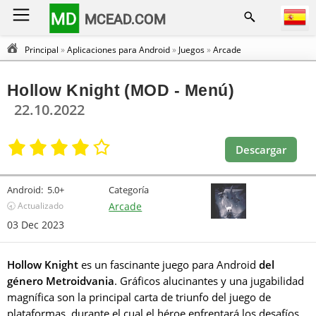
MD
MCEAD.COM
Principal
»
Aplicaciones para Android
»
Juegos
»
Arcade
Hollow Knight (MOD - Menú)
22.10.2022
Descargar
Android:
5.0+
Categoría
🕣 Actualizado
Arcade
03 Dec 2023
Hollow Knight
es un fascinante juego para Android
del
género Metroidvania
. Gráficos alucinantes y una jugabilidad
magnífica son la principal carta de triunfo del juego de
plataformas, durante el cual el héroe enfrentará los desafíos