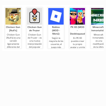
esperada
temática milita
Simulator 3D
juego
secuela
que
es un juego de
Chicken Gun
Chicken Gun
Roblox
PK XD (MOD
Minecraft -
[Null's]
de Fruzer
(MOD -
-
Inmortalida
Menú)
Desbloqueado)
Chicken Gun
Chicken Gun
Minecraft -
[Null's] es una
de Fruzer – es
Inmortalidad
Según la
En PK XD
versión
una nueva
es una
mayoría de los
puedes crear
ligeramente
interpretación
modificación
usuarios, el
tu propio
diferente del
del popular
de la última
juego más
avatar y unirte
juego, en
juego de acción
versión, que
popular en
a millones de
forma de
Chicken Gun
incluye la
Android sigue
otros
servicio con
para
capacidad de
siendo Roblox.
participantes.
no
Este
Los gráficos