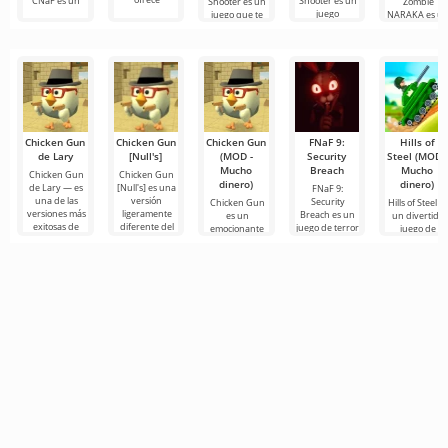
CNaF es un
Shooter es un
Shooter es un
Zombie
juego
juego que te
NARAKA es u
sumerge en un
emocionante
Chicken Gun
Chicken Gun
Chicken Gun
FNaF 9:
Hills of
de Lary
[Null's]
(MOD -
Security
Steel (MOD -
Mucho
Breach
Mucho
Chicken Gun
Chicken Gun
dinero)
dinero)
de Lary — es
[Null's] es una
FNaF 9:
una de las
versión
Security
Chicken Gun
Hills of Steel e
versiones más
ligeramente
Breach es un
es un
un divertido
exitosas de
diferente del
juego de terror
emocionante
juego de
este juego en
juego, en
interactivo que
juego de
tanques para
Android,
forma de
saca al usuario
disparos para
Android,
ofreciendo a
servicio con
de su zona de
Android que
creado en un
confort
se ha vuelto
colorido estilo
popular en
de
todo el