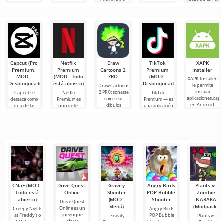
este juego en
juego, en
de las peleas
interactivo que
juego de
Android,
forma de
de gallos. El
saca al usuario
disparos para
ofreciendo a
servicio con
lanzamiento
de su zona de
Android que
del
confort
se ha vuelto
popular en
todo el
Capcut (Pro
Netflix
Draw
TikTok
XAPK
Premium,
Premium
Cartoons 2
Premium
Installer
MOD -
(MOD - Todo
PRO
(MOD -
XAPK Installer:
Desbloqueado)
está abierto)
Desbloqueado)
le permite
Draw Cartoons
instalar
2 PRO: soñaste
Capcut se
Netflix
TikTok
aplicaciones.xap
con crear
destaca como
Premium es
Premium — es
en Android.
dibujos
una de las
uno de los
una aplicación
Un menú muy
animados,
herramientas
servicios más
que te permite
simple y
pero todo
más
populares
conectarte en
comprensible
parece
recomendadas
para ver
línea con otros
demasiado
para la edición
películas, series
usuarios o
difícil e
de video,
y programas
de
CNaF (MOD -
Drive Quest:
Gravity
Angry Birds
Plants vs
Todo está
Online
Shooter
POP Bubble
Zombie
abierto)
(MOD -
Shooter
NARAKA
Drive Quest:
Menú)
(Modpack)
Online es un
Creepy Nights
Angry Birds
juego que
at Freddy’s o
POP Bubble
Gravity
Plants vs
ofrece