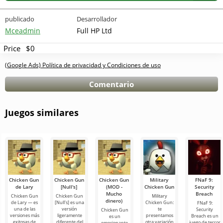
publicado
Desarrollador
Mceadmin
Full HP Ltd
Price
$0
(Google Ads) Política de privacidad y Condiciones de uso
Comentario
Juegos similares
Chicken Gun
Chicken Gun
Chicken Gun
Military
FNaF 9:
de Lary
[Null's]
(MOD -
Chicken Gun
Security
Mucho
Breach
Chicken Gun
Chicken Gun
Military
dinero)
de Lary — es
[Null's] es una
Chicken Gun:
FNaF 9:
una de las
versión
te
Security
Chicken Gun
versiones más
ligeramente
presentamos
Breach es un
es un
exitosas de
diferente del
otra variación
juego de terror
emocionante