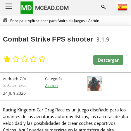
MD
MCEAD.COM
Principal
»
Aplicaciones para Android
»
Juegos
»
Acción
Combat Strike FPS shooter
3.1.9
Descargar
Android:
7.0+
Categoría
🕣 Actualizado
Acción
24 Jun 2026
Racing Kingdom Car Drag Race es un juego diseñado para los
amantes de las aventuras automovilísticas, las carreras de alta
velocidad y las posibilidades de crear coches deportivos
únicos. Aquí puedes sumergirte en la atmósfera de alta