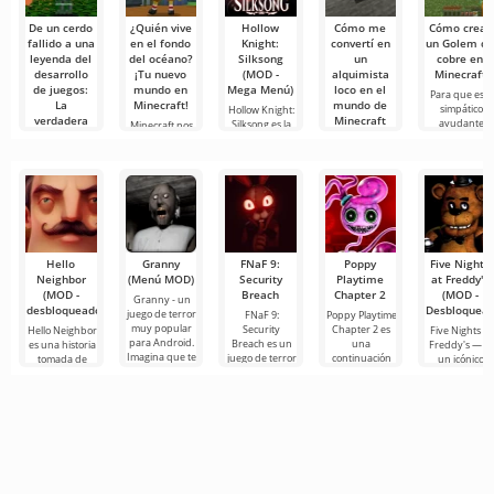
De un cerdo
¿Quién vive
Hollow
Cómo me
Cómo crear
fallido a una
en el fondo
Knight:
convertí en
un Golem d
leyenda del
del océano?
Silksong
un
cobre en
desarrollo
¡Tu nuevo
(MOD -
alquimista
Minecraft
de juegos:
mundo en
Mega Menú)
loco en el
Para que este
La
Minecraft!
mundo de
simpático
Hollow Knight:
verdadera
Minecraft
ayudante
Silksong es la
Minecraft nos
historia del
aparezca en t
esperada
sorprende
¡Hola de
Creeper en
secuela
nuevamente
nuevo,
Minecraft
con
exploradores
de anomalías!
Entre los miles
Estoy
de monstruos
y criaturas que
Hello
Granny
FNaF 9:
Poppy
Five Nights
Neighbor
(Menú MOD)
Security
Playtime
at Freddy's
(MOD -
Breach
Chapter 2
(MOD -
Granny - un
desbloqueado)
Desbloquead
juego de terror
FNaF 9:
Poppy Playtime
muy popular
Security
Chapter 2 es
Hello Neighbor
Five Nights at
para Android.
Breach es un
una
es una historia
Freddy's — es
Imagina que te
juego de terror
continuación
tomada de
un icónico
despiertas en
interactivo que
tan esperada
“Cómo
juego de terro
una habitación
saca al usuario
de la película
conseguir a tu
para Android
de su zona de
de terror, en la
vecino”, pero
desarrollado
confort
que
en gráficos 3D,
por Scott
para