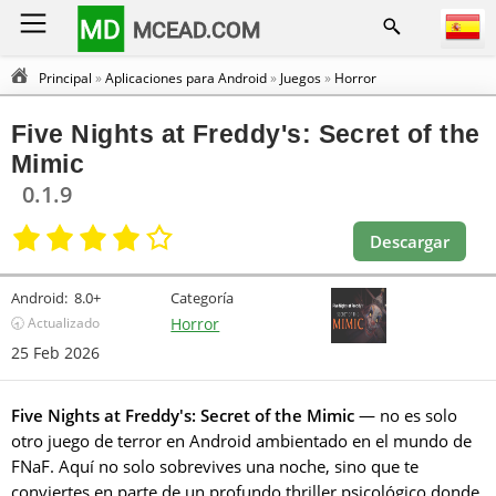
MD
MCEAD.COM
Principal
»
Aplicaciones para Android
»
Juegos
»
Horror
Five Nights at Freddy's: Secret of the
Mimic
0.1.9
Descargar
Android:
8.0+
Categoría
🕣 Actualizado
Horror
25 Feb 2026
Five Nights at Freddy's: Secret of the Mimic
— no es solo
otro juego de terror en Android ambientado en el mundo de
FNaF. Aquí no solo sobrevives una noche, sino que te
conviertes en parte de un profundo thriller psicológico donde