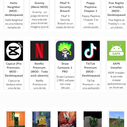
Hello
Granny
FNaF 9:
Poppy
Five Nights
Neighbor
(Menú MOD)
Security
Playtime
at Freddy's
(MOD -
Breach
Chapter 2
(MOD -
Granny - un
desbloqueado)
Desbloqueado
juego de terror
FNaF 9:
Poppy Playtime
muy popular
Security
Chapter 2 es
Hello Neighbor
Five Nights at
para Android.
Breach es un
una
es una historia
Freddy's — es
Imagina que te
juego de terror
continuación
tomada de
un icónico
despiertas en
interactivo que
tan esperada
“Cómo
juego de terror
una habitación
saca al usuario
de la película
conseguir a tu
para Android
de su zona de
de terror, en la
vecino”, pero
desarrollado
confort
que
en gráficos 3D,
por Scott
para
Capcut (Pro
Netflix
Draw
TikTok
XAPK
Premium,
Premium
Cartoons 2
Premium
Installer
MOD -
(MOD - Todo
PRO
(MOD -
XAPK Installer:
Desbloqueado)
está abierto)
Desbloqueado)
le permite
Draw Cartoons
instalar
2 PRO: soñaste
Capcut se
Netflix
TikTok
aplicaciones.xap
con crear
destaca como
Premium es
Premium — es
en Android.
dibujos
una de las
uno de los
una aplicación
Un menú muy
animados,
herramientas
servicios más
que te permite
simple y
pero todo
más
populares
conectarte en
comprensible
parece
recomendadas
para ver
línea con otros
demasiado
para la edición
películas, series
usuarios o
difícil e
de video,
y programas
de