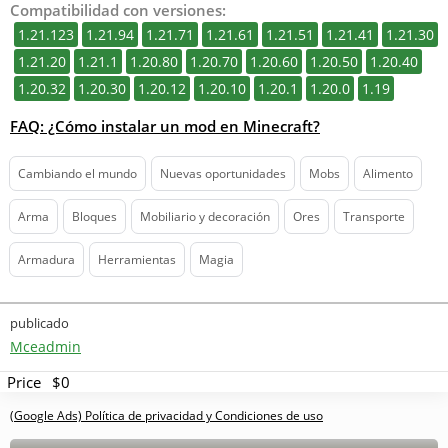
Compatibilidad con versiones:
1.21.123
1.21.94
1.21.71
1.21.61
1.21.51
1.21.41
1.21.30
1.21.20
1.21.1
1.20.80
1.20.70
1.20.60
1.20.50
1.20.40
1.20.32
1.20.30
1.20.12
1.20.10
1.20.1
1.20.0
1.19
FAQ: ¿Cómo instalar un mod en Minecraft?
Cambiando el mundo
Nuevas oportunidades
Mobs
Alimento
Arma
Bloques
Mobiliario y decoración
Ores
Transporte
Armadura
Herramientas
Magia
publicado
Mceadmin
Price
$0
(Google Ads) Política de privacidad y Condiciones de uso