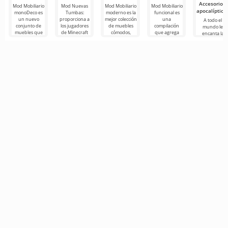
Accesorios
Mod Mobiliario
Mod Nuevas
Mod Mobiliario
Mod Mobiliario
apocalíptico
monoDeco es
Tumbas:
moderno es la
funcional es
un nuevo
proporciona a
mejor colección
una
A todo el
conjunto de
los jugadores
de muebles
compilación
mundo le
muebles que
de Minecraft
cómodos,
que agrega
encanta la
te ayudará a
una función
confiables y
una amplia
atmósfera de
decorar tu
útil que les
hermosos con
gama de
supervivencia
hogar en
permite
los que
muebles a
difícil en el
Minecraft que
mundo post-
apocalíptico d