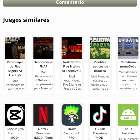
Comentario
Juegos similares
Personajes
Decoraciones
ArathNido's
Muebles
Mobiliario
de Five
FNAF
Five Nights
rústicos de
monoDeco
Nights At
At Freddy's 2
madera
Mod
Mod Mobiliario
Freddy's
Decoraciones
monoDeco es
Mod
Mod Muebles
FNAF es un
un nuevo
ArathNido's
rústicos de
Mod
complemento
conjunto de
Five Nights At
madera es un
Personajes de
para Minecraft
muebles que
Freddy's 2 es
conjunto de
Five Nights At
que introduce
te ayudará a
otra
muebles para
Freddy's es
los principales
decorar tu
incorporación
aquellos
otra
atributos del
hogar en
al género
jugadores de
interpretación
FNaF, que
Minecraft que
de los
agrega diversa
animatrónicos
favoritos de
Capcut (Pro
Netflix
Draw
TikTok
XAPK
Premium,
Premium
Cartoons 2
Premium
Installer
MOD -
(MOD - Todo
PRO
(MOD -
XAPK Installer: