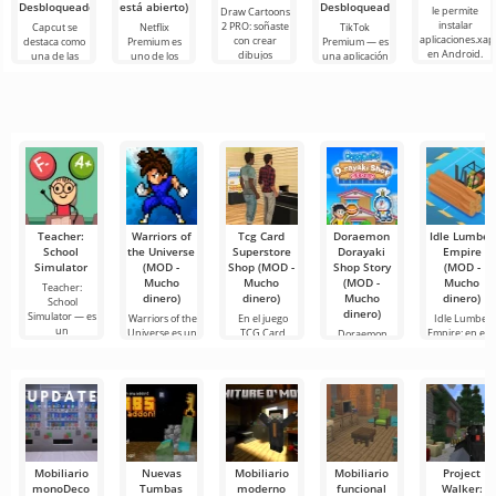
Desbloqueado)
está abierto)
Desbloqueado)
le permite
Draw Cartoons
instalar
2 PRO: soñaste
Capcut se
Netflix
TikTok
aplicaciones.xap
con crear
destaca como
Premium es
Premium — es
en Android.
dibujos
una de las
uno de los
una aplicación
Un menú muy
animados,
herramientas
servicios más
que te permite
simple y
pero todo
más
populares
conectarte en
comprensible
parece
recomendadas
para ver
línea con otros
demasiado
para la edición
películas, series
usuarios o
difícil e
de video,
y programas
de
Teacher:
Warriors of
Tcg Card
Doraemon
Idle Lumber
School
the Universe
Superstore
Dorayaki
Empire
Simulator
(MOD -
Shop (MOD -
Shop Story
(MOD -
Mucho
Mucho
(MOD -
Mucho
Teacher:
dinero)
dinero)
Mucho
dinero)
School
dinero)
Simulator — es
Warriors of the
En el juego
Idle Lumber
un
Universe es un
TCG Card
Empire: en est
Doraemon
emocionante
dinámico juego
Shop
juego para
Dorayaki Shop
de
Simulator,
Android
Story es una
puedes
emocionante
Mobiliario
Nuevas
Mobiliario
Mobiliario
Project
monoDeco
Tumbas
moderno
funcional
Walker: